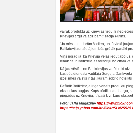
vairāk produktu uz Krievijas tirgu. Ir nepiecie
Krievijas tirgu vajadzībām,” sacīja Putins.
“Ja mēs to nedarām šodien, un tā vietā ļaujam p
Baltkrievijas ražotājiem būs grūtāk panākt prog
Viņš norādīja, ka Krievija vēlas iegūt ābolus, 
ienāk caur Baltkrievijas teritoriju no citām vals
Kā jau vēstīts, no Baltkrievijas varētu tikt aiz
kas pēc dienesta vadītāja Sergeja Dankverta vā
izcelsmes valstis ir tās, kurām šobrīd noteikt
Pašlaik Baltkrievija ir galvenais produktu pie
eksotiskos augļus. Kopš pārtikas embargo, kas
piegādes uz Krieviju, it īpaši kivi, kuru eksp
Foto: Jaffa Magazine/
https://www.flickr.co
https://help.yahoo.com/kb/flickr/SLN25525