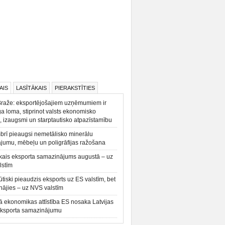
AIS
LASĪTĀKAIS
PIERAKSTĪTIES
Braže: eksportējošajiem uzņēmumiem ir
a loma, stiprinot valsts ekonomisko
, izaugsmi un starptautisko atpazīstamību
rī pieaugsi nemetālisko minerālu
ājumu, mēbeļu un poligrāfijas ražošana
kais eksporta samazinājums augustā – uz
lstīm
būtiski pieaudzis eksports uz ES valstīm, bet
ājies – uz NVS valstīm
ā ekonomikas attīstība ES nosaka Latvijas
eksporta samazinājumu