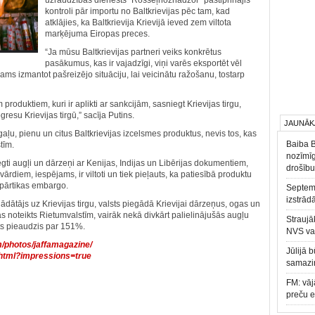
uzraudzības dienests “Rosseļhoznadzor” pastiprinājis
kontroli pār importu no Baltkrievijas pēc tam, kad
atklājies, ka Baltkrievija Krievijā ieved zem viltota
marķējuma Eiropas preces.
“Ja mūsu Baltkrievijas partneri veiks konkrētus
pasākumus, kas ir vajadzīgi, viņi varēs eksportēt vēl
šams izmantot pašreizējo situāciju, lai veicinātu ražošanu, tostarp
roduktiem, kuri ir aplikti ar sankcijām, sasniegt Krievijas tirgu,
resu Krievijas tirgū,” sacīja Putins.
JAUNĀK
gaļu, pienu un citus Baltkrievijas izcelsmes produktus, nevis tos, kas
Baiba 
tīm.
nozīmīg
liegti augļi un dārzeņi ar Kenijas, Indijas un Libērijas dokumentiem,
drošību
rdiem, iespējams, ir viltoti un tiek pieļauts, ka patiesībā produktu
s pārtikas embargo.
Septemb
izstrād
gādātājs uz Krievijas tirgu, valsts piegādā Krievijai dārzeņus, ogas un
 noteikts Rietumvalstīm, vairāk nekā divkārt palielinājušās augļu
Straujā
orts pieaudzis par 151%.
NVS va
m/photos/jaffamagazine/
Jūlijā 
.html?impressions=true
samazin
FM: vāj
preču 