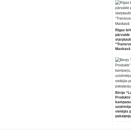
Rīgas brī
pārvalde 
starptaut
“Transru
Maskavā
Birojs “L
Produkts”
kampaņu,
uzņēmēju
vietējās 
pakalpoj