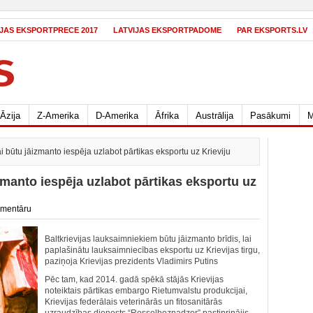
IJAS EKSPORTPRECE 2017
LATVIJAS EKSPORTPADOME
PAR EKSPORTS.LV
Āzija
Z-Amerika
D-Amerika
Āfrika
Austrālija
Pasākumi
M
ai būtu jāizmanto iespēja uzlabot pārtikas eksportu uz Krieviju
izmanto iespēja uzlabot pārtikas eksportu uz
omentāru
Baltkrievijas lauksaimniekiem būtu jāizmanto brīdis, lai
paplašinātu lauksaimniecības eksportu uz Krievijas tirgu,
paziņoja Krievijas prezidents Vladimirs Putins
Pēc tam, kad 2014. gadā spēkā stājās Krievijas
noteiktais pārtikas embargo Rietumvalstu produkcijai,
Krievijas federālais veterinārās un fitosanitārās