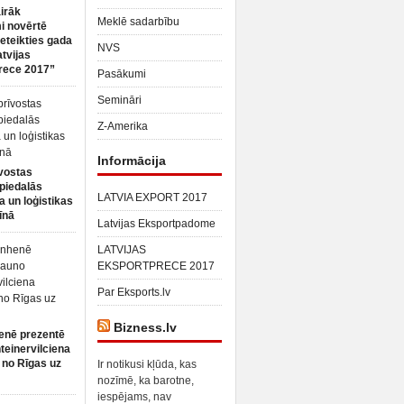
irāk
Meklē sadarbību
 novērtē
ieteikties gada
NVS
atvijas
rece 2017”
Pasākumi
Semināri
Z-Amerika
Informācija
vostas
piedalās
LATVIA EXPORT 2017
a un loģistikas
īnā
Latvijas Eksportpadome
LATVIJAS
EKSPORTPRECE 2017
Par Eksports.lv
Bizness.lv
enē prezentē
teinervilciena
 no Rīgas uz
Ir notikusi kļūda, kas
nozīmē, ka barotne,
iespējams, nav