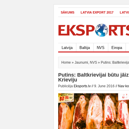
SĀKUMS
LATVIA EXPORT 2017
LATV
Latvija
Baltija
NVS
Eiropa
Home
»
Jaunumi
,
NVS
» Putins: Baltkrievij
Putins: Baltkrievijai būtu jā
Krieviju
Publicēja
Eksports.lv
// 9. June 2016 //
Nav k