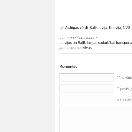
Atslēgas vārdi:
Baltkrievija
,
Krievija
,
NVS
« IEPRIEKŠĒJAIS RAKSTS
Latvijas un Baltkrievijas sadarbībai transport
jaunas perspektīvas
Komentēt
Jūsu vār
E-pasts 
Mājaslap