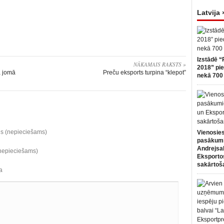
Latvija 
Izstādē “
NĀKAMAIS RAKSTS »
2018” pie
a jomā
Preču eksports turpina “klepot”
nekā 700 
ds (nepieciešams)
Vienosies
pasākum
Andrejsa
(nepieciešams)
Eksportos
sakārtoš
a