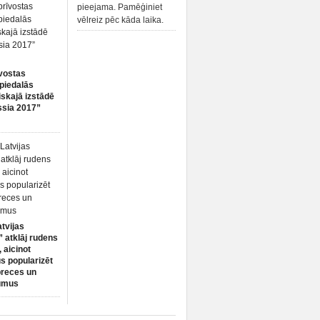
pieejama. Pamēģiniet
vēlreiz pēc kāda laika.
vostas
piedalās
iskajā izstādē
ssia 2017”
atvijas
 atklāj rudens
 aicinot
s popularizēt
preces un
umus