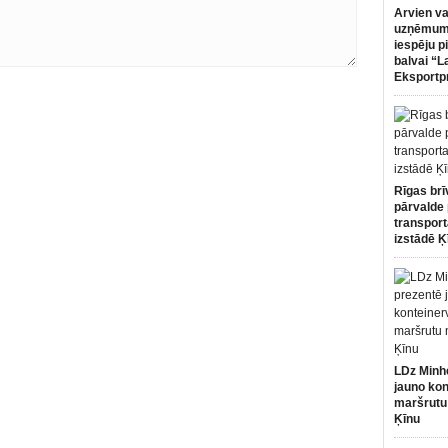
Arvien va
uzņēmumi
iespēju p
balvai “L
Eksportp
Rīgas brī
pārvalde 
transport
izstādē Ķ
LDz Minh
jauno kon
maršrutu
Ķīnu