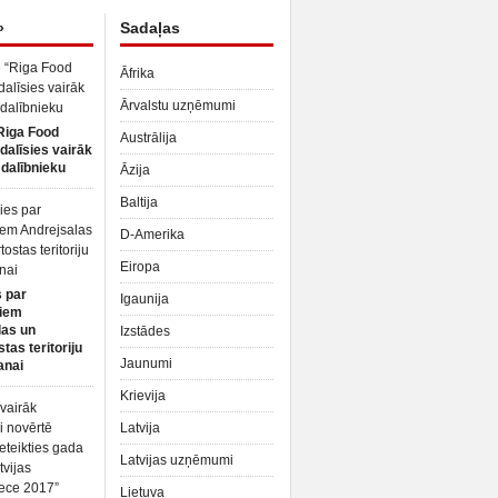
»
Sadaļas
Āfrika
Ārvalstu uzņēmumi
Riga Food
Austrālija
dalīsies vairāk
dalībnieku
Āzija
Baltija
D-Amerika
Eiropa
 par
Igaunija
iem
las un
Izstādes
tas teritoriju
Jaunumi
anai
Krievija
Latvija
Latvijas uzņēmumi
Lietuva