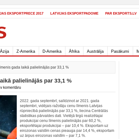
IJAS EKSPORTPRECE 2017
LATVIJAS EKSPORTPADOME
PAR EKSPORTS.LV
Āzija
Z-Amerika
D-Amerika
Āfrika
Austrālija
Pasākumi
M
menis gada laikā palielinājās par 33,1 %
aikā palielinājās par 33,1 %
v komentāru
2022. gada septembrī, salīdzinot ar 2021. gada
septembri, vidējais ražotāju cenu līmenis Latvijas
rūpniecībā palielinājās par 33,1 %, liecina Centrālās
statistikas pārvaldes dati. Vietējā tirgū realizētajai
produkcijai cenu līmenis palielinājās par 60,2 %,
eksportētajai produkcijai – par 10,4 %. Eksportam uz
eirozonas valstīm cenas pieauga par 14,4 %, eksportam
uz ārpus eirozonas valstīm – par 7,1 %.