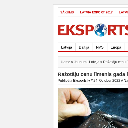
SĀKUMS
LATVIA EXPORT 2017
LATV
Latvija
Baltija
NVS
Eiropa
Home
»
Jaunumi
,
Latvija
» Ražotāju cenu lī
Ražotāju cenu līmenis gada l
Publicēja
Eksports.lv
// 24. October 2022 //
Na