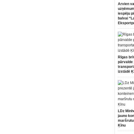
Arvien va
uzņēmumi
iespēju p
balvai “L
Eksportp
Rīgas brī
pārvalde 
transport
izstādē Ķ
LDz Minh
jauno kon
maršrutu
Ķīnu