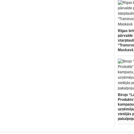
Rīgas brī
pārvalde 
starptaut
“Transru
Maskavā
Birojs “L
Produkts”
kampaņu,
uzņēmēju
vietējās 
pakalpoj