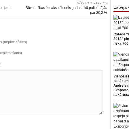
NĀKAMAIS RAKSTS »
Latvija 
ti pret
Būvniecības izmaksu līmenis gada laikā palielinājās
par 20,2 %
Izstādē “
2018” pie
ds (nepieciešams)
nekā 700 
(nepieciešams)
a
Vienosies
pasākum
Andrejsa
Eksportos
sakārtoš