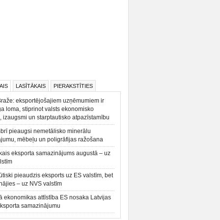
AIS
LASĪTĀKAIS
PIERAKSTĪTIES
Braže: eksportējošajiem uzņēmumiem ir
a loma, stiprinot valsts ekonomisko
, izaugsmi un starptautisko atpazīstamību
rī pieaugsi nemetālisko minerālu
ājumu, mēbeļu un poligrāfijas ražošana
kais eksporta samazinājums augustā – uz
lstīm
būtiski pieaudzis eksports uz ES valstīm, bet
ājies – uz NVS valstīm
ā ekonomikas attīstība ES nosaka Latvijas
eksporta samazinājumu