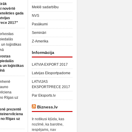
irāk
Meklē sadarbību
 novērtē
ieteikties gada
NVS
atvijas
rece 2017”
Pasākumi
Semināri
Z-Amerika
Informācija
vostas
piedalās
LATVIA EXPORT 2017
a un loģistikas
īnā
Latvijas Eksportpadome
LATVIJAS
EKSPORTPRECE 2017
Par Eksports.lv
Bizness.lv
enē prezentē
teinervilciena
 no Rīgas uz
Ir notikusi kļūda, kas
nozīmē, ka barotne,
iespējams, nav