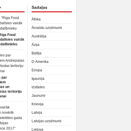
»
Sadaļas
Āfrika
Ārvalstu uzņēmumi
Riga Food
Austrālija
dalīsies vairāk
dalībnieku
Āzija
Baltija
D-Amerika
Eiropa
 par
Igaunija
iem
las un
Izstādes
tas teritoriju
Jaunumi
anai
Krievija
Latvija
Latvijas uzņēmumi
Lietuva