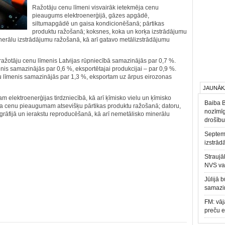
Ražotāju cenu līmeni visvairāk ietekmēja cenu
pieaugums elektroenerģijā, gāzes apgādē,
siltumapgādē un gaisa kondicionēšanā; pārtikas
produktu ražošanā; koksnes, koka un korķa izstrādājumu
erālu izstrādājumu ražošanā, kā arī gatavo metālizstrādājumu
 ražotāju cenu līmenis Latvijas rūpniecībā samazinājās par 0,7 %.
menis samazinājās par 0,6 %, eksportētajai produkcijai – par 0,9 %.
u līmenis samazinājās par 1,3 %, eksportam uz ārpus eirozonas
JAUNĀK
lektroenerģijas tirdzniecībā, kā arī ķīmisko vielu un ķīmisko
Baiba 
a cenu pieaugumam atsevišķu pārtikas produktu ražošanā; datoru,
nozīmīg
igrāfijā un ierakstu reproducēšanā, kā arī nemetālisko minerālu
drošību
Septemb
izstrād
Straujā
NVS va
Jūlijā 
samazin
FM: vāj
preču 