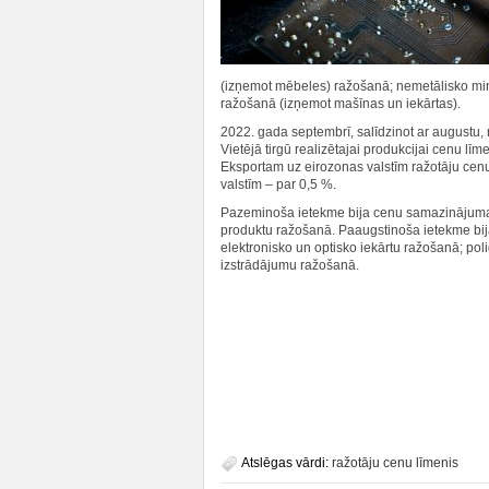
(izņemot mēbeles) ražošanā; nemetālisko min
ražošanā (izņemot mašīnas un iekārtas).
2022. gada septembrī, salīdzinot ar augustu,
Vietējā tirgū realizētajai produkcijai cenu lī
Eksportam uz eirozonas valstīm ražotāju cen
valstīm – par 0,5 %.
Pazeminoša ietekme bija cenu samazinājumam e
produktu ražošanā. Paaugstinoša ietekme bij
elektronisko un optisko iekārtu ražošanā; pol
izstrādājumu ražošanā.
Atslēgas vārdi:
ražotāju cenu līmenis