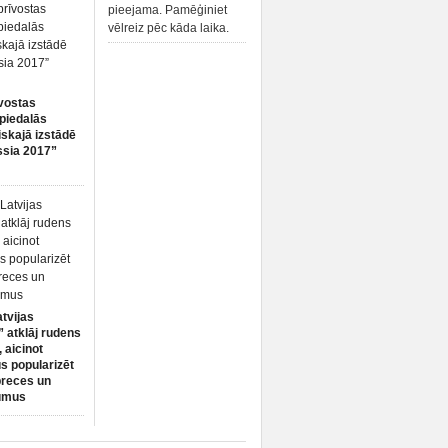
pieejama. Pamēģiniet
vēlreiz pēc kāda laika.
vostas
piedalās
iskajā izstādē
ssia 2017”
atvijas
 atklāj rudens
 aicinot
s popularizēt
preces un
umus