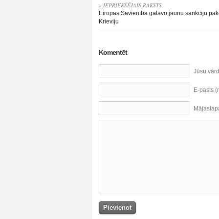
« IEPRIEKŠĒJAIS RAKSTS
Eiropas Savienība gatavo jaunu sankciju pake
Krieviju
Komentēt
Jūsu vār
E-pasts 
Mājaslap