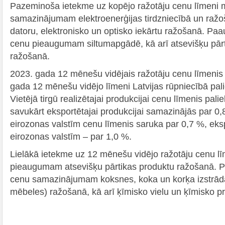
Pazeminoša ietekme uz kopējo ražotāju cenu līmeni m
samazinājumam elektroenerģijas tirdzniecībā un raž
datoru, elektronisko un optisko iekārtu ražošanā. Paa
cenu pieaugumam siltumapgādē, kā arī atsevišķu pār
ražošanā.
2023. gada 12 mēnešu vidējais ražotāju cenu līmenis
gada 12 mēnešu vidējo līmeni Latvijas rūpniecībā pali
Vietējā tirgū realizētajai produkcijai cenu līmenis pali
savukārt eksportētajai produkcijai samazinājās par 0,
eirozonas valstīm cenu līmenis saruka par 0,7 %, ek
eirozonas valstīm – par 1,0 %.
Lielākā ietekme uz 12 mēnešu vidējo ražotāju cenu lī
pieaugumam atsevišķu pārtikas produktu ražošanā. P
cenu samazinājumam koksnes, koka un korķa izstrād
mēbeles) ražošanā, kā arī ķīmisko vielu un ķīmisko p