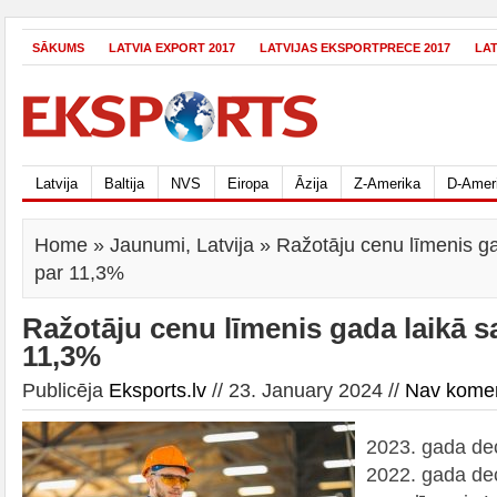
SĀKUMS
LATVIA EXPORT 2017
LATVIJAS EKSPORTPRECE 2017
LA
Latvija
Baltija
NVS
Eiropa
Āzija
Z-Amerika
D-Amer
Home
»
Jaunumi
,
Latvija
» Ražotāju cenu līmenis g
par 11,3%
Ražotāju cenu līmenis gada laikā s
11,3%
Publicēja
Eksports.lv
// 23. January 2024 //
Nav kome
2023. gada dec
2022. gada dec