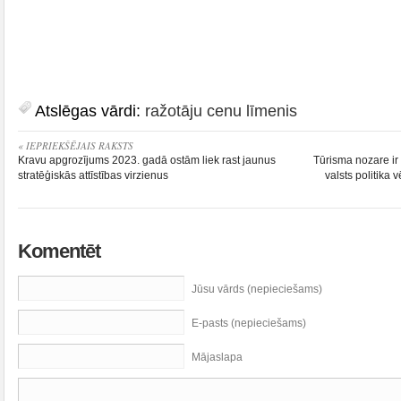
Atslēgas vārdi:
ražotāju cenu līmenis
« IEPRIEKŠĒJAIS RAKSTS
Kravu apgrozījums 2023. gadā ostām liek rast jaunus
Tūrisma nozare ir 
stratēģiskās attīstības virzienus
valsts politika
Komentēt
Jūsu vārds (nepieciešams)
E-pasts (nepieciešams)
Mājaslapa