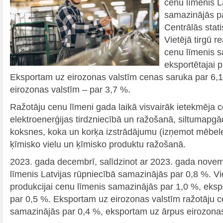
cenu līmenis L
samazinājās pa
Centrālās stati
Vietējā tirgū re
cenu līmenis s
eksportētajai p
Eksportam uz eirozonas valstīm cenas saruka par 6,
eirozonas valstīm – par 3,7 %.
Ražotāju cenu līmeni gada laikā visvairāk ietekmēja 
elektroenerģijas tirdzniecībā un ražošanā, siltumap
koksnes, koka un korķa izstrādājumu (izņemot mēbele
ķīmisko vielu un ķīmisko produktu ražošanā.
2023. gada decembrī, salīdzinot ar 2023. gada novem
līmenis Latvijas rūpniecībā samazinājās par 0,8 %. Viet
produkcijai cenu līmenis samazinājās par 1,0 %, ekspo
par 0,5 %. Eksportam uz eirozonas valstīm ražotāju c
samazinājās par 0,4 %, eksportam uz ārpus eirozonas