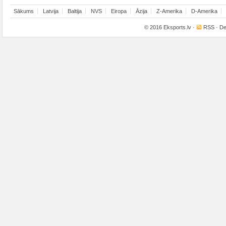
Sākums
Latvija
Baltija
NVS
Eiropa
Āzija
Z-Amerika
D-Amerika
© 2016
Eksports.lv
·
RSS
· De