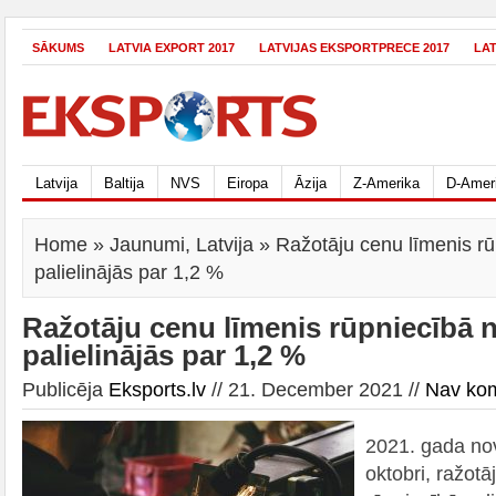
SĀKUMS
LATVIA EXPORT 2017
LATVIJAS EKSPORTPRECE 2017
LA
Latvija
Baltija
NVS
Eiropa
Āzija
Z-Amerika
D-Amer
Home
»
Jaunumi
,
Latvija
» Ražotāju cenu līmenis r
palielinājās par 1,2 %
Ražotāju cenu līmenis rūpniecībā 
palielinājās par 1,2 %
Publicēja
Eksports.lv
// 21. December 2021 //
Nav ko
2021. gada nov
oktobri, ražotā