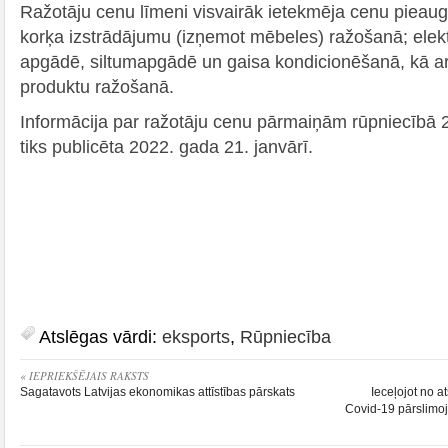
Ražotāju cenu līmeni visvairāk ietekmēja cenu piea
korķa izstrādājumu (izņemot mēbeles) ražošanā; elek
apgādē, siltumapgādē un gaisa kondicionēšanā, kā arī
produktu ražošanā.
Informācija par ražotāju cenu pārmaiņām rūpniecībā
tiks publicēta 2022. gada 21. janvārī.
Atslēgas vārdi:
eksports
,
Rūpniecība
« IEPRIEKŠĒJAIS RAKSTS
Sagatavots Latvijas ekonomikas attīstības pārskats
Ieceļojot no a
Covid-19 pārslim