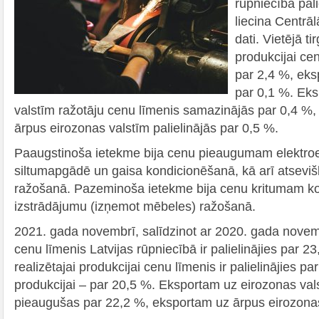
rūpniecībā pali
liecina Centrāl
dati. Vietējā ti
produkcijai cen
par 2,4 %, eksp
par 0,1 %. Ek
valstīm ražotāju cenu līmenis samazinājās par 0,4 %
ārpus eirozonas valstīm palielinājās par 0,5 %.
Paaugstinoša ietekme bija cenu pieaugumam elektroe
siltumapgādē un gaisa kondicionēšanā, kā arī atseviš
ražošanā. Pazeminoša ietekme bija cenu kritumam k
izstrādājumu (izņemot mēbeles) ražošanā.
2021. gada novembrī, salīdzinot ar 2020. gada novemb
cenu līmenis Latvijas rūpniecībā ir palielinājies par 23
realizētajai produkcijai cenu līmenis ir palielinājies pa
produkcijai – par 20,5 %. Eksportam uz eirozonas val
pieaugušas par 22,2 %, eksportam uz ārpus eirozonas