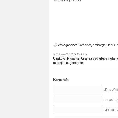
< Iepriekšējais rakst
Atslēgas vārdi:
atbalsts
,
embargo
,
Jānis R
« IEPRIEKŠĒJAIS RAKSTS
Ušakovs: Rīgas un Astanas sadarbība rada j
iespējas uzņēmējiem
Komentēt
Jūsu vār
E-pasts 
Mājaslap