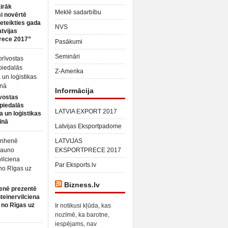
irāk
Meklē sadarbību
 novērtē
ieteikties gada
NVS
atvijas
rece 2017”
Pasākumi
Semināri
Z-Amerika
Informācija
vostas
piedalās
LATVIA EXPORT 2017
a un loģistikas
īnā
Latvijas Eksportpadome
LATVIJAS
EKSPORTPRECE 2017
Par Eksports.lv
Bizness.lv
enē prezentē
teinervilciena
 no Rīgas uz
Ir notikusi kļūda, kas
nozīmē, ka barotne,
iespējams, nav