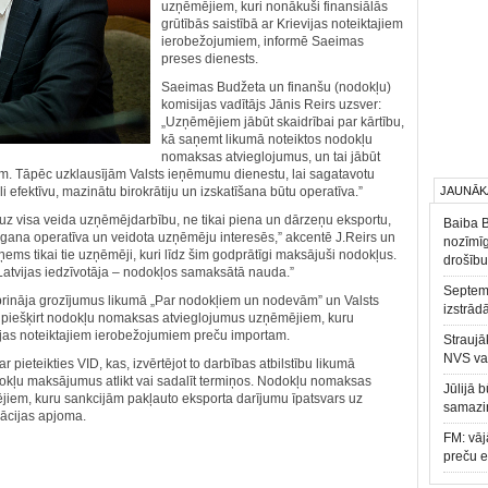
uzņēmējiem, kuri nonākuši finansiālās
grūtībās saistībā ar Krievijas noteiktajiem
ierobežojumiem, informē Saeimas
preses dienests.
Saeimas Budžeta un finanšu (nodokļu)
komisijas vadītājs Jānis Reirs uzsver:
„Uzņēmējiem jābūt skaidrībai par kārtību,
kā saņemt likumā noteiktos nodokļu
nomaksas atvieglojumus, un tai jābūt
em. Tāpēc uzklausījām Valsts ieņēmumu dienestu, lai sagatavotu
 efektīvu, mazinātu birokrātiju un izskatīšana būtu operatīva.”
JAUNĀK
uz visa veida uzņēmējdarbību, ne tikai piena un dārzeņu eksportu,
Baiba 
u gana operatīva un veidota uzņēmēju interesēs,” akcentē J.Reirs un
nozīmīg
aņems tikai tie uzņēmēji, kuri līdz šim godprātīgi maksājuši nodokļus.
drošību
 Latvijas iedzīvotāja – nodokļos samaksātā nauda.”
Septemb
prināja grozījumus likumā „Par nodokļiem un nodevām” un Valsts
izstrād
 piešķirt nodokļu nomaksas atvieglojumus uzņēmējiem, kuru
ijas noteiktajiem ierobežojumiem preču importam.
Straujā
NVS va
 pieteikties VID, kas, izvērtējot to darbības atbilstību likumā
odokļu maksājumus atlikt vai sadalīt termiņos. Nodokļu nomaksas
Jūlijā 
iem, kuru sankcijām pakļauto eksporta darījumu īpatsvars uz
samazin
zācijas apjoma.
FM: vāj
preču 