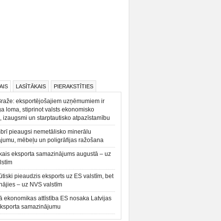
AIS
LASĪTĀKAIS
PIERAKSTĪTIES
Braže: eksportējošajiem uzņēmumiem ir
a loma, stiprinot valsts ekonomisko
, izaugsmi un starptautisko atpazīstamību
rī pieaugsi nemetālisko minerālu
ājumu, mēbeļu un poligrāfijas ražošana
kais eksporta samazinājums augustā – uz
lstīm
būtiski pieaudzis eksports uz ES valstīm, bet
ājies – uz NVS valstīm
ā ekonomikas attīstība ES nosaka Latvijas
eksporta samazinājumu