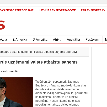
IJAS EKSPORTPRECE 2017
LATVIJAS EKSPORTPADOME
PAR EKSPORTS.LV
Āzija
Z-Amerika
D-Amerika
Āfrika
Austrālija
Pasākumi
M
 embargo skartie uzņēmumi valsts atbalstu saņems operatīvi
artie uzņēmumi valsts atbalstu saņems
/
Nav komentāru
Trešdien, 24. septembrī, Saeimas
Budžeta un finanšu (nodokļu) komisijas
deputāti tikās ar Valsts ieņēmumu
dienesta (VID) pārstāvjiem, lai pārrunātu,
kā maksimāli operatīvi un efektīvi
nodrošināt nesen likumā noteiktos
nodokļu nomaksas atvieglojumus