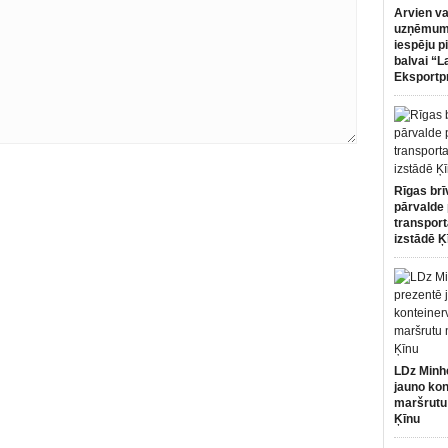
Arvien va
uzņēmumi
iespēju p
balvai “L
Eksportp
Rīgas brī
pārvalde 
transport
izstādē Ķ
LDz Minh
jauno kon
maršrutu
Ķīnu