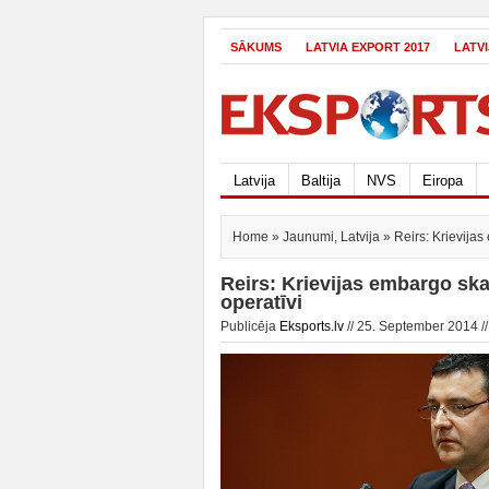
SĀKUMS
LATVIA EXPORT 2017
LATV
Latvija
Baltija
NVS
Eiropa
Home
»
Jaunumi
,
Latvija
» Reirs: Krievijas
Reirs: Krievijas embargo sk
operatīvi
Publicēja
Eksports.lv
// 25. September 2014 /