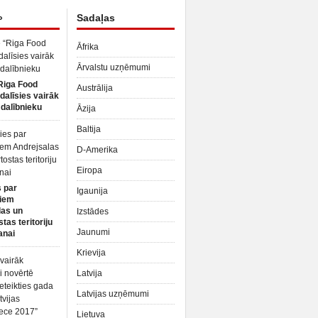
»
Sadaļas
Āfrika
Ārvalstu uzņēmumi
Riga Food
Austrālija
dalīsies vairāk
dalībnieku
Āzija
Baltija
D-Amerika
Eiropa
 par
Igaunija
iem
las un
Izstādes
tas teritoriju
Jaunumi
anai
Krievija
Latvija
Latvijas uzņēmumi
Lietuva