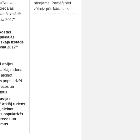
pieejama. Pamēģiniet
vēlreiz pēc kāda laika.
vostas
piedalās
iskajā izstādē
ssia 2017”
atvijas
 atklāj rudens
 aicinot
s popularizēt
preces un
umus