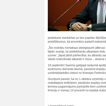
pietiekami vienkāršai un bez papildu šķēršļi
priekšlikumus, kā procedūru padarīt maksimāli
„Šie nodokļu nomaksas atvieglojumi attiecas 
tāpēc svarīgi, lai pieteikšanās atbalstam būt
uzsver: „tāpat jābūt pārliecībai, ka atbalstu s
Valsts nodrošināts atbalsts ir mūsu – ikviena
18.septembrī Saeima galīgajā lasījumā apsti
ieņēmumu dienesta likumā, paredzot iespēju
uzņēmējdarbība cietusi no Krievijas Federāc
Grozījumi paredz, ka no 1.oktobra uzņēmēji var
noteiktajiem kritērijiem, piedāvās iespēju n
termiņa pagarinājums paredzēts tiem uzņēmēj
Krieviju ir vismaz 10 procenti no kopējā reali