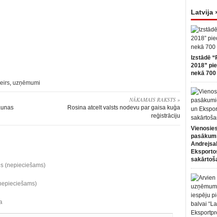
Latvija 
Izstādē “
2018” pie
nekā 700 
eirs
,
uzņēmumi
NĀKAMAIS RAKSTS »
aunas
Rosina atcelt valsts nodevu par gaisa kuģa
reģistrāciju
Vienosies
pasākum
Andrejsa
Eksportos
sakārtoš
ds (nepieciešams)
(nepieciešams)
a