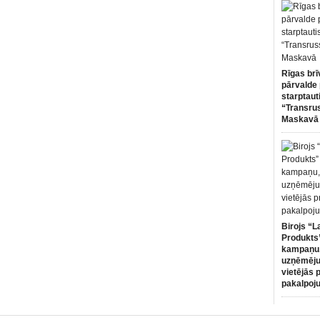
Rīgas brī
pārvalde 
starptaut
“Transru
Maskavā
Birojs “L
Produkts”
kampaņu,
uzņēmēju
vietējās 
pakalpoj