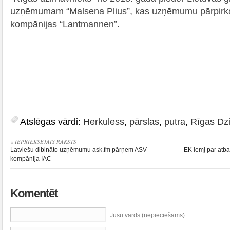
uzņēmumam “Malsena Plius”, kas uzņēmumu pārpirka
kompānijas “Lantmannen”.
Atslēgas vārdi:
Herkuless
,
pārslas
,
putra
,
Rīgas Dz
« IEPRIEKŠĒJAIS RAKSTS
Latviešu dibināto uzņēmumu ask.fm pārņem ASV
EK lemj par atba
kompānija IAC
Komentēt
Jūsu vārds (nepieciešams)