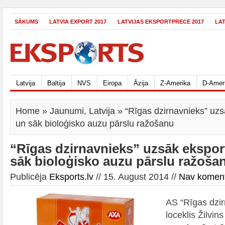
SĀKUMS
LATVIA EXPORT 2017
LATVIJAS EKSPORTPRECE 2017
LA
Latvija
Baltija
NVS
Eiropa
Āzija
Z-Amerika
D-Amer
Home
»
Jaunumi
,
Latvija
» “Rīgas dzirnavnieks” uzsā
un sāk bioloģisko auzu pārslu ražošanu
“Rīgas dzirnavnieks” uzsāk eksport
sāk bioloģisko auzu pārslu ražoša
Publicēja
Eksports.lv
// 15. August 2014 //
Nav komen
AS “Rīgas dzir
loceklis Žilvin