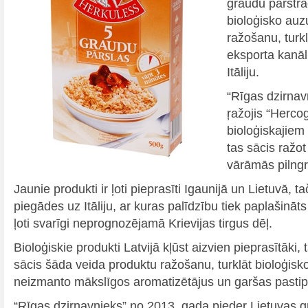
graudu pārstr
bioloģisko auz
ražošanu, turkl
eksporta kanāl
Itāliju.
“Rīgas dzirnavn
ŗažojis “Herco
bioloģiskajiem
tas sācis ražot
vārāmās pilng
Jaunie produkti ir ļoti pieprasīti Igaunijā un Lietuvā, t
piegādes uz Itāliju, ar kuras palīdzību tiek paplašināts
ļoti svarīgi neprognozējamā Krievijas tirgus dēļ.
Bioloģiskie produkti Latvijā kļūst aizvien pieprasītāki,
sācis šāda veida produktu ražošanu, turklāt bioloģisk
neizmanto mākslīgos aromatizētājus un garšas pastipr
“Rīgas dzirnavnieks” no 2013. gada pieder Lietuvas 