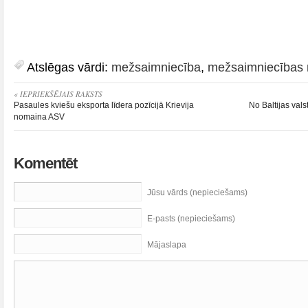
Atslēgas vārdi:
mežsaimniecība
,
mežsaimniecības 
« IEPRIEKŠĒJAIS RAKSTS
Pasaules kviešu eksporta līdera pozīcijā Krievija
No Baltijas val
nomaina ASV
Komentēt
Jūsu vārds (nepieciešams)
E-pasts (nepieciešams)
Mājaslapa