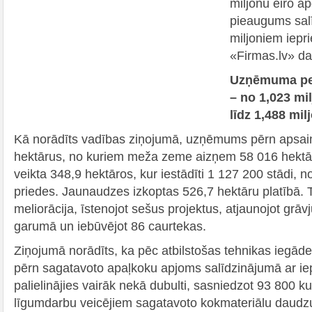
miljonu eiro a
pieaugums sal
miljoniem iepri
«Firmas.lv» dat
Uzņēmuma peļ
– no 1,023 mi
līdz 1,488 mil
Kā norādīts vadības ziņojumā, uzņēmums pērn apsai
hektārus, no kuriem meža zeme aizņem 58 016 hektā
veikta 348,9 hektāros, kur iestādīti 1 127 200 stādi, n
priedes. Jaunaudzes izkoptas 526,7 hektāru platībā. 
meliorācija, īstenojot sešus projektus, atjaunojot grā
garumā un iebūvējot 86 caurtekas.
Ziņojumā norādīts, ka pēc atbilstošas tehnikas iegād
pērn sagatavoto apaļkoku apjoms salīdzinājumā ar ie
palielinājies vairāk nekā dubulti, sasniedzot 93 800 k
līgumdarbu veicējiem sagatavoto kokmateriālu daud