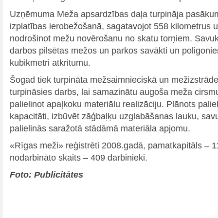
Uzņēmuma Meža apsardzības daļa turpināja pasāku
izplatības ierobežošanā, sagatavojot 558 kilometrus 
nodrošinot mežu novērošanu no skatu torņiem. Savukā
darbos pilsētas mežos un parkos savākti un poligoni
kubikmetri atkritumu.
Šogad tiek turpināta mežsaimnieciskā un mežizstrādes
turpināsies darbs, lai samazinātu augoša meža cirsm
palielinot apaļkoku materiālu realizāciju. Plānots pali
kapacitāti, izbūvēt zāģbaļķu uzglabāšanas lauku, sa
palielinās saražotā stādāmā materiāla apjomu.
«Rīgas meži» reģistrēti 2008.gadā, pamatkapitāls – 1
nodarbināto skaits – 409 darbinieki.
Foto: Publicitātes