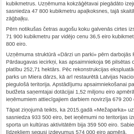
kubikmetrus. Uzņēmuma kokzāģētavai piegādāto ize
sasniedza 47 800 kubikmetru apaļkoksnes, tajā skait
zāģbaļķu.
Pērn notikušas četras augošu koku galvenās cirtes izs
71 900 kubikmetru par vidējo cenu 36,5 eiro kubikmet
800 eiro.
Uzņēmuma struktūrā «Dārzi un parki» pērn darbojās
Pārdaugavas iecirkņi, kas apsaimniekoja 96 pilsētas 
platību 252,71 hektārs. Pēc rekonstrukcijas ekspluatā
parks un Miera dārzs, kā arī restaurētā Latvijas Nac
piegulošā teritorija. Apstādījumu apsaimniekošanai pa
budžeta saņemtajai dotācijai 1,52 miljonu eiro apmē
ieņēmumiem attiecīgajiem darbiem novirzīja 679 200 
Tāpat ziņojumā teikts, ka 2015.gadā «Mežaparka» uz
sasniedza 933 500 eiro, bet ieņēmumi no teritorija
sporta un kultūras aktivitātēm bija 359 500 eiro. Sabi
līdzekļiem segusi izdevumus 574 000 eiro apmērā.