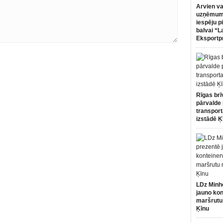
Arvien va
uzņēmumi
iespēju p
balvai “L
Eksportp
Rīgas brī
pārvalde 
transport
izstādē Ķ
LDz Minh
jauno kon
maršrutu
Ķīnu