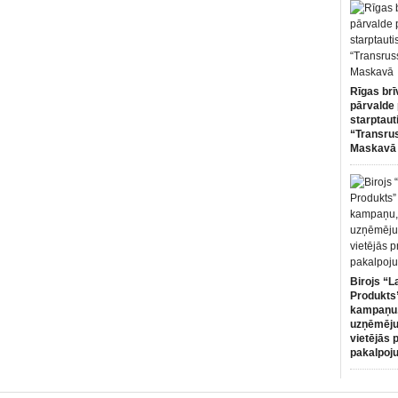
Rīgas brī
pārvalde 
starptaut
“Transru
Maskavā
Birojs “L
Produkts”
kampaņu,
uzņēmēju
vietējās 
pakalpoj