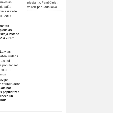
pieejama. Pamēģiniet
vēlreiz pēc kāda laika.
vostas
piedalās
iskajā izstādē
ssia 2017”
atvijas
 atklāj rudens
 aicinot
s popularizēt
preces un
umus