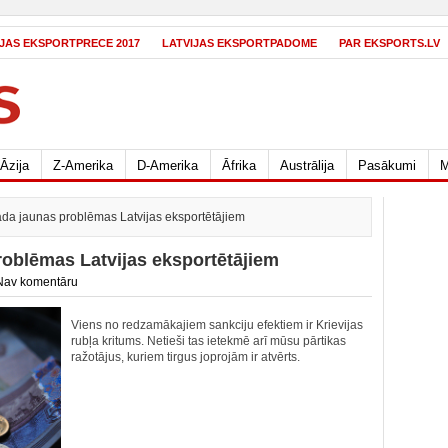
IJAS EKSPORTPRECE 2017
LATVIJAS EKSPORTPADOME
PAR EKSPORTS.LV
Āzija
Z-Amerika
D-Amerika
Āfrika
Austrālija
Pasākumi
M
ada jaunas problēmas Latvijas eksportētājiem
roblēmas Latvijas eksportētājiem
Nav komentāru
Viens no redzamākajiem sankciju efektiem ir Krievijas
rubļa kritums. Netieši tas ietekmē arī mūsu pārtikas
ražotājus, kuriem tirgus joprojām ir atvērts.