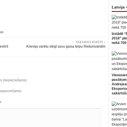
Latvija 
gus
Izstādē “
2018” pie
NĀKAMAIS RAKSTS »
nekā 700 
ievērš
Krievija varētu slēgt savu gaisa telpu Rietumvalstīm
Vienosies
pasākum
ds (nepieciešams)
Andrejsa
Eksportos
(nepieciešams)
sakārtoš
a