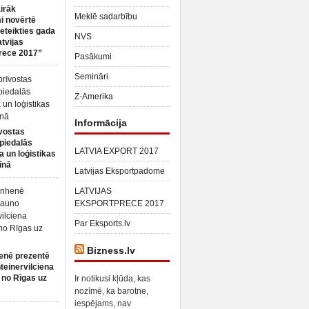
irāk
Meklē sadarbību
 novērtē
ieteikties gada
NVS
atvijas
rece 2017”
Pasākumi
Semināri
Z-Amerika
Informācija
vostas
piedalās
LATVIA EXPORT 2017
a un loģistikas
īnā
Latvijas Eksportpadome
LATVIJAS
EKSPORTPRECE 2017
Par Eksports.lv
Bizness.lv
enē prezentē
teinervilciena
 no Rīgas uz
Ir notikusi kļūda, kas
nozīmē, ka barotne,
iespējams, nav