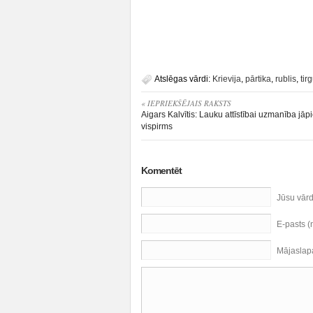
Atslēgas vārdi:
Krievija
,
pārtika
,
rublis
,
tir
« IEPRIEKŠĒJAIS RAKSTS
Aigars Kalvītis: Lauku attīstībai uzmanība jāp
vispirms
Komentēt
Jūsu vār
E-pasts 
Mājaslap