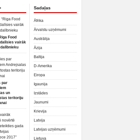
»
Sadaļas
Āfrika
Ārvalstu uzņēmumi
Riga Food
Austrālija
dalīsies vairāk
dalībnieku
Āzija
Baltija
D-Amerika
Eiropa
 par
Igaunija
iem
las un
Izstādes
tas teritoriju
Jaunumi
anai
Krievija
Latvija
Latvijas uzņēmumi
Lietuva