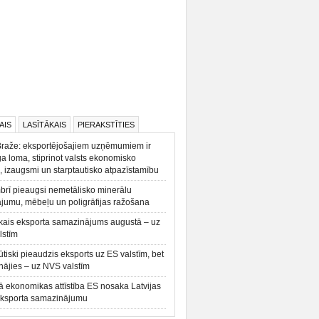
AIS
LASĪTĀKAIS
PIERAKSTĪTIES
Braže: eksportējošajiem uzņēmumiem ir
a loma, stiprinot valsts ekonomisko
, izaugsmi un starptautisko atpazīstamību
rī pieaugsi nemetālisko minerālu
ājumu, mēbeļu un poligrāfijas ražošana
kais eksporta samazinājums augustā – uz
lstīm
būtiski pieaudzis eksports uz ES valstīm, bet
ājies – uz NVS valstīm
ā ekonomikas attīstība ES nosaka Latvijas
eksporta samazinājumu