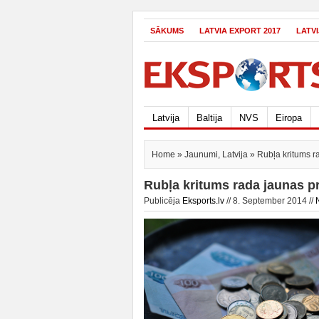
SĀKUMS
LATVIA EXPORT 2017
LATV
Latvija
Baltija
NVS
Eiropa
Home
»
Jaunumi
,
Latvija
» Rubļa kritums r
Rubļa kritums rada jaunas p
Publicēja
Eksports.lv
// 8. September 2014 //