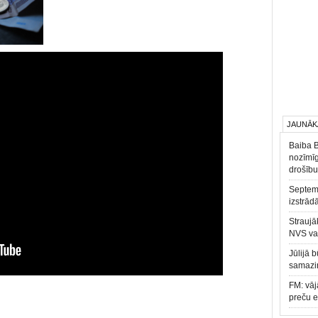
JAUNĀK
Baiba 
nozīmīg
drošību
Septemb
izstrād
Straujā
NVS va
Jūlijā 
samazin
FM: vāj
preču 