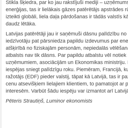
Stikla šķiedra, par ko jau rakstījuši mediji – uzņēmu
enerģijas, tas ir lielākais gāzes patērētājs apstrādes rū
izteikti globāli, liela daļa pārdošanas ir tādās valstīs k
daudz lētāka.
Latvijas patērētāji jau ir saņēmuši dāsnu palīdzību no v
iedzīvotāju pat pārsniedza papildu izdevumus par en
atšķirībā no fiziskajām personām, nepiedalās vēlēšan
atbalsts nav tik dāsns. Par papildu atbalstu vēl notiek
uzņēmumiem, asociācijām un Ekonomikas ministriju. Na
iespējas sniegt palīdzīgu roku. Piemēram, Francijā, kur
ražotājs (EDF) pieder valstij, tāpat kā Latvijā, tas ir p
cenu atsevišķiem lielajiem klientiem, to pamatojot ar
interesēm. Varbūt šādu iespēju var izmantot arī Latvij
Pēteris Strautiņš, Luminor ekonomists