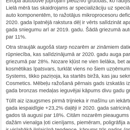
Eiropā autobūve joprojām piedzīvo grūtības, ko radīj
Lielā mērā tas skaidrojams ar specializāciju uz speci
auto komponentēm, to ražotājus mikroprocesoru defic
2020. gada īpatnējā rakstura dēļ ir vērts salīdzināt a
gada sniegumu arī ar 2019. gadu. Šādā griezumā auto
par 11%.
Otra straujāk augošā starp nozarēm ar zināmiem dati
rūpniecība, kas salīdzinājumā ar 2020. gadu auga pa
griezumā par 28%. Nozare kļūst ne vien lielāka, bet ar
kosmētikas īpatsvars, turklāt viens no šiem uzņēmumi
Systems, tikko paziņoja, ka startēs biržā, kas jau sek
Cosmetics. Mēbeļu ražošanā pērnais gads izskatās izc
gada bronzas medaļas ieguvējai kāpums divu gadu g
Tūlīt aiz izaugsmes pirmā trijnieka ir mašīnu un iekār
gada iespaidīgie +23,2% daļēji ir 2020. gada satricin
gados tā augusi par 18%. Citām nozarēm pieaugums p
dažām vienalga ļoti cienījams, piemēram, poligrāfija a
ir vislabākā ilglaicīgā tendence, kāpums trīs gados (p