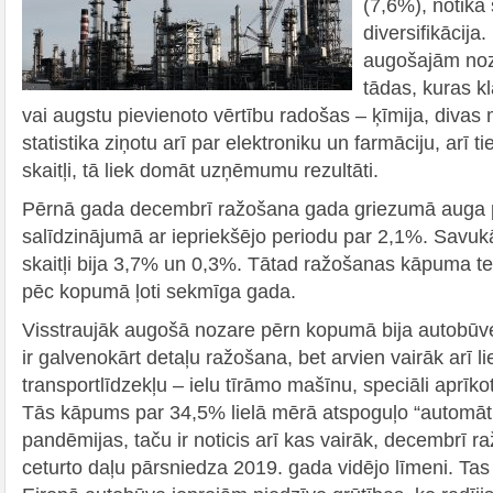
(7,6%), notika
diversifikācija.
augošajām no
tādas, kuras kl
vai augstu pievienoto vērtību radošas – ķīmija, diva
statistika ziņotu arī par elektroniku un farmāciju, arī ti
skaitļi, tā liek domāt uzņēmumu rezultāti.
Pērnā gada decembrī ražošana gada griezumā auga 
salīdzinājumā ar iepriekšējo periodu par 2,1%. Savukār
skaitļi bija 3,7% un 0,3%. Tātad ražošanas kāpuma
pēc kopumā ļoti sekmīga gada.
Visstraujāk augošā nozare pērn kopumā bija autobūve
ir galvenokārt detaļu ražošana, bet arvien vairāk arī l
transportlīdzekļu – ielu tīrāmo mašīnu, speciāli aprī
Tās kāpums par 34,5% lielā mērā atspoguļo “automāt
pandēmijas, taču ir noticis arī kas vairāk, decembrī 
ceturto daļu pārsniedza 2019. gada vidējo līmeni. Tas i