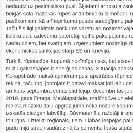
nedaudz uz pesimistisko pusi. Šķietami ar roku aizs
beigas sola mazākas rūpes ar darbinieku slimošanu u
pasākumiem, kā arī iepirkumu puses sarežģījumu pak
Taču šis ilgi gaidītais notikums varētu arī nozīmēt vāj
lielāku daļu izdevumu patērētāji veltīs pakalpojumiem
Nedaudziem, bet svarīgiem uzņēmumiem nozīmīgs ris
ekonomiskās sankcijas starp ES un Krieviju.
Turklāt rūpniecībai kopumā nozīmīgs risks, bet ats
milzu galvassāpes ir enerģijas cenas. Situācija apakšn
Kokapstrāde maksā apmēram pusi apstrādes rūpniecī
rēķina, taču tirgi joprojām ir gatavi maksāt ļoti labu c
arī kopš septembra cenas slīd lejup, decembrī tās jop
2019. gada līmeņa. Metālapstrāde, mašīnbūve un elek
maksā mazāku daļu apgrozījuma nekā nozare kopumā, t
izskatās diezgan labvēlīgi. Būvmateriālu ražotāji ir ener
to tirgus ir izteikti reģionāls, tiem ir labas iespējas p
gadu mijā strauji sadārdzinājās cements. Īpaša situāc