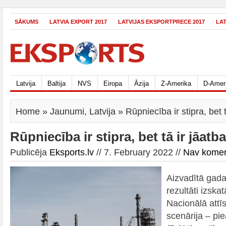
SĀKUMS
LATVIA EXPORT 2017
LATVIJAS EKSPORTPRECE 2017
LA
Latvija
Baltija
NVS
Eiropa
Āzija
Z-Amerika
D-Amer
Home
»
Jaunumi
,
Latvija
» Rūpniecība ir stipra, bet t
Rūpniecība ir stipra, bet tā ir jāatba
Publicēja
Eksports.lv
// 7. February 2022 //
Nav komen
Aizvadītā gada
rezultāti izska
Nacionālā attīs
scenārija – pi