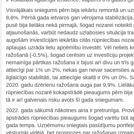
Visvājākais sniegums pērn bija iekārtu remontā un uz
8,6%. Pērnā gada ietvaros gan vērojama stabilizācija,
pusē bija lielāka nekā pirmajā, šogad nozarei noteikt
atjaunošanās, varbūt nedaudz uzlabosies situācija tran
augošām investīcijām iekārtās citās rūpniecības no
aptaujas uzrāda lielu apņēmību investēt. Vēl neliels kr
ražošanā (-0,5%), šogad cerēsim uz investīciju projek
nemainīga pārtikas ražošana ir bijusi arī divu un trīs 
attiecīgi par 1% un 2%, nekas gan nevar sacensties 
ilglaicīgo stabilitāti, tai attiecīgie skaitļi ir 0% un 0%.
2020. gadu dzērienu ražošana auga par 9,9%. Lielāk
rūpniecības nozarē kokapstrādē pieaugums pērn bija
tā ir arī galvenais risku avots šī gada sniegumam.
2022. gada sākumā nākotnes aina ir pretrunīga. Proviz
apstrādes rūpniecības pieaugums šogad varētu būt 
gada tempa. Uzņēmumu sniegtais pasūtījumu portfeļa v
vēsturiski vidējā, bet prognozes par ražošanas izmai