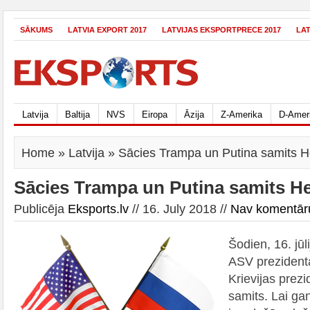
SĀKUMS
LATVIA EXPORT 2017
LATVIJAS EKSPORTPRECE 2017
LA
Latvija
Baltija
NVS
Eiropa
Āzija
Z-Amerika
D-Amer
Home
»
Latvija
» Sācies Trampa un Putina samits H
Sācies Trampa un Putina samits H
Publicēja
Eksports.lv
// 16. July 2018 //
Nav komentār
Šodien, 16. jūl
ASV prezident
Krievijas prez
samits. Lai ga