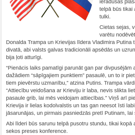
ieradušās plaš
telpā būs tikai
tulki.
Cietas sejas, v
varētu nodēvē
Donalda Trampa un Krievijas līdera Vladimira Putina 
divatā, abi valsts galvas tradicionāli apsēdās un uzrun
bija ļoti atturīgi.
“Pienācis laiks pamatīgi parunāt gan par divpusējām 
dažādiem “sāpīgajiem punktiem” pasaulē, un to ir pie
tiem pievērstu uzmanību,” atzina Putins. Trampa vārdi 
“Attiecību veidošana ar Krieviju ir laba, nevis slikta li
pasaule grib, lai mēs veidojam attiecības.” Viņš arī p
Krievija ir lielas kodolvalstis un tas gan neesot īsti labi
jāsarunājas, un pirmais pasniedzās pretī Putinam, lai
Abi līderi būs sarunu telpā pusotru stundu, tikai kopā
sekos preses konference.