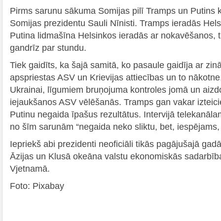
Pirms sarunu sākuma Somijas pilī Tramps un Putins ko
Somijas prezidentu Sauli Nīnisti. Tramps ieradās Hels
Putina lidmašīna Helsinkos ieradās ar nokavēšanos, 
gandrīz par stundu.
Tiek gaidīts, ka šajā samitā, ko pasaule gaidīja ar zin
apspriestas ASV un Krievijas attiecības un to nākotne, 
Ukrainai, līgumiem bruņojuma kontroles jomā un aizd
iejaukšanos ASV vēlēšanās. Tramps gan vakar izteicie
Putinu negaida īpašus rezultātus. Intervijā telekanāla
no šīm sarunām “negaida neko sliktu, bet, iespējams, 
Iepriekš abi prezidenti neoficiāli tikās pagājušajā ga
Āzijas un Klusā okeāna valstu ekonomiskās sadarbī
Vjetnamā.
Foto: Pixabay