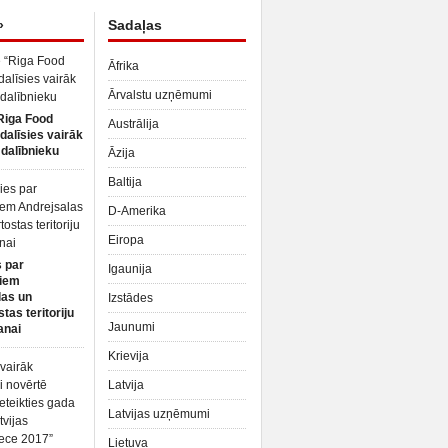
»
Sadaļas
Āfrika
Ārvalstu uzņēmumi
Riga Food
Austrālija
dalīsies vairāk
dalībnieku
Āzija
Baltija
D-Amerika
Eiropa
 par
Igaunija
iem
las un
Izstādes
tas teritoriju
Jaunumi
anai
Krievija
Latvija
Latvijas uzņēmumi
Lietuva