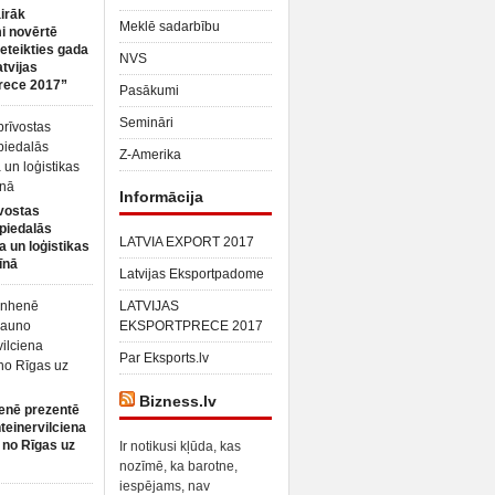
irāk
Meklē sadarbību
 novērtē
ieteikties gada
NVS
atvijas
rece 2017”
Pasākumi
Semināri
Z-Amerika
Informācija
vostas
piedalās
LATVIA EXPORT 2017
a un loģistikas
īnā
Latvijas Eksportpadome
LATVIJAS
EKSPORTPRECE 2017
Par Eksports.lv
Bizness.lv
enē prezentē
teinervilciena
 no Rīgas uz
Ir notikusi kļūda, kas
nozīmē, ka barotne,
iespējams, nav