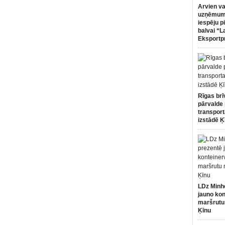
Arvien va
uzņēmumi
iespēju p
balvai “L
Eksportp
Rīgas brī
pārvalde 
transport
izstādē Ķ
LDz Minh
jauno kon
maršrutu
Ķīnu