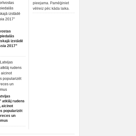
pieejama. Pamēģiniet
vēlreiz pēc kāda laika.
vostas
piedalās
iskajā izstādē
ssia 2017”
atvijas
 atklāj rudens
 aicinot
s popularizēt
preces un
umus