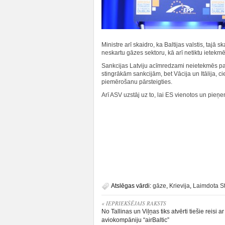
Ministre arī skaidro, ka Baltijas valstis, tajā 
neskartu gāzes sektoru, kā arī netiktu ietekmē
Sankcijas Latviju acīmredzami neietekmēs pat n
stingrākām sankcijām, bet Vācija un Itālija, c
piemērošanu pārsteigties.
Arī ASV uzstāj uz to, lai ES vienotos un pieņ
Atslēgas vārdi:
gāze
,
Krievija
,
Laimdota S
« IEPRIEKŠĒJAIS RAKSTS
No Tallinas un Viļņas tiks atvērti tiešie reisi ar
aviokompāniju “airBaltic”