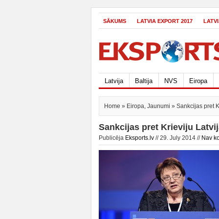
SĀKUMS
LATVIA EXPORT 2017
LATV
Latvija
Baltija
NVS
Eiropa
Home
»
Eiropa
,
Jaunumi
» Sankcijas pret K
Sankcijas pret Krieviju Latv
Publicēja
Eksports.lv
// 29. July 2014 //
Nav k