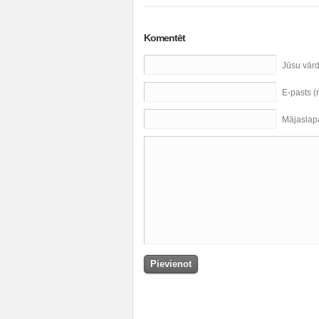
Komentēt
Jūsu vār
E-pasts 
Mājaslap