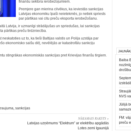
finanšu sektora ierobežojumiem.
Premjere gan mierina cilvēkus, ka ieviestās sankcijas
Latvijas ekonomiku īpaši neietekmēs, jo netiek spriests
par pārtikas vai citu preču eksporta ierobežošanu.
skaitā Latvija, ir uzmanīgi strādājušas un spriedušas, lai sankcijas
ta pārtikas preču tirdzniecība.
eskatoties uz to, ka tieši Baltijas valstis un Polija uzstāja par
iešo ekonomisko saišu dēļ, nevēlējās ar katastrofālu sankciju
JAUNĀK
emtu stingrākas ekonomiskās sankcijas pret Krievijas finanšu tirgiem.
Baiba 
nozīmīg
drošību
Septemb
izstrād
Straujā
NVS va
Jūlijā 
traujuma
,
sankcijas
samazin
FM: vāj
NĀKAMAIS RAKSTS »
preču 
Latvijas uzņēmums “Elektrum” ar elektrību apgādās
Lotes zemi Igaunijā