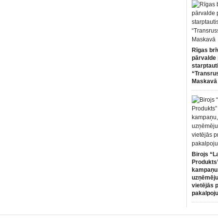
Rīgas brī
pārvalde 
starptaut
“Transru
Maskavā
Birojs “L
Produkts”
kampaņu,
uzņēmēju
vietējās 
pakalpoj