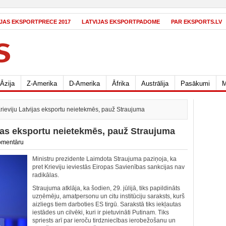
IJAS EKSPORTPRECE 2017
LATVIJAS EKSPORTPADOME
PAR EKSPORTS.LV
Āzija
Z-Amerika
D-Amerika
Āfrika
Austrālija
Pasākumi
M
rieviju Latvijas eksportu neietekmēs, pauž Straujuma
ijas eksportu neietekmēs, pauž Straujuma
omentāru
M
inistru prezidente Laimdota Straujuma paziņoja, ka
pret Krieviju ieviestās Eiropas Savienības sankcijas nav
radikālas.
Straujuma atklāja, ka šodien, 29. jūlijā, tiks papildināts
uzņēmēju, amatpersonu un citu institūciju saraksts, kurš
aizliegs tiem darboties ES tirgū. Sarakstā tiks iekļautas
iestādes un cilvēki, kuri ir pietuvināti Putinam. Tiks
spriests arī par ieroču tirdzniecības ierobežošanu un