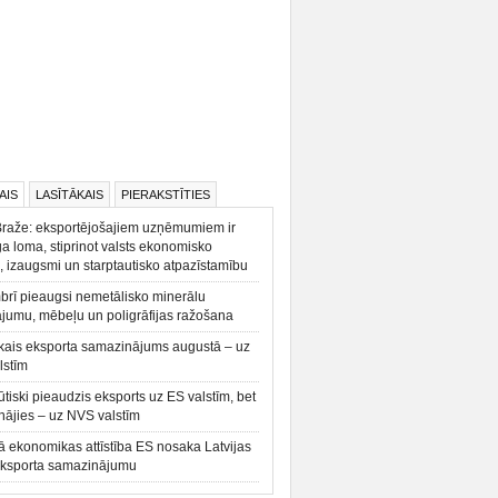
AIS
LASĪTĀKAIS
PIERAKSTĪTIES
Braže: eksportējošajiem uzņēmumiem ir
a loma, stiprinot valsts ekonomisko
, izaugsmi un starptautisko atpazīstamību
rī pieaugsi nemetālisko minerālu
ājumu, mēbeļu un poligrāfijas ražošana
kais eksporta samazinājums augustā – uz
lstīm
būtiski pieaudzis eksports uz ES valstīm, bet
ājies – uz NVS valstīm
ā ekonomikas attīstība ES nosaka Latvijas
eksporta samazinājumu