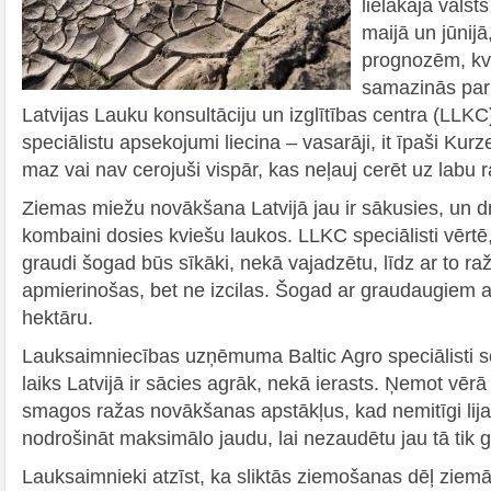
lielākajā valsts
maijā un jūnij
prognozēm, kvi
samazinās par 
Latvijas Lauku konsultāciju un izglītības centra (LLK
speciālistu apsekojumi liecina – vasarāji, it īpaši Kur
maz vai nav cerojuši vispār, kas neļauj cerēt uz labu r
Ziemas miežu novākšana Latvijā jau ir sākusies, un d
kombaini dosies kviešu laukos. LLKC speciālisti vērt
graudi šogad būs sīkāki, nekā vajadzētu, līdz ar to ra
apmierinošas, bet ne izcilas. Šogad ar graudaugiem a
hektāru.
Lauksaimniecības uzņēmuma Baltic Agro speciālisti s
laiks Latvijā ir sācies agrāk, nekā ierasts. Ņemot vērā
smagos ražas novākšanas apstākļus, kad nemitīgi lija
nodrošināt maksimālo jaudu, lai nezaudētu jau tā tik g
Lauksaimnieki atzīst, ka sliktās ziemošanas dēļ ziemā