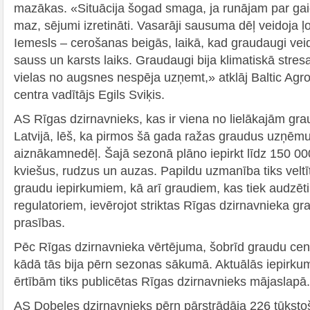
mazākas. «Situācija šogad smaga, ja runājam par ga
maz, sējumi izretināti. Vasarāji sausuma dēļ veidoja ļ
Iemesls – cerošanas beigās, laikā, kad graudaugi vei
sauss un karsts laiks. Graudaugi bija klimatiskā stres
vielas no augsnes nespēja uzņemt,» atklāj Baltic Agr
centra vadītājs Egils Sviķis.
AS Rīgas dzirnavnieks, kas ir viena no lielākajām gr
Latvijā, lēš, ka pirmos šā gada ražas graudus uzņēm
aiznākamnedēļ. Šajā sezonā plāno iepirkt līdz 150 0
kviešus, rudzus un auzas. Papildu uzmanība tiks veltī
graudu iepirkumiem, kā arī graudiem, kas tiek audzē
regulatoriem, ievērojot striktas Rīgas dzirnavnieka 
prasības.
Pēc Rīgas dzirnavnieka vērtējuma, šobrīd graudu cenas
kādā tās bija pērn sezonas sākumā. Aktuālās iepirk
ērtībām tiks publicētas Rīgas dzirnavnieks mājaslapā.
AS Dobeles dzirnavnieks pērn pārstrādāja 226 tūkstoš