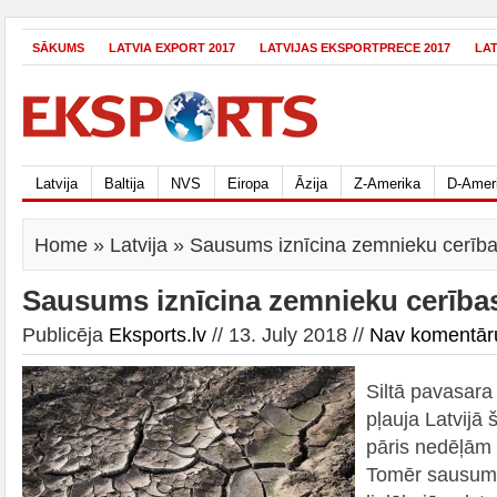
SĀKUMS
LATVIA EXPORT 2017
LATVIJAS EKSPORTPRECE 2017
LA
Latvija
Baltija
NVS
Eiropa
Āzija
Z-Amerika
D-Amer
Home
»
Latvija
» Sausums iznīcina zemnieku cerības
Sausums iznīcina zemnieku cerības 
Publicēja
Eksports.lv
// 13. July 2018 //
Nav komentār
Siltā pavasara
pļauja Latvijā
pāris nedēļām 
Tomēr sausums