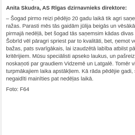
Anita Skudra, AS Rīgas dzirnavnieks direktore:
– Šogad pirmo reizi pēdējo 20 gadu laikā tik agri sa
ražas. Parasti mēs tās gaidām jūlija beigās un vēsāk
pirmajā nedēļā, bet šogad tās saņemsim kādas divas t
Šobrīd vēl pāragri spriest par to kvalitāti, bet, ņemo
bažas, pats svarīgākais, lai izaudzētā labība atbilst p
kritērijiem. Mūsu speciālisti apseko laukus, un pašrei
noskaņoti par graudiem Vidzemē un Latgalē. Tomēr vi
turpmākajiem laika apstākļiem. Kā rāda pēdējie gadi, 
negaidīti mainīties pat nedēļas laikā.
Foto: F64