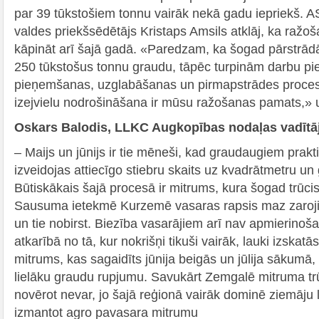
par 39 tūkstošiem tonnu vairāk nekā gadu iepriekš. 
valdes priekšsēdētājs Kristaps Amsils atklāj, ka ražo
kāpināt arī šajā gadā. «Paredzam, ka šogad pārstrād
250 tūkstošus tonnu graudu, tāpēc turpinām darbu pie 
pieņemšanas, uzglabāšanas un pirmapstrādes procesus
izejvielu nodrošināšana ir mūsu ražošanas pamats,» 
Oskars Balodis, LLKC Augkopības nodaļas vadītā
– Maijs un jūnijs ir tie mēneši, kad graudaugiem prakt
izveidojas attiecīgo stiebru skaits uz kvadrātmetru un
Būtiskākais šajā procesā ir mitrums, kura šogad trūcis
Sausuma ietekmē Kurzemē vasaras rapsis maz zarojies
un tie nobirst. Biezība vasarājiem arī nav apmierinoš
atkarībā no tā, kur nokrišņi tikuši vairāk, lauki izskat
mitrums, kas sagaidīts jūnija beigās un jūlija sākumā, 
lielāku graudu rupjumu. Savukārt Zemgalē mitruma trūk
novērot nevar, jo šajā reģionā vairāk dominē ziemāju 
izmantot agro pavasara mitrumu