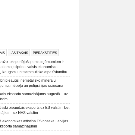
AIS
LASĪTĀKAIS
PIERAKSTĪTIES
Braže: eksportējošajiem uzņēmumiem ir
a loma, stiprinot valsts ekonomisko
, izaugsmi un starptautisko atpazīstamību
rī pieaugsi nemetālisko minerālu
ājumu, mēbeļu un poligrāfijas ražošana
kais eksporta samazinājums augustā – uz
lstīm
būtiski pieaudzis eksports uz ES valstīm, bet
ājies – uz NVS valstīm
ā ekonomikas attīstība ES nosaka Latvijas
eksporta samazinājumu