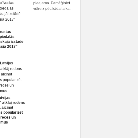
pieejama. Pamēģiniet
vēlreiz pēc kāda laika.
vostas
piedalās
iskajā izstādē
ssia 2017”
atvijas
 atklāj rudens
 aicinot
s popularizēt
preces un
umus