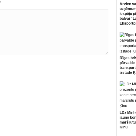
a
Arvien va
uzņēmumi
iespēju p
balvai “L
Eksportp
Rīgas brī
pārvalde 
transport
izstādē Ķ
LDz Minh
jauno kon
maršrutu
Ķīnu