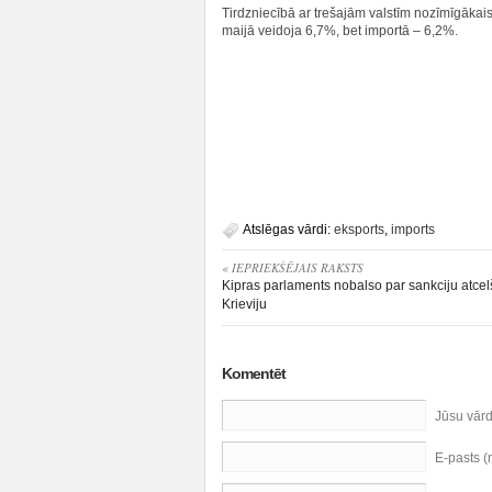
Tirdzniecībā ar trešajām valstīm nozīmīgākais 
maijā veidoja 6,7%, bet importā – 6,2%.
Atslēgas vārdi:
eksports
,
imports
« IEPRIEKŠĒJAIS RAKSTS
Kipras parlaments nobalso par sankciju atcel
Krieviju
Komentēt
Jūsu vār
E-pasts 