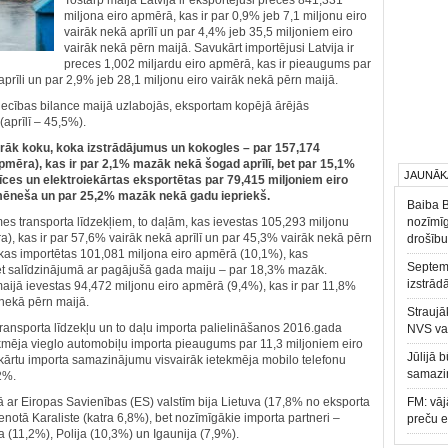
Tostarp maijā Latvija ir eksportējusi preces 841,331
miljona eiro apmērā, kas ir par 0,9% jeb 7,1 miljonu eiro
vairāk nekā aprīlī un par 4,4% jeb 35,5 miljoniem eiro
vairāk nekā pērn maijā. Savukārt importējusi Latvija ir
preces 1,002 miljardu eiro apmērā, kas ir pieaugums par
aprīli un par 2,9% jeb 28,1 miljonu eiro vairāk nekā pērn maijā.
zniecības bilance maijā uzlabojās, eksportam kopējā ārējās
(aprīlī – 45,5%).
irāk koku, koka izstrādājumus un kokogles – par 157,174
pmēra), kas ir par 2,1% mazāk nekā šogad aprīlī, bet par 15,1%
JAUNĀK
īces un elektroiekārtas eksportētas par 79,415 miljoniem eiro
mēneša un par 25,2% mazāk nekā gadu iepriekš.
Baiba 
mes transporta līdzekļiem, to daļām, kas ievestas 105,293 miljonu
nozīmīg
, kas ir par 57,6% vairāk nekā aprīlī un par 45,3% vairāk nekā pērn
drošību
, kas importētas 101,081 miljona eiro apmērā (10,1%), kas
Septemb
bet salīdzinājumā ar pagājušā gada maiju – par 18,3% mazāk.
izstrād
ijā ievestas 94,472 miljonu eiro apmērā (9,4%), kas ir par 11,8%
nekā pērn maijā.
Straujā
transporta līdzekļu un to daļu importa palielināšanos 2016.gada
NVS va
kmēja vieglo automobiļu importa pieaugums par 11,3 miljoniem eiro
Jūlijā 
iekārtu importa samazinājumu visvairāk ietekmēja mobilo telefonu
samazin
2%.
bā ar Eiropas Savienības (ES) valstīm bija Lietuva (17,8% no eksporta
FM: vāj
notā Karaliste (katra 6,8%), bet nozīmīgākie importa partneri –
preču 
 (11,2%), Polija (10,3%) un Igaunija (7,9%).