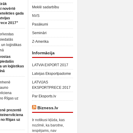
irāk
Meklē sadarbību
 novērtē
ieteikties gada
NVS
atvijas
rece 2017”
Pasākumi
Semināri
Z-Amerika
Informācija
vostas
piedalās
LATVIA EXPORT 2017
a un loģistikas
īnā
Latvijas Eksportpadome
LATVIJAS
EKSPORTPRECE 2017
Par Eksports.lv
Bizness.lv
enē prezentē
teinervilciena
 no Rīgas uz
Ir notikusi kļūda, kas
nozīmē, ka barotne,
iespējams, nav