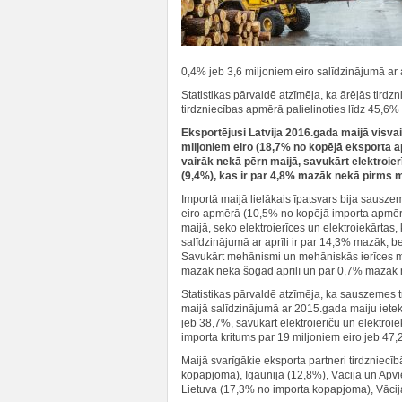
0,4% jeb 3,6 miljoniem eiro salīdzinājumā ar 
Statistikas pārvaldē atzīmēja, ka ārējās tird
tirdzniecības apmērā palielinoties līdz 45,6% 
Eksportējusi Latvija 2016.gada maijā visva
miljoniem eiro (18,7% no kopējā eksporta a
vairāk nekā pērn maijā, savukārt elektroier
(9,4%), kas ir par 4,8% mazāk nekā pirms 
Importā maijā lielākais īpatsvars bija sausze
eiro apmērā (10,5% no kopējā importa apmēra)
maijā, seko elektroierīces un elektroiekārtas
salīdzinājumā ar aprīli ir par 14,3% mazāk, 
Savukārt mehānismi un mehāniskās ierīces ma
mazāk nekā šogad aprīlī un par 0,7% mazāk 
Statistikas pārvaldē atzīmēja, ka sauszemes 
maijā salīdzinājumā ar 2015.gada maiju iete
jeb 38,7%, savukārt elektroierīču un elektro
importa kritums par 19 miljoniem eiro jeb 47,
Maijā svarīgākie eksporta partneri tirdzniecī
kopapjoma), Igaunija (12,8%), Vācija un Apvie
Lietuva (17,3% no importa kopapjoma), Vācija