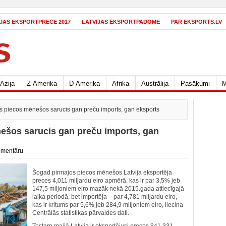
IJAS EKSPORTPRECE 2017
LATVIJAS EKSPORTPADOME
PAR EKSPORTS.LV
Āzija
Z-Amerika
D-Amerika
Āfrika
Austrālija
Pasākumi
M
s piecos mēnešos sarucis gan preču imports, gan eksports
ešos sarucis gan preču imports, gan
omentāru
Šogad pirmajos piecos mēnešos Latvija eksportēja
preces 4,011 miljardu eiro apmērā, kas ir par 3,5% jeb
147,5 miljoniem eiro mazāk nekā 2015.gada attiecīgajā
laika periodā, bet importēja – par 4,781 miljardu eiro,
kas ir kritums par 5,6% jeb 284,9 miljoniem eiro, liecina
Centrālās statistikas pārvaldes dati.