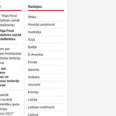
»
Sadaļas
Āfrika
Ārvalstu uzņēmumi
Riga Food
Austrālija
dalīsies vairāk
dalībnieku
Āzija
Baltija
D-Amerika
Eiropa
 par
Igaunija
iem
las un
Izstādes
tas teritoriju
Jaunumi
anai
Krievija
Latvija
Latvijas uzņēmumi
Lietuva