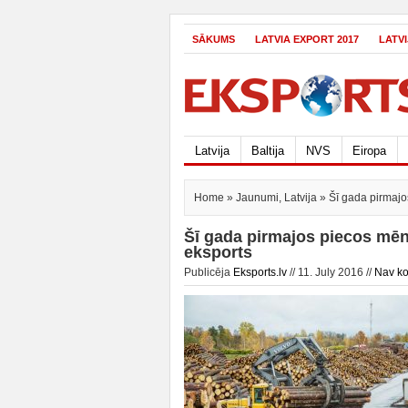
SĀKUMS
LATVIA EXPORT 2017
LATV
Latvija
Baltija
NVS
Eiropa
Home
»
Jaunumi
,
Latvija
» Šī gada pirmajo
Šī gada pirmajos piecos mēn
eksports
Publicēja
Eksports.lv
// 11. July 2016 //
Nav k