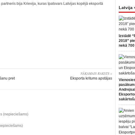
partneris bija Krievija, kuras īpatsvars Latvijas kopējā eksportā
Latvija 
Izstādē “
2018” pie
nekā 700 
NĀKAMAIS RAKSTS »
šanu pret
Eksporta kritums apstājas
Vienosies
pasākum
Andrejsa
Eksportos
sakārtoš
ds (nepieciešams)
(nepieciešams)