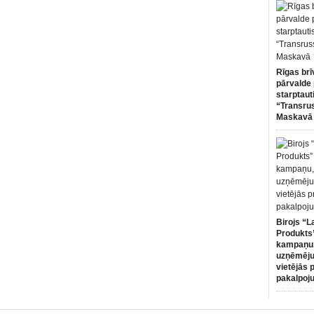
Rīgas brī
pārvalde 
starptaut
“Transru
Maskavā
Birojs “L
Produkts”
kampaņu,
uzņēmēju
vietējās 
pakalpoj