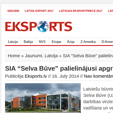
SĀKUMS
LATVIA EXPORT 2017
LATVIJAS EKSPORTPRECE 2017
LA
Latvija
Baltija
NVS
Eiropa
Āzija
Z-Amerika
D-Amer
Home
»
Jaunumi
,
Latvija
» SIA “Selva Būve” palieli
SIA “Selva Būve” palielinājusi apg
Publicēja
Eksports.lv
// 16. July 2014 //
Nav komentār
Latviešu būv
Selva Būve
(U
darbības virzi
vadīšana un v