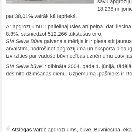
savu apgrozījum
18,238 miljoni
par 38,01% vairāk kā iepriekš.
Ar apgrozījumu ir palielinājusies arī peļņa- dati liecin
8,8%, sasniedzot 512,266 tūkstošus eiro.
SIA Selva Būve
galvenais mērķis ir ir piesaistīt jaunus
ārvalstīm, nodrošinot apgrozījuma un eksporta pie
izvirzīties par vadošo būvniecības uzņēmumu Latvijas 
SIA Selva būve
ir dibināta 2004. gada 1. jūnijā, tādēj
desmito dzimšanas dienu. Uzņēmuma īpašnieks ir Rol
Atslēgas vārdi:
apgrozījums
,
būve
,
Būvniecība
,
ēka