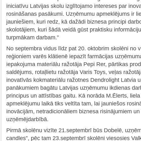
iniciatīvu Latvijas skolu izglītojamo intereses par i
rosināšanas pasākumi. Uzņēmumu apmeklējums ir li
jauniešiem, kuri redz, kā dažādi biznesa principi darb
skolotājiem, kuri šādā veidā gūst praktisku informācij
turpmākam darbam.”
No septembra vidus līdz pat 20. oktobrim skolēni no v
reģioniem varēs klātienē iepazīt farmācijas uzņēmum
iepakojuma materiālu ražotāja Pepi Rer, pārtikas pro
saldējums, rotaļlietu ražotāja Varis Toys, veļas ražot
inovatīvās kokmateriālu ražotnes Dendrolight Latvia u
panākumiem bagātu Latvijas uzņēmumu ikdienas darb
principus un attīstības gaitu. Kā norāda M.Ēlerts, l
apmeklējumu laikā tiks veltīta tam, lai jauniešos rosinā
inovācijām, netradicionāliem biznesa risinājumiem un
uzņēmējdarbībā.
Pirmā skolēnu vizīte 21.septembrī būs Dobelē, uzņē
candles”, pēc tam 23.septembrī skolēni viesosies Va