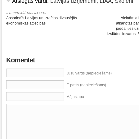
Atslēgas vārdi:
Latvijas uzņēmumi
,
LIAA
,
Skolēni
« IEPRIEKŠĒJAIS RAKSTS
Apspriedīs Latvijas un Izraēlas divpusējās
Aicinām at
ekonomiskās attiecības
atkārtotas p
piedalīties
izstādes ietvaros, 
Komentēt
Jūsu vārds (nepieciešams)
E-pasts (nepieciešams)
Mājaslapa