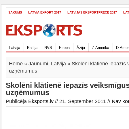
SĀKUMS
LATVIA EXPORT 2017
LATVIJAS EKSPORTPRECE 2017
LA
Latvija
Baltija
NVS
Eiropa
Āzija
Z-Amerika
D-Amer
Home
»
Jaunumi
,
Latvija
» Skolēni klātienē iepazīs 
uzņēmumus
Skolēni klātienē iepazīs veiksmīgus
uzņēmumus
Publicēja
Eksports.lv
// 21. September 2011 //
Nav ko