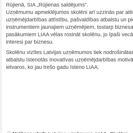
Rūjienā, SIA „Rūjienas saldējums”.
Uzņēmumu apmeklējumos skolēni arī uzzinās par atti
uzņēmējdarbības attīstību, pašvaldības atbalstu un p
instrumentiem jaunajiem uzņēmējiem, tostarp biznesa
pasākumiem LIAA vēlas rosināt skolēnu, jo īpaši vec
interesi par biznesu.
Skolēnu vizītes Latvijas uzņēmumos tiek nodrošināt
atbalstu īstenotās Inovatīvas uzņēmējdarbības moti
ietvaros, ko jau trešo gadu īsteno LIAA.