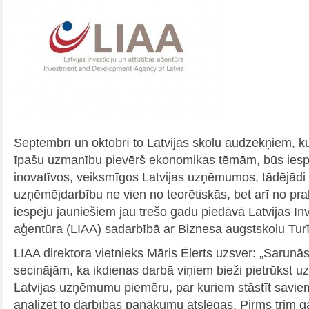
Septembrī un oktobrī to Latvijas skolu audzēkņiem,
īpašu uzmanību pievērš ekonomikas tēmām, būs iespē
inovatīvos, veiksmīgos Latvijas uzņēmumos, tādējādi 
uzņēmējdarbību ne vien no teorētiskās, bet arī no pr
iespēju jauniešiem jau trešo gadu piedāvā Latvijas Inve
aģentūra (LIAA) sadarbībā ar Biznesa augstskolu Tur
LIAA direktora vietnieks Māris Ēlerts uzsver: „Sarun
secinājām, ka ikdienas darbā viņiem bieži pietrūkst 
Latvijas uzņēmumu piemēru, par kuriem stāstīt savi
analizēt to darbības panākumu atslēgas. Pirms trim