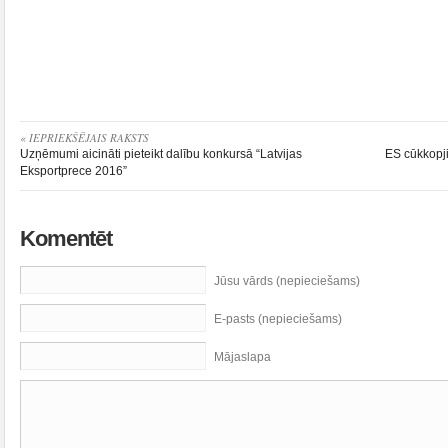
« IEPRIEKŠĒJAIS RAKSTS
Uzņēmumi aicināti pieteikt dalību konkursā “Latvijas
ES cūkkopji
Eksportprece 2016”
Komentēt
Jūsu vārds (nepieciešams)
E-pasts (nepieciešams)
Mājaslapa