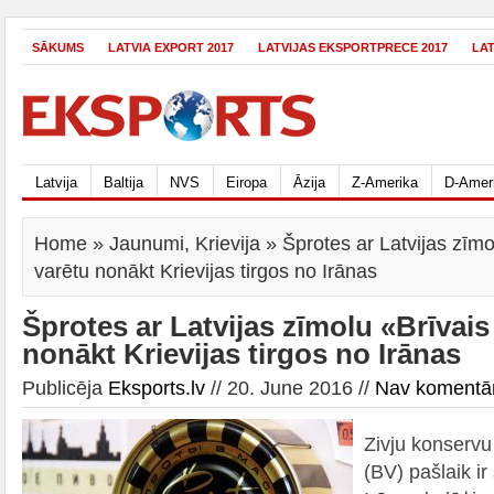
SĀKUMS
LATVIA EXPORT 2017
LATVIJAS EKSPORTPRECE 2017
LA
Latvija
Baltija
NVS
Eiropa
Āzija
Z-Amerika
D-Amer
Home
»
Jaunumi
,
Krievija
» Šprotes ar Latvijas zīmol
varētu nonākt Krievijas tirgos no Irānas
Šprotes ar Latvijas zīmolu «Brīvais 
nonākt Krievijas tirgos no Irānas
Publicēja
Eksports.lv
// 20. June 2016 //
Nav komentā
Zivju konservu 
(BV) pašlaik i