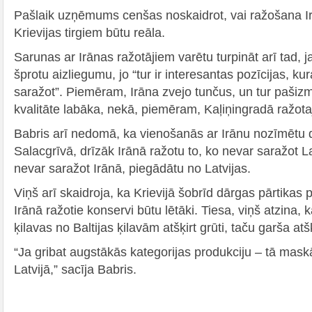
Pašlaik uzņēmums cenšas noskaidrot, vai ražošana I
Krievijas tirgiem būtu reāla.
Sarunas ar Irānas ražotājiem varētu turpināt arī tad, ja
šprotu aizliegumu, jo “tur ir interesantas pozīcijas, 
saražot”. Piemēram, Irāna zvejo tunčus, un tur paši
kvalitāte labāka, nekā, piemēram, Kaļiņingradā ražotaj
Babris arī nedomā, ka vienošanās ar Irānu nozīmētu d
Salacgrīvā, drīzāk Irānā ražotu to, ko nevar saražot La
nevar saražot Irānā, piegādātu no Latvijas.
Viņš arī skaidroja, ka Krievijā šobrīd dārgas pārtikas 
Irānā ražotie konservi būtu lētāki. Tiesa, viņš atzina,
ķilavas no Baltijas ķilavām atšķirt grūti, taču garša atš
“Ja gribat augstākās kategorijas produkciju – tā mask
Latvijā,” sacīja Babris.