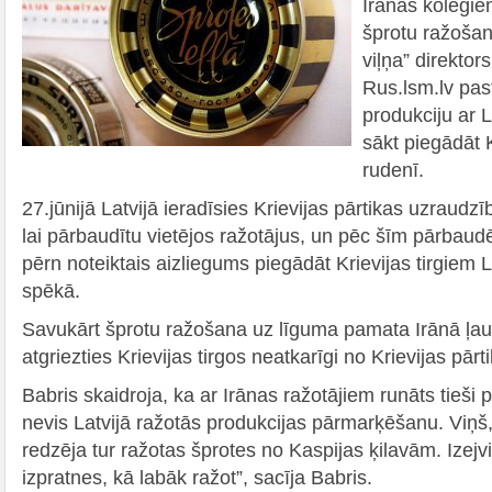
Irānas kolēģie
šprotu ražošan
viļņa” direktor
Rus.lsm.lv past
produkciju ar L
sākt piegādāt K
rudenī.
27.jūnijā Latvijā ieradīsies Krievijas pārtikas uzraudzī
lai pārbaudītu vietējos ražotājus, un pēc šīm pārbaud
pērn noteiktais aizliegums piegādāt Krievijas tirgiem L
spēkā.
Savukārt šprotu ražošana uz līguma pamata Irānā ļaut
atgriezties Krievijas tirgos neatkarīgi no Krievijas pā
Babris skaidroja, ka ar Irānas ražotājiem runāts tieši 
nevis Latvijā ražotās produkcijas pārmarķēšanu. Viņš,
redzēja tur ražotas šprotes no Kaspijas ķilavām. Izejvie
izpratnes, kā labāk ražot”, sacīja Babris.