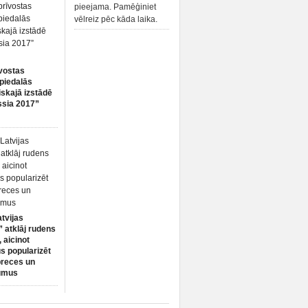
pieejama. Pamēģiniet
vēlreiz pēc kāda laika.
vostas
piedalās
iskajā izstādē
ssia 2017”
atvijas
 atklāj rudens
 aicinot
s popularizēt
preces un
umus