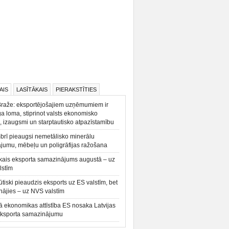
AIS
LASĪTĀKAIS
PIERAKSTĪTIES
Braže: eksportējošajiem uzņēmumiem ir
a loma, stiprinot valsts ekonomisko
, izaugsmi un starptautisko atpazīstamību
rī pieaugsi nemetālisko minerālu
ājumu, mēbeļu un poligrāfijas ražošana
kais eksporta samazinājums augustā – uz
lstīm
būtiski pieaudzis eksports uz ES valstīm, bet
ājies – uz NVS valstīm
ā ekonomikas attīstība ES nosaka Latvijas
eksporta samazinājumu