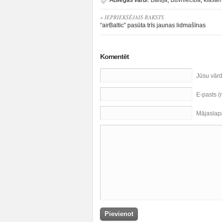
Atslēgas vārdi:
Baltija
,
Būvniecība
,
klaster
« IEPRIEKŠĒJAIS RAKSTS
“airBaltic” pasūta trīs jaunas lidmašīnas
Komentēt
Jūsu vār
E-pasts 
Mājaslap