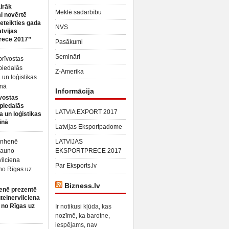
irāk
Meklē sadarbību
 novērtē
ieteikties gada
NVS
atvijas
rece 2017”
Pasākumi
Semināri
Z-Amerika
Informācija
vostas
piedalās
LATVIA EXPORT 2017
a un loģistikas
īnā
Latvijas Eksportpadome
LATVIJAS
EKSPORTPRECE 2017
Par Eksports.lv
Bizness.lv
enē prezentē
teinervilciena
 no Rīgas uz
Ir notikusi kļūda, kas
nozīmē, ka barotne,
iespējams, nav