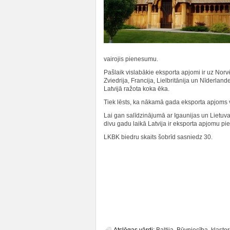
vairojis pienesumu.
Pašlaik vislabākie eksporta apjomi ir uz Norv
Zviedrija, Francija, Lielbritānija un Nīderlan
Latvijā ražota koka ēka.
Tiek lēsts, ka nākamā gada eksporta apjoms v
Lai gan salīdzinājumā ar Igaunijas un Lietuv
divu gadu laikā Latvija ir eksporta apjomu pi
LKBK biedru skaits šobrīd sasniedz 30.