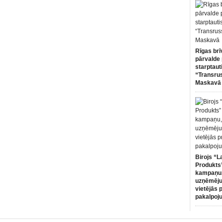
Rīgas brī
pārvalde 
starptaut
“Transru
Maskavā
Birojs “L
Produkts”
kampaņu,
uzņēmēju
vietējās 
pakalpoj