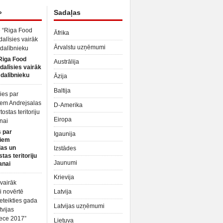
»
Sadaļas
Āfrika
Ārvalstu uzņēmumi
Riga Food
Austrālija
dalīsies vairāk
dalībnieku
Āzija
Baltija
D-Amerika
Eiropa
 par
Igaunija
iem
las un
Izstādes
tas teritoriju
Jaunumi
anai
Krievija
Latvija
Latvijas uzņēmumi
Lietuva