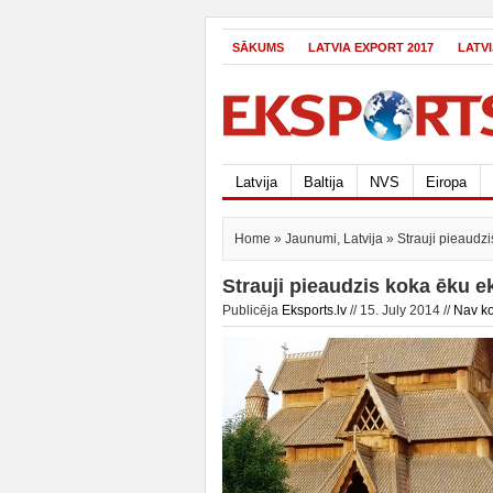
SĀKUMS
LATVIA EXPORT 2017
LATV
Latvija
Baltija
NVS
Eiropa
Home
»
Jaunumi
,
Latvija
» Strauji pieaudz
Strauji pieaudzis koka ēku 
Publicēja
Eksports.lv
// 15. July 2014 //
Nav k