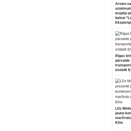
Arvien va
uzņēmumi
iespēju p
balvai “L
Eksportp
Rīgas brī
pārvalde 
transport
izstādē Ķ
LDz Minh
jauno kon
maršrutu
Ķīnu