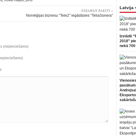
is
,
Koka mājas
,
pirts
Latvija 
NĀKAMAIS RAKSTS »
Norvēģijas biznesu “Tele2” iegādāsies “TeliaSonera”
Izstādē “
2018” pie
nekā 700 
ds (nepieciešams)
(nepieciešams)
a
Vienosies
pasākum
Andrejsa
Eksportos
sakārtoš