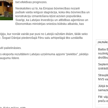
bet efektīvas prognozes.
Neskatoties uz to, ka Eiropas būvniecības nozarē
pašlaik valda ieilgusi stagnācija, koka ēku būvniecība un
konstrukciju izmantošana kļūst aizvien populārāka.
Svarīgi, ka Latvijas Investīciju un attīstības aģentūras un
Ekonomikas ministrijas sniedza būtisku atbalstu, kas
ēģiju, kur nonāk vairāk par pusi no Latvijā ražotām ēkām, tālāk seko
de. Šogad Dānijai piederošajā Fēru salu arhipelāgā tiks uzstādīta
JAUNĀK
ēl palielināsies.
Baiba 
nozīmīg
as eksporta rezultātiem Latvijas uzņēmuma apjomi “pieklibo”, pēdējo
drošību
eaugumu līdere.
Septemb
izstrād
Straujā
NVS va
Jūlijā 
samazin
FM: vāj
preču 