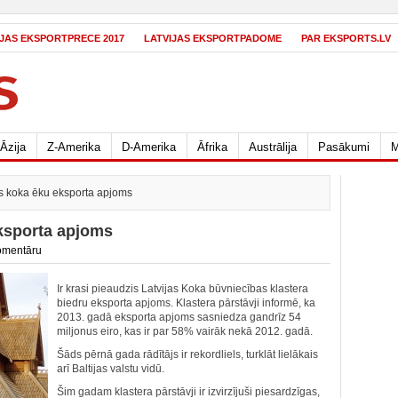
IJAS EKSPORTPRECE 2017
LATVIJAS EKSPORTPADOME
PAR EKSPORTS.LV
Āzija
Z-Amerika
D-Amerika
Āfrika
Austrālija
Pasākumi
M
is koka ēku eksporta apjoms
eksporta apjoms
omentāru
Ir krasi pieaudzis Latvijas Koka būvniecības klastera
biedru eksporta apjoms. Klastera pārstāvji informē, ka
2013. gadā eksporta apjoms sasniedza gandrīz 54
miljonus eiro, kas ir par 58% vairāk nekā 2012. gadā.
Šāds pērnā gada rādītājs ir rekordliels, turklāt lielākais
arī Baltijas valstu vidū.
Šim gadam klastera pārstāvji ir izvirzījuši piesardzīgas,