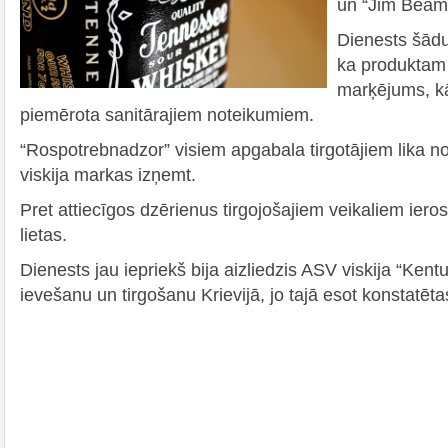
un “Jim Beam”
Dienests šādu
ka produktam 
marķējums, kā
piemērota sanitārajiem noteikumiem.
“Rospotrebnadzor” visiem apgabala tirgotājiem lika no
viskija markas izņemt.
Pret attiecīgos dzērienus tirgojošajiem veikaliem iero
lietas.
Dienests jau iepriekš bija aizliedzis ASV viskija “Ke
ievešanu un tirgošanu Krievijā, jo tajā esot konstatētas