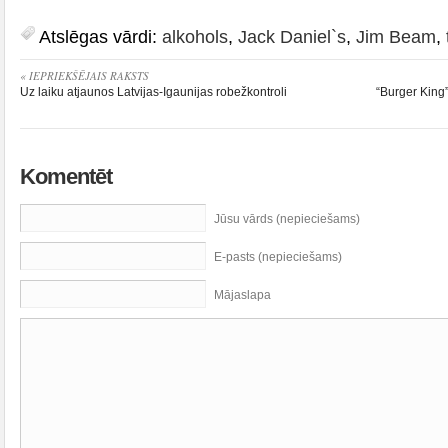
Atslēgas vārdi:
alkohols
,
Jack Daniel`s
,
Jim Beam
,
« IEPRIEKŠĒJAIS RAKSTS
Uz laiku atjaunos Latvijas-Igaunijas robežkontroli
“Burger King”
Komentēt
Jūsu vārds (nepieciešams)
E-pasts (nepieciešams)
Mājaslapa