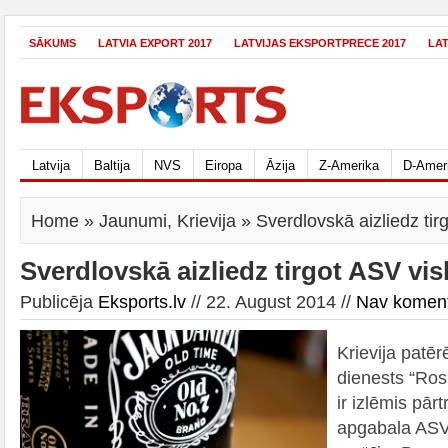
SĀKUMS
LATVIA EXPORT 2017
LATVIJAS EKSPORTPRECE 2017
LA
Latvija
Baltija
NVS
Eiropa
Āzija
Z-Amerika
D-Amer
Home
»
Jaunumi
,
Krievija
» Sverdlovskā aizliedz tir
Sverdlovskā aizliedz tirgot ASV vis
Publicēja
Eksports.lv
// 22. August 2014 //
Nav komen
Krievija patēr
dienests “Ros
ir izlēmis pār
apgabala ASV 