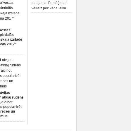
pieejama. Pamēģiniet
vēlreiz pēc kāda laika.
vostas
piedalās
iskajā izstādē
ssia 2017”
atvijas
 atklāj rudens
 aicinot
s popularizēt
preces un
umus