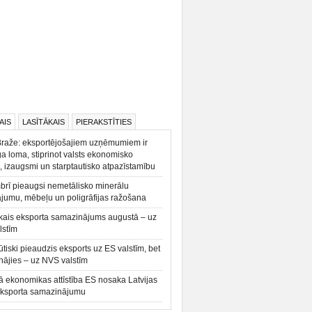
AIS
LASĪTĀKAIS
PIERAKSTĪTIES
Braže: eksportējošajiem uzņēmumiem ir
a loma, stiprinot valsts ekonomisko
, izaugsmi un starptautisko atpazīstamību
rī pieaugsi nemetālisko minerālu
ājumu, mēbeļu un poligrāfijas ražošana
kais eksporta samazinājums augustā – uz
lstīm
būtiski pieaudzis eksports uz ES valstīm, bet
ājies – uz NVS valstīm
ā ekonomikas attīstība ES nosaka Latvijas
eksporta samazinājumu