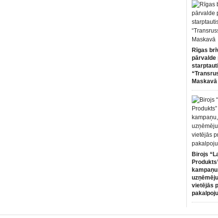
Rīgas brī
pārvalde 
starptaut
“Transru
Maskavā
Birojs “L
Produkts”
kampaņu,
uzņēmēju
vietējās 
pakalpoj