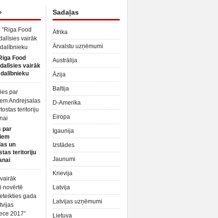
»
Sadaļas
Āfrika
Ārvalstu uzņēmumi
Riga Food
Austrālija
dalīsies vairāk
dalībnieku
Āzija
Baltija
D-Amerika
Eiropa
 par
Igaunija
iem
las un
Izstādes
tas teritoriju
Jaunumi
anai
Krievija
Latvija
Latvijas uzņēmumi
Lietuva