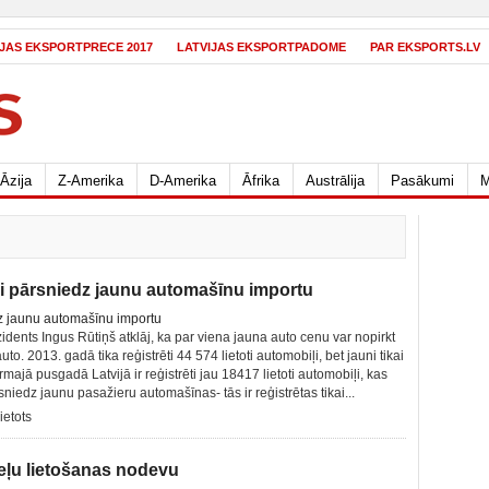
IJAS EKSPORTPRECE 2017
LATVIJAS EKSPORTPADOME
PAR EKSPORTS.LV
Āzija
Z-Amerika
D-Amerika
Āfrika
Austrālija
Pasākumi
M
si pārsniedz jaunu automašīnu importu
idents Ingus Rūtiņš atklāj, ka par viena jauna auto cenu var nopirkt
uto. 2013. gadā tika reģistrēti 44 574 lietoti automobiļi, bet jauni tikai
majā pusgadā Latvijā ir reģistrēti jau 18417 lietoti automobiļi, kas
sniedz jaunu pasažieru automašīnas- tās ir reģistrētas tikai...
lietots
ceļu lietošanas nodevu