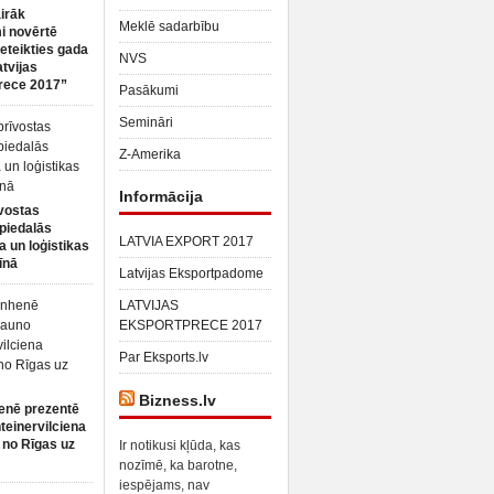
irāk
Meklē sadarbību
 novērtē
ieteikties gada
NVS
atvijas
rece 2017”
Pasākumi
Semināri
Z-Amerika
Informācija
vostas
piedalās
LATVIA EXPORT 2017
a un loģistikas
īnā
Latvijas Eksportpadome
LATVIJAS
EKSPORTPRECE 2017
Par Eksports.lv
Bizness.lv
enē prezentē
teinervilciena
 no Rīgas uz
Ir notikusi kļūda, kas
nozīmē, ka barotne,
iespējams, nav