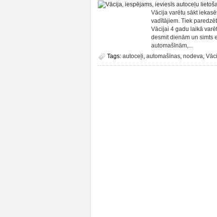
Vācija varētu sākt iekasē
vadītājiem. Tiek paredzē
Vācijai 4 gadu laikā varē
desmit dienām un simts e
automašīnām,...
Tags:
autoceļi
,
automašīnas
,
nodeva
,
Vāci