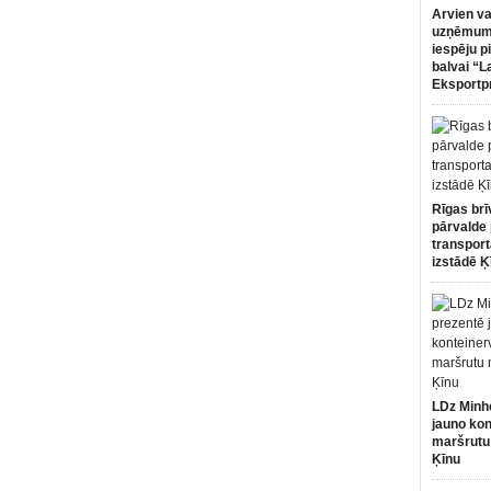
Arvien va
uzņēmumi
iespēju p
balvai “L
Eksportp
Rīgas brī
pārvalde 
transport
izstādē Ķ
LDz Minh
jauno kon
maršrutu
Ķīnu