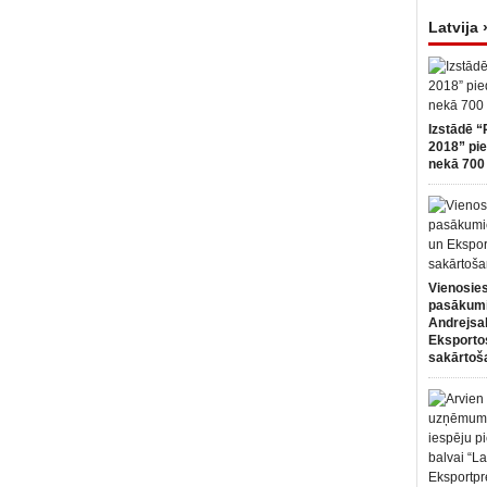
Latvija 
Izstādē “
2018” pie
nekā 700 
Vienosies
pasākum
Andrejsa
Eksportos
sakārtoš