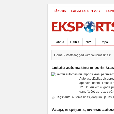
SĀKUMS
LATVIA EXPORT 2017
LATV
Latvija
Baltija
NVS
Eiropa
Home
» Posts tagged with "automašīnas"
Lietotu automašīnu imports kra
Auto asociācijas viceprez
aptuveni desmit lietotus a
12 811. Arī 2014. gada pir
gandrīz četras reizes pār
Tags:
auto
,
automašīnas
,
darījumi
,
jauns
,
Vācija, iespējams, ieviesīs auto