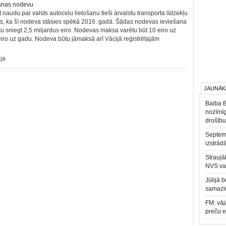
t naudu par valsts autoceļu lietošanu tieši ārvalstu transporta līdzekļu
ts, ka šī nodeva stāsies spēkā 2016. gadā. Šādas nodevas ieviešana
tu sniegt 2,5 miljardus eiro. Nodevas maksa varētu būt 10 eiro uz
iro uz gadu. Nodeva būtu jāmaksā arī Vācijā reģistrētajām
ja
JAUNĀK
Baiba 
nozīmīg
drošību
Septemb
izstrād
Straujā
NVS va
Jūlijā 
samazin
FM: vāj
preču 