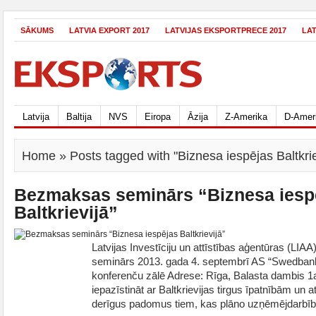
SĀKUMS
LATVIA EXPORT 2017
LATVIJAS EKSPORTPRECE 2017
LA
Latvija
Baltija
NVS
Eiropa
Āzija
Z-Amerika
D-Amer
Home
» Posts tagged with "Biznesa iespējas Baltkrie
Bezmaksas seminārs “Biznesa iesp
Baltkrievijā”
Latvijas Investīciju un attīstības aģentūras (LI
seminārs 2013. gada 4. septembrī AS “Swedbank”
konferenču zālē Adrese: Rīga, Balasta dambis 1
iepazīstināt ar Baltkrievijas tirgus īpatnībām un 
derīgus padomus tiem, kas plāno uzņēmējdarbība