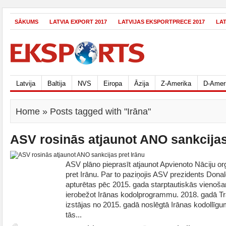
SĀKUMS
LATVIA EXPORT 2017
LATVIJAS EKSPORTPRECE 2017
LA
Latvija
Baltija
NVS
Eiropa
Āzija
Z-Amerika
D-Amer
Home
» Posts tagged with "Irāna"
ASV rosinās atjaunot ANO sankcijas
ASV plāno pieprasīt atjaunot Apvienoto Nāciju o
pret Irānu. Par to paziņojis ASV prezidents Dona
apturētas pēc 2015. gada starptautiskās vienoš
ierobežot Irānas kodolprogrammu. 2018. gadā T
izstājas no 2015. gadā noslēgtā Irānas kodollīgu
tās...