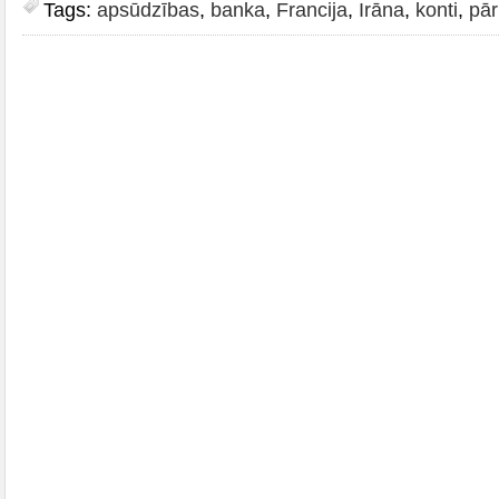
Tags:
apsūdzības
,
banka
,
Francija
,
Irāna
,
konti
,
pā