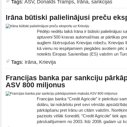
Tags:
ASV
,
Donalds Tramps
,
Irāna
,
sankcijas
Irāna būtiski palielinājusi preču eks
Pēdējo nedēļu laikā Irāna ir būtiski palielinājusi 
aptuveni 500 kravas automašīnas ar pārtikas p
augļiem šķērsojušas Krievijas robežu. Krievijas lī
kā vienu no iespējamiem piegādes avotiem pēc i
noteikts Eiropas Savienības (ES) valstīm un Turcij
Tags:
Irāna
,
Krievija
Francijas banka par sankciju pār
ASV 800 miljonus
Francijas banka “Credit Agricole” ir piekritusi 
dolāru, lai nokārtotu pret sevi vērstās apsūdzīb
pārkāpšanu pret Irānu un citām valstīm. Norēķin
paziņots vēlāk šonedēļ. “Credit Agricole” tiek ap
pārskaitījumiem no 2003. līdz 2008. gadam uz kon