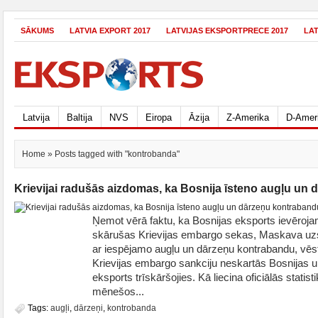
SĀKUMS
LATVIA EXPORT 2017
LATVIJAS EKSPORTPRECE 2017
LA
Latvija
Baltija
NVS
Eiropa
Āzija
Z-Amerika
D-Amer
Home
» Posts tagged with "kontrobanda"
Krievijai radušās aizdomas, ka Bosnija īsteno augļu un
Ņemot vērā faktu, ka Bosnijas eksports ievēroja
skārušas Krievijas embargo sekas, Maskava uzs
ar iespējamo augļu un dārzeņu kontrabandu, vēs
Krievijas embargo sankciju neskartās Bosnijas 
eksports trīskāršojies. Kā liecina oficiālās statis
mēnešos...
Tags:
augļi
,
dārzeņi
,
kontrobanda