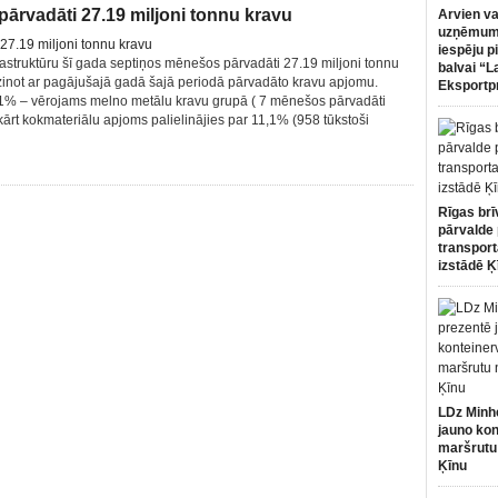
ārvadāti 27.19 miljoni tonnu kravu
Arvien va
uzņēmumi
iespēju p
rastruktūru šī gada septiņos mēnešos pārvadāti 27.19 miljoni tonnu
balvai “L
dzinot ar pagājušajā gadā šajā periodā pārvadāto kravu apjomu.
Eksportp
1% – vērojams melno metālu kravu grupā ( 7 mēnešos pārvadāti
kārt kokmateriālu apjoms palielinājies par 11,1% (958 tūkstoši
Rīgas brī
pārvalde 
transport
izstādē Ķ
LDz Minh
jauno kon
maršrutu
Ķīnu