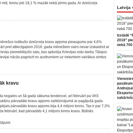
0,3 milj. tonnu jeb 18,1 % mazāk nekā pirms gada. Ar dzelzceļa
Latvija 
Izstādē “
2018” pie
 mēnešos notikušo dzelzceļa kravu apjoma pieaugumu par 4,6%
nekā 700 
ārī pret attiecīgajiem 2016. gada mēnešiem vairs nevar izskaidrot ar
eviju piemeklējušo salu, kas apturēja Krievijas ostu darbu Tālajos
evijai nācās pagriezt no austrumiem uz rietumiem vairākus simtus
Vienosies
rāk kravu
pasākum
Andrejsa
Eksportos
da nogales un šā gada sākuma tendencei, arī februārī pa VAS
sakārtoš
struktūru pārvadāto kravu apjoms salīdzinājumā ar pagājušā gada
pējais pārvadāto kravu apjoms bija 4,4 miljoni tonnu. Tas ir par 7,3%
a februārī, kad pārvadāts 4,1 miljons tonnu kravu. Būtisks
dājumi