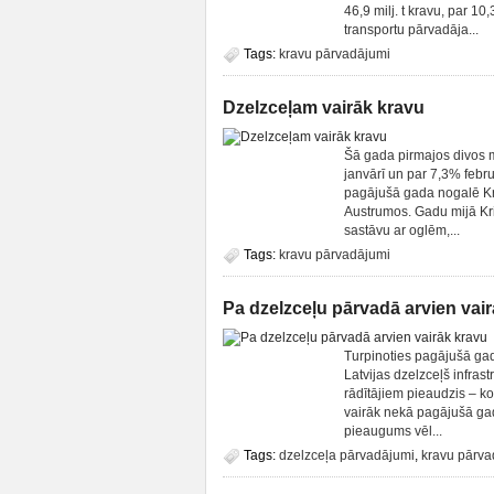
46,9 milj. t kravu, par 1
transportu pārvadāja...
Tags:
kravu pārvadājumi
Dzelzceļam vairāk kravu
Šā gada pirmajos divos
janvārī un par 7,3% febru
pagājušā gada nogalē Kri
Austrumos. Gadu mijā Kri
sastāvu ar oglēm,...
Tags:
kravu pārvadājumi
Pa dzelzceļu pārvadā arvien vai
Turpinoties pagājušā ga
Latvijas dzelzceļš infra
rādītājiem pieaudzis – ko
vairāk nekā pagājušā gad
pieaugums vēl...
Tags:
dzelzceļa pārvadājumi
,
kravu pārva