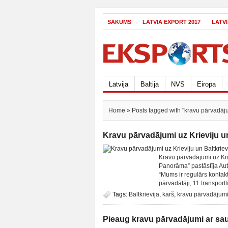
SĀKUMS
LATVIA EXPORT 2017
LATV
Latvija
Baltija
NVS
Eiropa
Home
» Posts tagged with "kravu pārvadāj
Kravu pārvadājumi uz Krieviju un
Kravu pārvadājumi uz Kriev
Panorāma” pastāstīja Aut
“Mums ir regulārs kontakt
pārvadātāji, 11 transportlī
Tags:
Baltkrievija
,
karš
,
kravu pārvadājum
Pieaug kravu pārvadājumi ar sau