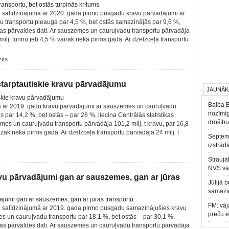
 salīdzinājumā ar 2020. gada pirmo pusgadu kravu pārvadājumi ar
 transportu pieauga par 4,5 %, bet ostās samazinājās par 9,6 %,
tikas pārvaldes dati. Ar sauszemes un cauruļvadu transportu pārvadāja
1 milj. tonnu jeb 4,5 % vairāk nekā pirms gada. Ar dzelzceļa transportu
zīts
starptautiskie kravu pārvadājumu
JAUNĀK
Baiba 
 ar 2019. gadu kravu pārvadājumi ar sauszemes un cauruļvadu
nozīmīg
 par 14,2 %, bet ostās – par 28 %, liecina Centrālās statistikas
drošību
mes un cauruļvadu transportu pārvadāja 101,2 milj. t kravu, par 16,8
zāk nekā pirms gada. Ar dzelzceļa transportu pārvadāja 24 milj. t
Septemb
izstrād
Straujā
NVS va
u pārvadājumi gan ar sauszemes, gan ar jūras
Jūlijā 
samazin
FM: vāj
 salīdzinājumā ar 2019. gada pirmo pusgadu samazinājušies kravu
preču 
 un cauruļvadu transportu par 18,1 %, bet ostās – par 30,1 %,
tikas pārvaldes dati. Ar sauszemes un cauruļvadu transportu pārvadāja