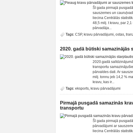
Šī gada pirmajā pusgadā
sauszemes un cauruļvadu
liecina Centrālās statis
48,5 milj. t kravu, par 2,
pārvadāja...
Tags:
CSP
,
kravu pārvadājumi
,
ostas
,
tran
2020. gadā būtiski samazinājās 
2020.gadā salīdzinājumā
transportu samazinājušies
pārvaldes dati. Ar sausze
milj. tonnu jeb 14,2 % ma
kravu, kas ir...
Tags:
eksports
,
kravu pārvadājumi
Pirmajā pusgadā samazinās krav
transportu
Šī gada pirmajā pusgadā
pārvadājumi ar sauszemes
liecina Centrālās statis