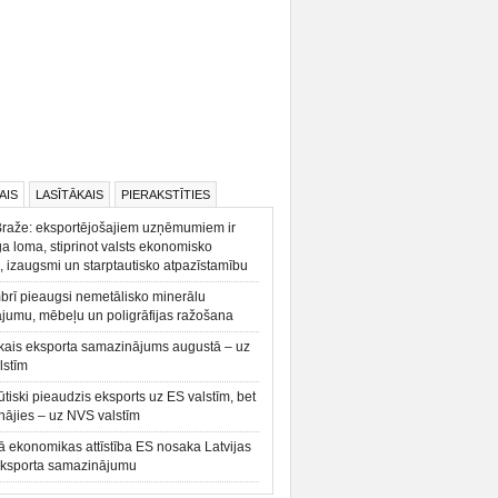
AIS
LASĪTĀKAIS
PIERAKSTĪTIES
Braže: eksportējošajiem uzņēmumiem ir
a loma, stiprinot valsts ekonomisko
, izaugsmi un starptautisko atpazīstamību
rī pieaugsi nemetālisko minerālu
ājumu, mēbeļu un poligrāfijas ražošana
kais eksporta samazinājums augustā – uz
lstīm
būtiski pieaudzis eksports uz ES valstīm, bet
ājies – uz NVS valstīm
ā ekonomikas attīstība ES nosaka Latvijas
eksporta samazinājumu