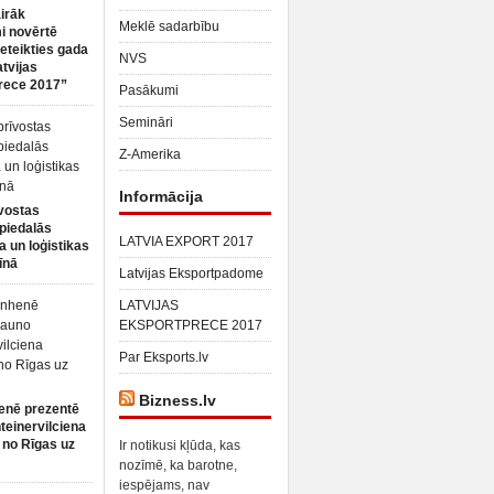
irāk
Meklē sadarbību
 novērtē
ieteikties gada
NVS
atvijas
rece 2017”
Pasākumi
Semināri
Z-Amerika
Informācija
vostas
piedalās
LATVIA EXPORT 2017
a un loģistikas
īnā
Latvijas Eksportpadome
LATVIJAS
EKSPORTPRECE 2017
Par Eksports.lv
Bizness.lv
enē prezentē
teinervilciena
 no Rīgas uz
Ir notikusi kļūda, kas
nozīmē, ka barotne,
iespējams, nav