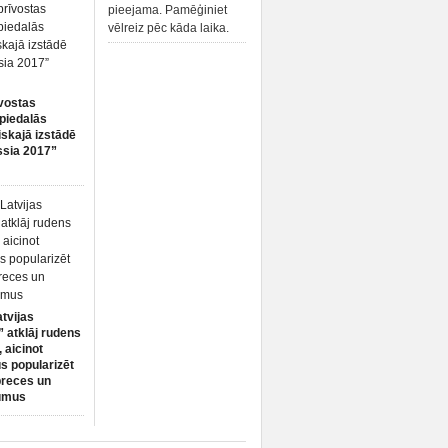
pieejama. Pamēģiniet
vēlreiz pēc kāda laika.
vostas
piedalās
iskajā izstādē
ssia 2017”
atvijas
 atklāj rudens
 aicinot
s popularizēt
preces un
umus