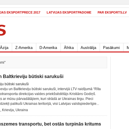
IJAS EKSPORTPRECE 2017
LATVIJAS EKSPORTPADOME
PAR EKSPORTS.LV
Āzija
Z-Amerika
D-Amerika
Āfrika
Austrālija
Pasākumi
M
umi"
 Baltkrieviju būtiski sarukuši
iju un Baltkrieviju būtiski sarukuši, intervijā LTV raidījumā “Rīta
otransporta direkcijas valdes priekšsēdētājs Kristiāns Godiņš.
s ar mūsu pārvadātājiem, kuri strādā ar Ukrainas tirgu. Pieci
dzekļi palikuši Ukrainas teritorijā, visi Latvijas valstspiederīgie...
i
,
Krievija
,
Ukraina
szemes transportu, bet ostās turpinās kritums