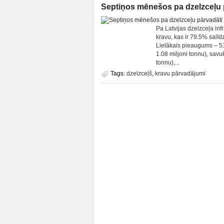
Septiņos mēnešos pa dzelzceļu p
Pa Latvijas dzelzceļa inf
kravu, kas ir 79.5% salī
Lielākais pieaugums – 5
1.08 miljoni tonnu), savu
tonnu),...
Tags:
dzelzceļš
,
kravu pārvadājumi