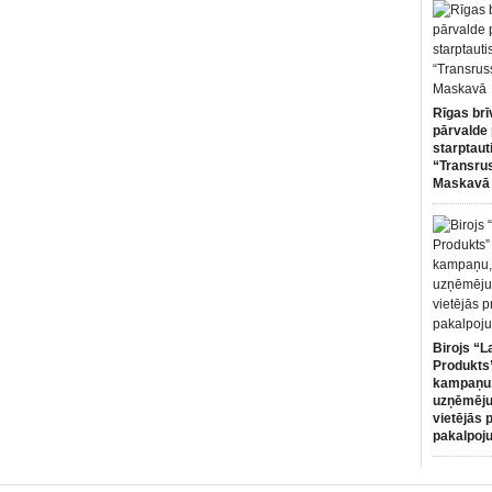
Rīgas brī
pārvalde 
starptaut
“Transru
Maskavā
Birojs “L
Produkts”
kampaņu,
uzņēmēju
vietējās 
pakalpoj