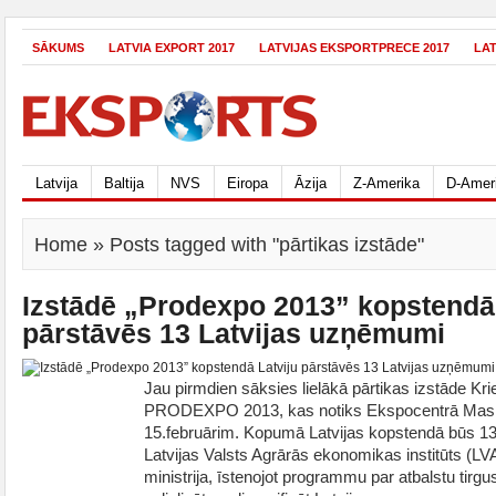
SĀKUMS
LATVIA EXPORT 2017
LATVIJAS EKSPORTPRECE 2017
LA
Latvija
Baltija
NVS
Eiropa
Āzija
Z-Amerika
D-Amer
Home
» Posts tagged with "pārtikas izstāde"
Izstādē „Prodexpo 2013” kopstendā 
pārstāvēs 13 Latvijas uzņēmumi
Jau pirmdien sāksies lielākā pārtikas izstāde Kr
PRODEXPO 2013, kas notiks Ekspocentrā Maska
15.februārim. Kopumā Latvijas kopstendā būs 13
Latvijas Valsts Agrārās ekonomikas institūts (
ministrija, īstenojot programmu par atbalstu tirgu