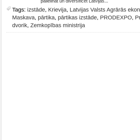
palielināt un diversificēt Latvijas...
Tags:
izstāde
,
Krievija
,
Latvijas Valsts Agrārās ekon
Maskava
,
pārtika
,
pārtikas izstāde
,
PRODEXPO
,
P
dvorik
,
Zemkopības ministrija