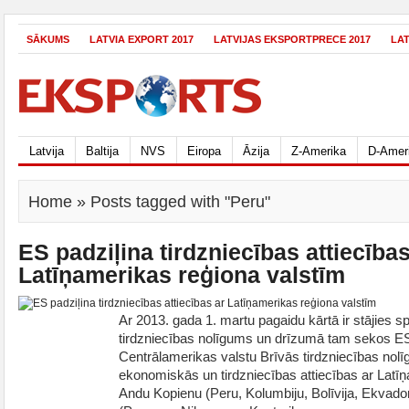
SĀKUMS
LATVIA EXPORT 2017
LATVIJAS EKSPORTPRECE 2017
LA
Latvija
Baltija
NVS
Eiropa
Āzija
Z-Amerika
D-Amer
Home
» Posts tagged with "Peru"
ES padziļina tirdzniecības attiecības
Latīņamerikas reģiona valstīm
Ar 2013. gada 1. martu pagaidu kārtā ir stājies 
tirdzniecības nolīgums un drīzumā tam sekos E
Centrālamerikas valstu Brīvās tirdzniecības nol
ekonomiskās un tirdzniecības attiecības ar Latīņ
Andu Kopienu (Peru, Kolumbiju, Bolīvija, Ekvado