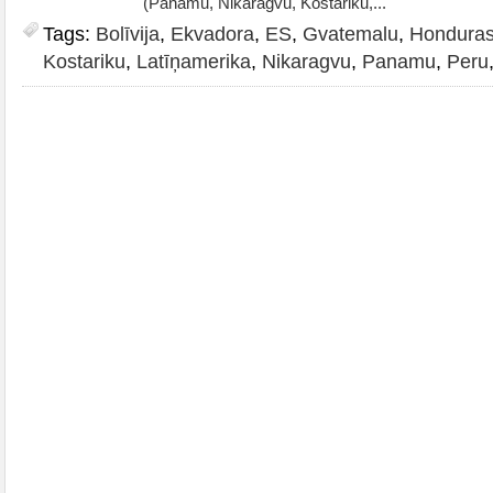
(Panamu, Nikaragvu, Kostariku,...
Tags:
Bolīvija
,
Ekvadora
,
ES
,
Gvatemalu
,
Hondura
Kostariku
,
Latīņamerika
,
Nikaragvu
,
Panamu
,
Peru