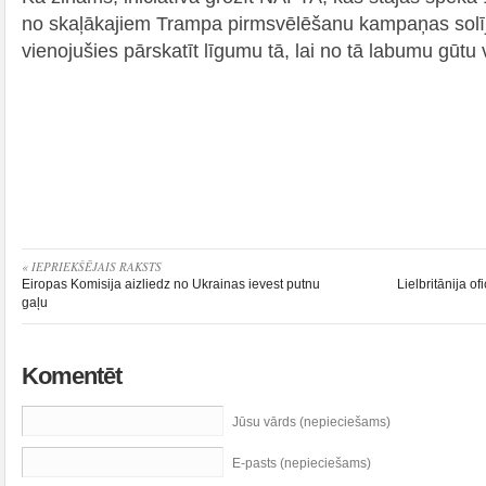
no skaļākajiem Trampa pirmsvēlēšanu kampaņas solīj
vienojušies pārskatīt līgumu tā, lai no tā labumu gūtu vi
« IEPRIEKŠĒJAIS RAKSTS
Eiropas Komisija aizliedz no Ukrainas ievest putnu
Lielbritānija o
gaļu
Komentēt
Jūsu vārds (nepieciešams)
E-pasts (nepieciešams)