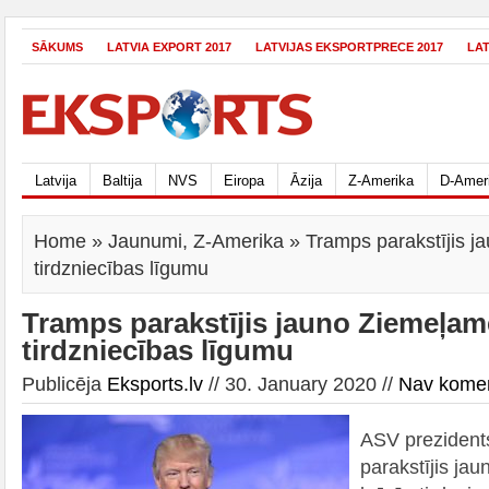
SĀKUMS
LATVIA EXPORT 2017
LATVIJAS EKSPORTPRECE 2017
LA
Latvija
Baltija
NVS
Eiropa
Āzija
Z-Amerika
D-Amer
Home
»
Jaunumi
,
Z-Amerika
» Tramps parakstījis j
tirdzniecības līgumu
Tramps parakstījis jauno Ziemeļam
tirdzniecības līgumu
Publicēja
Eksports.lv
// 30. January 2020 //
Nav kome
ASV prezident
parakstījis ja