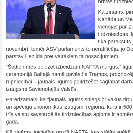
brīvās tirdznie
Kā zināms, pi
Kanāda un Mek
vienojās par Z
tirdzniecības 
tika parakstīts
novembrī, tomēr ASV parlaments to neratificēja, jo De
pārstāvji iebilda pret vairākiem tā nosacījumiem.
“Šodien mēs beidzot izbeidzam NAFTA murgus,” līgu
ceremonijā Baltajā namā pavēstīja Tramps, prognozējo
rūpniecībai – jaunais līgums palīdzēšot saglabāt darba
izaugsmi Savienotajās Valstīs.
Paredzamais, ka “jaunais līgums sniegs brīvākus tirgu
un spēcīgu ekonomikas izaugsmi reģionā, kurā ir 500 m
trīs valstu savstarpējās tirdzniecības apjoms ir apmēr
gadā.
Kā zināms, iniciatīva grozīt NAFTA, kas stājās spēkā 