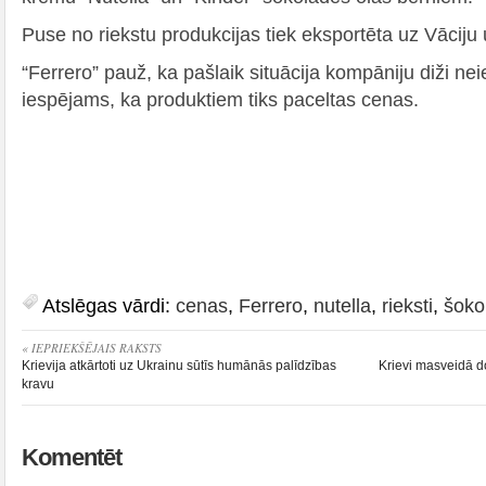
Puse no riekstu produkcijas tiek eksportēta uz Vāciju u
“Ferrero” pauž, ka pašlaik situācija kompāniju diži nei
iespējams, ka produktiem tiks paceltas cenas.
Atslēgas vārdi:
cenas
,
Ferrero
,
nutella
,
rieksti
,
šoko
« IEPRIEKŠĒJAIS RAKSTS
Krievija atkārtoti uz Ukrainu sūtīs humānās palīdzības
Krievi masveidā do
kravu
Komentēt