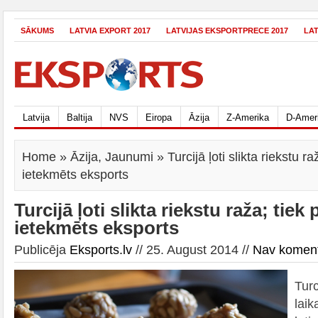
SĀKUMS
LATVIA EXPORT 2017
LATVIJAS EKSPORTPRECE 2017
LA
Latvija
Baltija
NVS
Eiropa
Āzija
Z-Amerika
D-Amer
Home
»
Āzija
,
Jaunumi
» Turcijā ļoti slikta riekstu r
ietekmēts eksports
Turcijā ļoti slikta riekstu raža; tiek
ietekmēts eksports
Publicēja
Eksports.lv
// 25. August 2014 //
Nav komen
Turc
laik