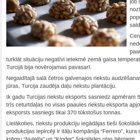
ļoti
nozī
popu
sal
Cena
nedē
paa
turklāt situāciju negatīvi ietekmē zemā gaisa tempera
Turcijā bija novērojamas pavasarī.
Negaidītajā salā četros galvenajos riekstu audzēšana
jūras, Turcija zaudēja daļu riekstu plantāciju.
Ik gadu Turcijas riekstu eksports sasniedz apmēram 5
trīs ceturtdaļas no visas paaules riekstu eksporta ap
eksporsts sasniegs tikai 370 tūkstošus tonnas.
Lielākoties, riekstu produkciju iegādājas tieši šokolāde
produkcijas iepircēji ir itāļu kompānija “Ferrero”, kura
krēmu “Nutella” un “Kinder” šokolādes olas bērniem.