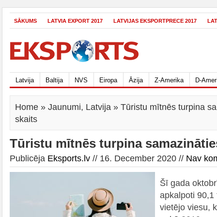
SĀKUMS
LATVIA EXPORT 2017
LATVIJAS EKSPORTPRECE 2017
LA
Latvija
Baltija
NVS
Eiropa
Āzija
Z-Amerika
D-Amer
Home
»
Jaunumi
,
Latvija
» Tūristu mītnēs turpina s
skaits
Tūristu mītnēs turpina samazinātie
Publicēja
Eksports.lv
// 16. December 2020 //
Nav ko
Šī gada oktobrī
apkalpoti 90,1 
vietējo viesu,