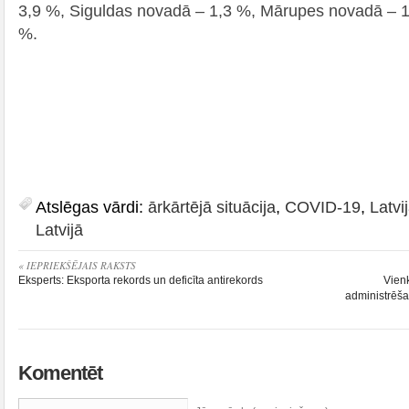
3,9 %, Siguldas novadā – 1,3 %, Mārupes novadā – 1
%.
Atslēgas vārdi:
ārkārtējā situācija
,
COVID-19
,
Latvi
Latvijā
« IEPRIEKŠĒJAIS RAKSTS
Eksperts: Eksporta rekords un deficīta antirekords
Vienk
administrēša
Komentēt