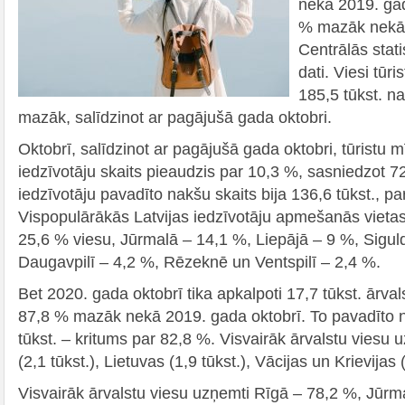
nekā 2019. gad
% mazāk nekā 
Centrālās stat
dati. Viesi tūr
185,5 tūkst. na
mazāk, salīdzinot ar pagājušā gada oktobri.
Oktobrī, salīdzinot ar pagājušā gada oktobri, tūristu 
iedzīvotāju skaits pieaudzis par 10,3 %, sasniedzot 72
iedzīvotāju pavadīto nakšu skaits bija 136,6 tūkst., pa
Vispopulārākās Latvijas iedzīvotāju apmešanās vietas
25,6 % viesu, Jūrmalā – 14,1 %, Liepājā – 9 %, Sigu
Daugavpilī – 4,2 %, Rēzeknē un Ventspilī – 2,4 %.
Bet 2020. gada oktobrī tika apkalpoti 17,7 tūkst. ārvals
87,8 % mazāk nekā 2019. gada oktobrī. To pavadīto n
tūkst. – kritums par 82,8 %. Visvairāk ārvalstu viesu 
(2,1 tūkst.), Lietuvas (1,9 tūkst.), Vācijas un Krievijas (
Visvairāk ārvalstu viesu uzņemti Rīgā – 78,2 %, Jūrm