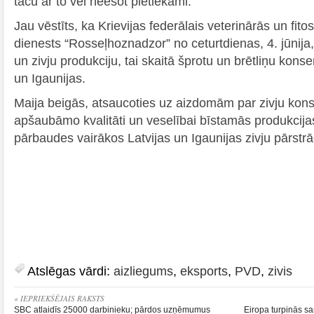
taču ar to vēl neesot pietiekami.
Jau vēstīts, ka Krievijas federālais veterinārās un fit
dienests “Rosseļhoznadzor” no ceturtdienas, 4. jūnija, o
un zivju produkciju, tai skaitā šprotu un brētliņu kons
un Igaunijas.
Maija beigās, atsaucoties uz aizdomām par zivju konse
apšaubāmo kvalitāti un veselībai bīstamās produkcija
pārbaudes vairākos Latvijas un Igaunijas zivju pārs
Atslēgas vārdi:
aizliegums
,
eksports
,
PVD
,
zivis
« IEPRIEKŠĒJAIS RAKSTS
SBC atlaidīs 25000 darbinieku; pārdos uzņēmumus
Eiropa turpinās san