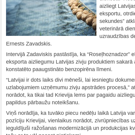
aizliegt Latvij
eksportu, otrd
sekundes” atkl
veterinārā die
uzraudzības d
Ernests Zavadskis.
Intervijā Zadaviskis pastāstīja, ka “Roseļhoznadzor” e
eksporta aizliegumu Latvijas zivju produktiem sakarā
konstatēto paaugstināto benzopirēna līmeni.
“Latvijai ir dots laiks divi mēneši, lai iesniegtu dokum
uzlabojumiem uzņēmumu zivju apstrādes procesā,” at
norādot, ka tikai tad Krievija lems par pagaidu aizlie
papildus pārbaužu noteikšanu.
Viņš norādīja, ka tuvāko piecu nedēļu laikā Latvija va
pozīciju Krievijai, vienlaikus norādot, zivrūpniecība
ieguldījuši ražošanas modernizācijā un produkcijas kv