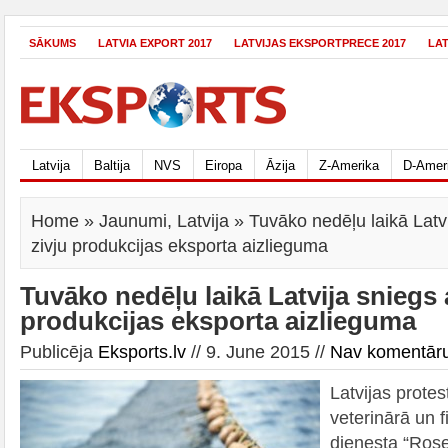
SĀKUMS
LATVIA EXPORT 2017
LATVIJAS EKSPORTPRECE 2017
LA
Latvija
Baltija
NVS
Eiropa
Āzija
Z-Amerika
D-Amer
Home
»
Jaunumi
,
Latvija
» Tuvāko nedēļu laikā Latvi
zivju produkcijas eksporta aizlieguma
Tuvāko nedēļu laikā Latvija sniegs a
produkcijas eksporta aizlieguma
Publicēja
Eksports.lv
// 9. June 2015 //
Nav komentār
Latvijas protes
veterinārā un 
dienesta “Ros