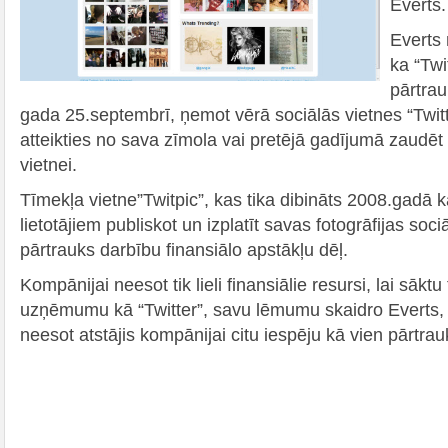
Everts.
Everts 
ka “Twi
pārtrau
gada 25.septembrī, ņemot vērā sociālās vietnes “Twit
atteikties no sava zīmola vai pretējā gadījumā zaudē
vietnei.
Tīmekļa vietne”Twitpic”, kas tika dibināts 2008.gadā kā
lietotājiem publiskot un izplatīt savas fotogrāfijas sociā
pārtrauks darbību finansiālo apstākļu dēļ.
Kompānijai neesot tik lieli finansiālie resursi, lai sāktu
uzņēmumu kā “Twitter”, savu lēmumu skaidro Everts, 
neesot atstājis kompānijai citu iespēju kā vien pārtra