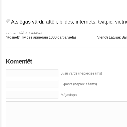
Atslēgas vārdi:
attēli
,
bildes
,
internets
,
twitpic
,
vietn
« IEPRIEKŠĒJAIS RAKSTS
“Rosneft” likvidēs apmēram 1000 darba vietas
Vienoti Latvijai: 
Komentēt
Jūsu vārds (nepieciešams)
E-pasts (nepieciešams)
Mājaslapa