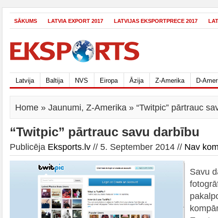
SĀKUMS
LATVIA EXPORT 2017
LATVIJAS EKSPORTPRECE 2017
LA
Latvija
Baltija
NVS
Eiropa
Āzija
Z-Amerika
D-Amer
Home
»
Jaunumi
,
Z-Amerika
» “Twitpic” pārtrauc sa
“Twitpic” pārtrauc savu darbību
Publicēja
Eksports.lv
// 5. September 2014 //
Nav kom
Savu d
fotogrā
pakalpo
kompān