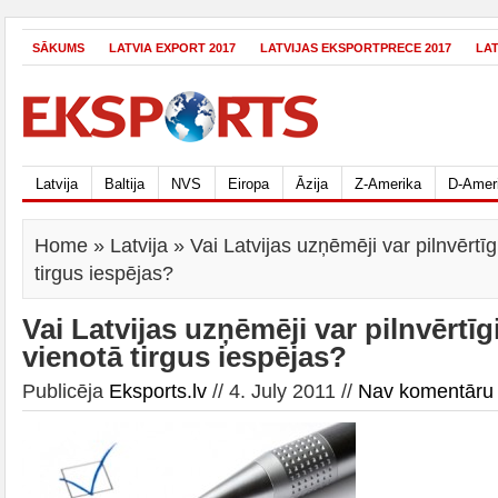
SĀKUMS
LATVIA EXPORT 2017
LATVIJAS EKSPORTPRECE 2017
LA
Latvija
Baltija
NVS
Eiropa
Āzija
Z-Amerika
D-Amer
Home
»
Latvija
» Vai Latvijas uzņēmēji var pilnvērtī
tirgus iespējas?
Vai Latvijas uzņēmēji var pilnvērtī
vienotā tirgus iespējas?
Publicēja
Eksports.lv
// 4. July 2011 //
Nav komentāru