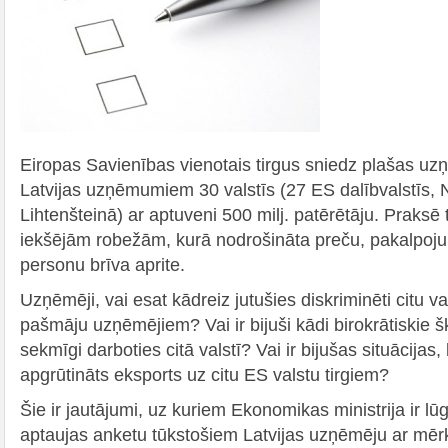
Eiropas Savienības vienotais tirgus sniedz plašas uz
Latvijas uzņēmumiem 30 valstīs (27 ES dalībvalstīs, N
Lihtenšteinā) ar aptuveni 500 milj. patērētāju. Praksē 
iekšējām robežām, kurā nodrošināta preču, pakalpoju
personu brīva aprite.
Uzņēmēji, vai esat kādreiz jutušies diskriminēti citu val
pašmāju uzņēmējiem? Vai ir bijuši kādi birokrātiskie šķ
sekmīgi darboties citā valstī? Vai ir bijušas situācijas
apgrūtināts eksports uz citu ES valstu tirgiem?
Šie ir jautājumi, uz kuriem Ekonomikas ministrija ir lūg
aptaujas anketu tūkstošiem Latvijas uzņēmēju ar mērķ