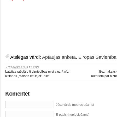
Atslēgas vārdi:
Aptaujas anketa
,
Eiropas Savienība
« IEPRIEKŠĒJAIS RAKSTS
Latvijas ražotāju tirdzniecības misija uz Parīzi,
Bezmaksas d
izstādes „Maison et Objet” laikā
autoriem par bizn
Komentēt
Jūsu vārds (nepieciešams)
E-pasts (nepieciešams)