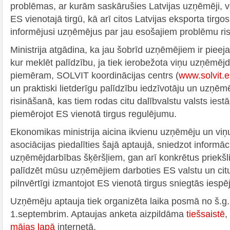
problēmas, ar kurām saskārušies Latvijas uzņēmēji, 
ES vienotajā tirgū, kā arī citos Latvijas eksporta tirgos
informējusi uzņēmējus par jau esošajiem problēmu ri
Ministrija atgādina, ka jau šobrīd uzņēmējiem ir pieeja
kur meklēt palīdzību, ja tiek ierobežota viņu uzņēmējd
piemēram, SOLVIT koordinācijas centrs (
www.solvit.
un praktiski lietderīgu palīdzību iedzīvotāju un uzņē
risināšanā, kas tiem rodas citu dalībvalstu valsts iest
piemērojot ES vienotā tirgus regulējumu.
Ekonomikas ministrija aicina ikvienu uzņēmēju un vi
asociācijas piedalīties šajā aptaujā, sniedzot informāc
uzņēmējdarbības šķēršļiem, gan arī konkrētus priekšl
palīdzēt mūsu uzņēmējiem darboties ES valstu un citu 
pilnvērtīgi izmantojot ES vienotā tirgus sniegtās iespē
Uzņēmēju aptauja tiek organizēta laika posmā no š.g. 1
1.septembrim. Aptaujas anketa aizpildāma
tiešsaistē
,
mājas lapā
internetā.