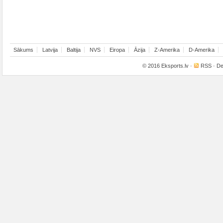
Sākums
Latvija
Baltija
NVS
Eiropa
Āzija
Z-Amerika
D-Amerika
© 2016
Eksports.lv
·
RSS
· De