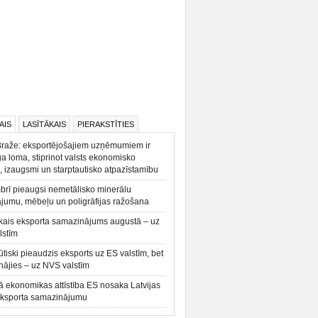
AIS
LASĪTĀKAIS
PIERAKSTĪTIES
Braže: eksportējošajiem uzņēmumiem ir
a loma, stiprinot valsts ekonomisko
, izaugsmi un starptautisko atpazīstamību
rī pieaugsi nemetālisko minerālu
ājumu, mēbeļu un poligrāfijas ražošana
kais eksporta samazinājums augustā – uz
lstīm
būtiski pieaudzis eksports uz ES valstīm, bet
ājies – uz NVS valstīm
ā ekonomikas attīstība ES nosaka Latvijas
eksporta samazinājumu