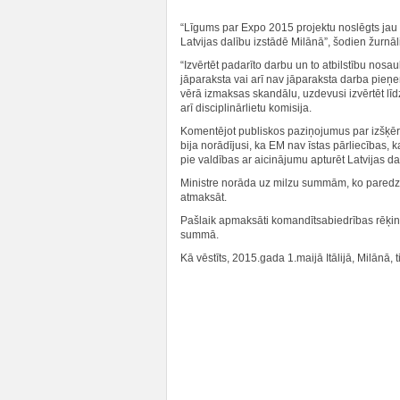
“Līgums par Expo 2015 projektu noslēgts jau 
Latvijas dalību izstādē Milānā”, šodien žurn
“Izvērtēt padarīto darbu un to atbilstību nos
jāparaksta vai arī nav jāparaksta darba pie
vērā izmaksas skandālu, uzdevusi izvērtēt lī
arī disciplinārlietu komisija.
Komentējot publiskos paziņojumus par izšķērdīb
bija norādījusi, ka EM nav īstas pārliecības, k
pie valdības ar aicinājumu apturēt Latvijas da
Ministre norāda uz milzu summām, ko paredz 
atmaksāt.
Pašlaik apmaksāti komandītsabiedrības rēķini 
summā.
Kā vēstīts, 2015.gada 1.maijā Itālijā, Milānā, 