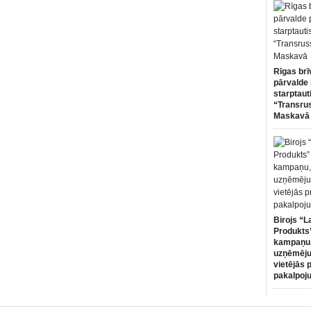
Rīgas brī
pārvalde 
starptaut
“Transru
Maskavā
Birojs “L
Produkts”
kampaņu,
uzņēmēju
vietējās 
pakalpoj