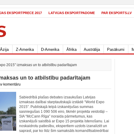
IJAS EKSPORTPRECE 2017
LATVIJAS EKSPORTPADOME
PAR EKSPORTS.LV
Āzija
Z-Amerika
D-Amerika
Āfrika
Austrālija
Pasākumi
M
xpo 2015″ izmaksas un to atbilstību padarītajam
maksas un to atbilstību padarītajam
v komentāru
Sabiedrībā plašas debates izsaukušas Latvijas
izmaksas dalībai starptautiskajā izstādē “World Expo
2015″. Publiskajā telpā izskanējušas summas
sasniegušas 1 090 506 eiro, tikmēr projekta veidotāji –
SIA “McCann Rīga” noraida pārmetumus, kas
izskanējuši saistībā ar Expo 15 projekta īstenošanu. Lai
noskaidrotu patiesību, ekspertiem uzdots izanalizēt un
saprast, par ko līdz šim samaksāts komandītsabiedrībai