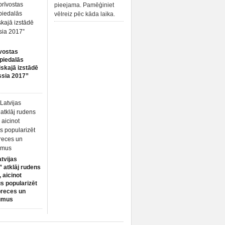
pieejama. Pamēģiniet
vēlreiz pēc kāda laika.
vostas
piedalās
iskajā izstādē
ssia 2017”
atvijas
 atklāj rudens
 aicinot
s popularizēt
preces un
umus