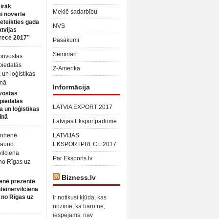
irāk
Meklē sadarbību
 novērtē
ieteikties gada
NVS
atvijas
rece 2017”
Pasākumi
Semināri
Z-Amerika
Informācija
vostas
piedalās
LATVIA EXPORT 2017
a un loģistikas
īnā
Latvijas Eksportpadome
LATVIJAS
EKSPORTPRECE 2017
Par Eksports.lv
Bizness.lv
enē prezentē
teinervilciena
 no Rīgas uz
Ir notikusi kļūda, kas
nozīmē, ka barotne,
iespējams, nav