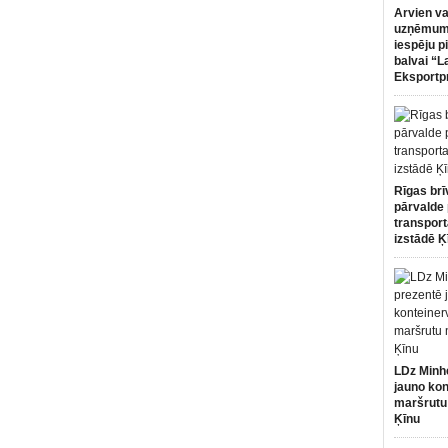
Arvien va
uzņēmumi
iespēju p
balvai “L
Eksportp
Rīgas brī
pārvalde 
transport
izstādē Ķ
LDz Minh
jauno kon
maršrutu
Ķīnu