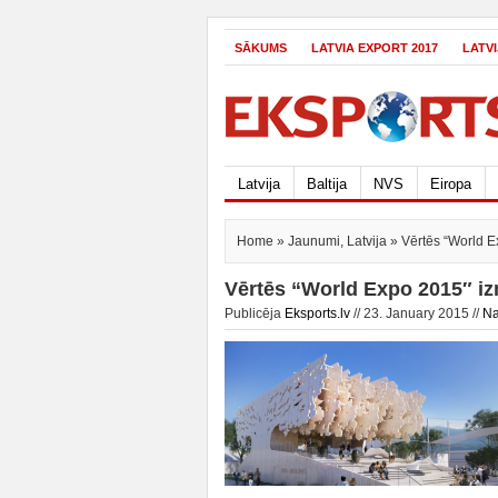
SĀKUMS
LATVIA EXPORT 2017
LATV
Latvija
Baltija
NVS
Eiropa
Home
»
Jaunumi
,
Latvija
» Vērtēs “World E
Vērtēs “World Expo 2015″ iz
Publicēja
Eksports.lv
// 23. January 2015 //
Na