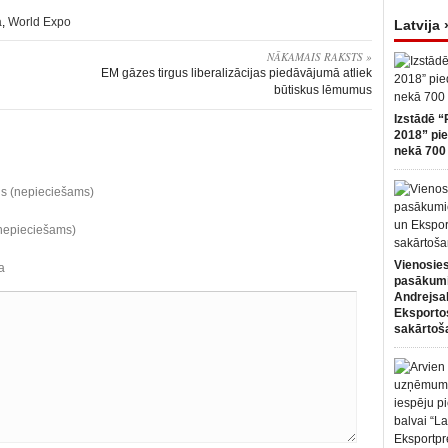
a
,
World Expo
Latvija 
NĀKAMAIS RAKSTS »
EM gāzes tirgus liberalizācijas piedāvājumā atliek
būtiskus lēmumus
Izstādē “
2018” pie
nekā 700 
ds (nepieciešams)
(nepieciešams)
Vienosies
a
pasākum
Andrejsa
Eksportos
sakārtoš