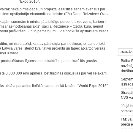
“Expo 2015″.
vairāk nekā pirms gada un projektā iesaistītie saņem avansus par
ālistiem apstiprināja ekonomikas ministre (EM) Dana Reizniece-Ozola.
auktajām summām ir ministrijā atbildīgo personu uzdevums, kuriem ir
ņemšanas-nodošanas akts”, sacīja Reizniece – Ozola, kura, ņemot
dzekļu piešķiršanu un to pamatojumu. Pie notikušā apstākļiem strādā
u, ministre atzīst, ka nav pārsteigta par notikušo, jo jau iepriekš
a Latvija varēs īstenot kvalitatīvu projektu un tāpēc atkārtoti vērsās
JAUNĀK
lību izstādē.
producēšanas līgums un neskaidrību par to, kurš tās grasās
Baiba 
nozīmīg
drošību
teju 800 000 eiro apmērā, bet turpinās diskusijas par vēl lielākām
Septemb
izstrād
tiks atklāta pasaules lielākā starptautiskā izstāde “World Expo 2015”.
Straujā
NVS va
Jūlijā 
samazin
FM: vāj
preču 