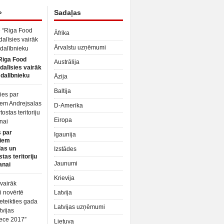
»
Sadaļas
Āfrika
Ārvalstu uzņēmumi
Riga Food
Austrālija
dalīsies vairāk
dalībnieku
Āzija
Baltija
D-Amerika
Eiropa
 par
Igaunija
iem
las un
Izstādes
tas teritoriju
Jaunumi
anai
Krievija
Latvija
Latvijas uzņēmumi
Lietuva