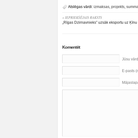
Atslēgas vārdi:
izmaksas
,
projekts
,
summ
« IEPRIEKŠĒJAIS RAKSTS
„Rīgas Dzirnavnieks” uzsāk eksportu uz Ķīnu
Komentēt
Jūsu vār
E-pasts 
Mājaslap