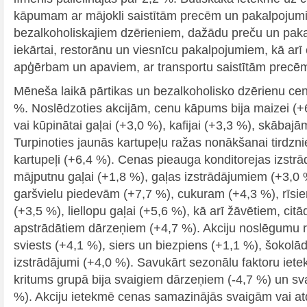
kāpumam ar mājokli saistītām precēm un pakalpojumi
bezalkoholiskajiem dzērieniem, dažādu preču un pak
iekārtai, restorānu un viesnīcu pakalpojumiem, kā ar
apģērbam un apaviem, ar transportu saistītām precē
Mēneša laikā pārtikas un bezalkoholisko dzērienu cena
%. Noslēdzoties akcijām, cenu kāpums bija maizei (+6,
vai kūpinātai gaļai (+3,0 %), kafijai (+3,3 %), skāba
Turpinoties jaunās kartupeļu ražas nonākšanai tirdzni
kartupeļi (+6,4 %). Cenas pieauga konditorejas izstr
mājputnu gaļai (+1,8 %), gaļas izstrādājumiem (+3,0
garšvielu piedevām (+7,7 %), cukuram (+4,3 %), rīsie
(+3,5 %), liellopu gaļai (+5,6 %), kā arī žāvētiem, cit
apstrādātiem dārzeņiem (+4,7 %). Akciju noslēgumu r
sviests (+4,1 %), siers un biezpiens (+1,1 %), šokol
izstrādājumi (+4,0 %). Savukārt sezonālu faktoru iet
kritums grupā bija svaigiem dārzeņiem (-4,7 %) un sv
%). Akciju ietekmē cenas samazinājās svaigām vai at