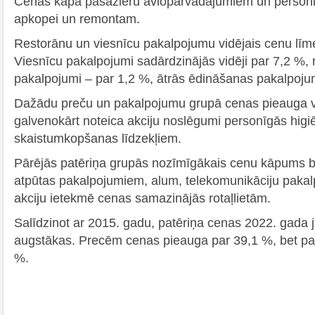
Cenas kāpa pasažieru aviopārvadājumiem un personis
apkopei un remontam.
Restorānu un viesnīcu pakalpojumu vidējais cenu līm
Viesnīcu pakalpojumi sadārdzinājās vidēji par 7,2 %, 
pakalpojumi – par 1,2 %, ātrās ēdināšanas pakalpojum
Dažādu preču un pakalpojumu grupā cenas pieauga vi
galvenokārt noteica akciju noslēgumi personīgās hig
skaistumkopšanas līdzekļiem.
Pārējās patēriņa grupās nozīmīgākais cenu kāpums b
atpūtas pakalpojumiem, alum, telekomunikāciju paka
akciju ietekmē cenas samazinājās rotaļlietām.
Salīdzinot ar 2015. gadu, patēriņa cenas 2022. gada jū
augstākas. Precēm cenas pieauga par 39,1 %, bet pa
%.