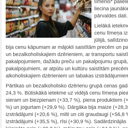
līmenis* paliel
liecina jaunāki
pārvaldes dati.
Lielākā ietekm
cenu līmeņa i
jūlijā, salīdzin
bija cenu kāpumam ar mājokli saistītām precēm un pa
un bezalkoholiskajiem dzērieniem, ar transportu sais
pakalpojumiem, dažādu preču un pakalpojumu grupā, 
pakalpojumiem, ar atpūtu un kultūru saistītām precē
alkoholiskajiem dzērieniem un tabakas izstrādājumiem
Pārtikas un bezalkoholisko dzērienu grupā cenas gada 
24,3 %. Būtiskākā ietekme uz vidējā cenu līmeņa pie
sieram un biezpienam (+33,7 %), piena produktiem (
%) un jogurtam (+29,9 %). Dārgāka bija maize (+28,3
izstrādājumi (+20,6 %), milti un citi graudaugi (+56,
izstrādājumi (+35,5 %), rīsi (+30,9 %). Sadārdzinājās 