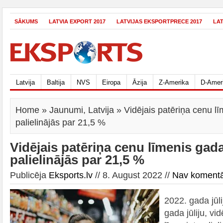
SĀKUMS
LATVIA EXPORT 2017
LATVIJAS EKSPORTPRECE 2017
LA
Latvija
Baltija
NVS
Eiropa
Āzija
Z-Amerika
D-Amer
Home
»
Jaunumi
,
Latvija
» Vidējais patēriņa cenu lī
palielinājās par 21,5 %
Vidējais patēriņa cenu līmenis gada
palielinājās par 21,5 %
Publicēja
Eksports.lv
// 8. August 2022 //
Nav koment
2022. gada jūli
gada jūliju, vi