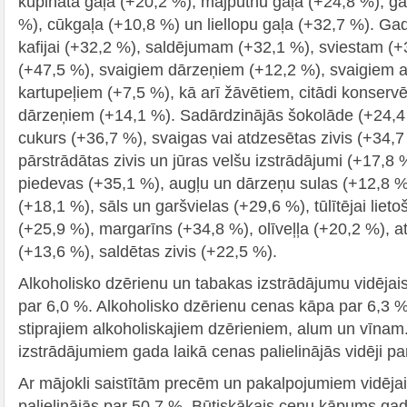
kūpināta gaļa (+20,2 %), mājputnu gaļa (+24,8 %), ga
%), cūkgaļa (+10,8 %) un liellopu gaļa (+32,7 %). Ga
kafijai (+32,2 %), saldējumam (+32,1 %), sviestam (+3
(+47,5 %), svaigiem dārzeņiem (+12,2 %), svaigiem 
kartupeļiem (+7,5 %), kā arī žāvētiem, citādi konserv
dārzeņiem (+14,1 %). Sadārdzinājās šokolāde (+24,4 
cukurs (+36,7 %), svaigas vai atdzesētas zivis (+34,7
pārstrādātas zivis un jūras velšu izstrādājumi (+17,8
piedevas (+35,1 %), augļu un dārzeņu sulas (+12,8 %
(+18,1 %), sāls un garšvielas (+29,6 %), tūlītējai lieto
(+25,9 %), margarīns (+34,8 %), olīveļļa (+20,2 %), at
(+13,6 %), saldētas zivis (+22,5 %).
Alkoholisko dzērienu un tabakas izstrādājumu vidējai
par 6,0 %. Alkoholisko dzērienu cenas kāpa par 6,3 %
stiprajiem alkoholiskajiem dzērieniem, alum un vīnam
izstrādājumiem gada laikā cenas palielinājās vidēji pa
Ar mājokli saistītām precēm un pakalpojumiem vidējai
palielinājās par 50,7 %. Būtiskākais cenu kāpums gad