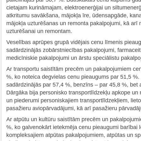
cietajam kurināmajam, elektroenerģijai un siltumenerģ
atkritumu savākšana, mājokļa īre, ūdensapgāde, kanal
mājokļa uzturēšanas un remonta pakalpojumi, kā arī m
uzturēšanai un remontam.
Veselības aprūpes grupā vidējais cenu līmenis pieaug
sadārdzinājās zobārstniecības pakalpojumi, farmaceiti
medicīniskie pakalpojumi un ārstu speciālistu pakalpo
Ar transportu saistītām precēm un pakalpojumiem cena
%, ko noteica degvielas cenu pieaugums par 51,5 %. 
sadārdzinājās par 57,4 %, benzīns – par 45,8 %, bet 
Dārgāka bija personisko transportlīdzekļu apkope un 
un piederumi personiskajiem transportlīdzekļiem, liet
pasažieru aviopārvadājumi, kā arī pasažieru pārvadā
Ar atpūtu un kultūru saistītām precēm un pakalpojum
%, ko galvenokārt ietekmēja cenu pieaugumi barībai 
kompleksajiem atpūtas pakalpojumiem, atpūtas un sp