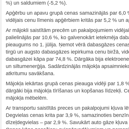
%) un saldumiem (-5,2 %).
Apģērbu un apavu grupā cenas samazinājās par 6,0 %
vidējais cenu līmenis apģērbiem kritās par 5,2 % un 
Ar mājokli saistītām precēm un pakalpojumiem vidējai
palielinājās par 10,6 %, ko galvenokārt ietekmēja dab
pieaugums no 1. jūlija. Ņemot vērā dabasgāzes cen
tirgū un augsto dabasgāzes iepirkuma cenu biržā, vid
dabasgāzei kāpa par 74,8 %. Dārgāka bija elektroener
un siltumenerģija. Sadārdzinājās mājokļa apsaimniek
atkritumu savākšana.
Mājokļa iekārtas grupā cenas pieauga vidēji par 1,8 
dārgāki bija mājokļa tīrīšanas un kopšanas līdzekļi. 
mājokļa mēbelēm.
Ar transportu saistītās preces un pakalpojumi kļuva lē
Degvielas cenas krita par 3,9 %, samazinoties benzī
dīzeļdegvielas – par 2,9 %. Savukārt auto gāze kļuva