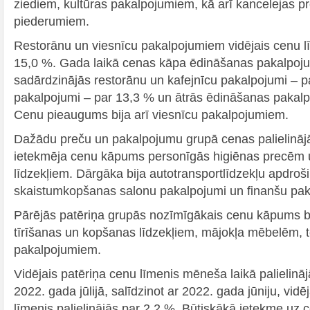
ziediem, kultūras pakalpojumiem, kā arī kancelejas
piederumiem.
Restorānu un viesnīcu pakalpojumiem vidējais cenu lī
15,0 %. Gada laikā cenas kāpa ēdināšanas pakalpojum
sadārdzinājās restorānu un kafejnīcu pakalpojumi – p
pakalpojumi – par 13,3 % un ātrās ēdināšanas pakalp
Cenu pieaugums bija arī viesnīcu pakalpojumiem.
Dažādu preču un pakalpojumu grupā cenas palielināj
ietekmēja cenu kāpums personīgās higiēnas precēm
līdzekļiem. Dārgāka bija autotransportlīdzekļu apdroš
skaistumkopšanas salonu pakalpojumi un finanšu pak
Pārējās patēriņa grupās nozīmīgākais cenu kāpums b
tīrīšanas un kopšanas līdzekļiem, mājokļa mēbelēm, 
pakalpojumiem.
Vidējais patēriņa cenu līmenis mēneša laikā palielinā
2022. gada jūlijā, salīdzinot ar 2022. gada jūniju, vidē
līmenis palielinājās par 2,2 %. Būtiskākā ietekme uz