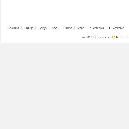
Sākums
Latvija
Baltija
NVS
Eiropa
Āzija
Z-Amerika
D-Amerika
© 2016
Eksports.lv
·
RSS
· De