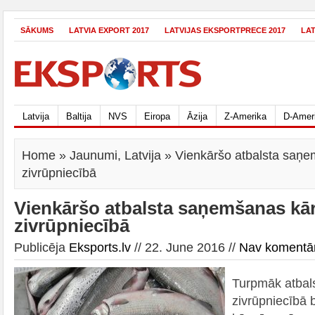
SĀKUMS
LATVIA EXPORT 2017
LATVIJAS EKSPORTPRECE 2017
LA
Latvija
Baltija
NVS
Eiropa
Āzija
Z-Amerika
D-Amer
Home
»
Jaunumi
,
Latvija
» Vienkāršo atbalsta saņe
zivrūpniecībā
Vienkāršo atbalsta saņemšanas kār
zivrūpniecībā
Publicēja
Eksports.lv
// 22. June 2016 //
Nav komentā
Turpmāk atbal
zivrūpniecībā 