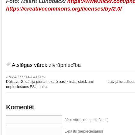
Foto: Maarit Lundbäck/
https://www.flickr.com/p
https://creativecommons.org/licenses/by/2.0/
Atslēgas vārdi:
zivrūpniecība
« IEPRIEKŠĒJAIS RAKSTS
Dūklavs: Situācija piena nozarē pasliktinās, steidzami
Latvijā ieradīsie
nepieciešams ES atbalsts
Komentēt
Jūsu vārds (nepieciešams)
E-pasts (nepieciešams)