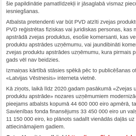
šie papildinātie pamatlīdzekļi ir jāsaglabā vismaz pie
iesniegšanas.
Atbalsta pretendenti var būt PVD atzīti zvejas produ
PVD reģistrētas fiziskas vai juridiskas personas, kas
apstrādā zvejas produktus, esošie komersanti, kas ve
produktu apstrādes uzņēmumu, vai jaundibināti komer
zvejas produktu apstrādes uzņēmumu, kura pirmais pā
gads vēl nav beidzies.
Izmaiņas kārtībā stāsies spēkā pēc to publicēšanas o
«Latvijas Vēstnesis» interneta vietnē.
Kā ziņots, laikā līdz 2020.gadam pasākumā «Zvejas 
produktu apstrāde» nozares uzņēmumiem modernizāci
pieejams atbalsts kopumā 44 600 000 eiro apmērā, ta
Savienības fonda finansējums 33 450 000 eiro un val
11 150 000 eiro, ko plānots sadalīt vienādās daļās uz
attiecināmajiem gadiem.