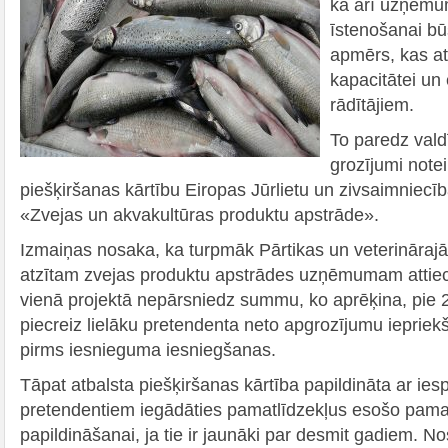
kā arī uzņēmu
īstenošanai bū
apmērs, kas at
kapacitātei u
rādītājiem.
To paredz vald
grozījumi note
piešķiršanas kārtību Eiropas Jūrlietu un zivsaimnie
«Zvejas un akvakultūras produktu apstrāde».
Izmaiņas nosaka, ka turpmāk Pārtikas un veterināraj
atzītam zvejas produktu apstrādes uzņēmumam atti
vienā projektā nepārsniedz summu, ko aprēķina, pie 2
piecreiz lielāku pretendenta neto apgrozījumu iepriek
pirms iesnieguma iesniegšanas.
Tāpat atbalsta piešķiršanas kārtība papildināta ar ies
pretendentiem iegādāties pamatlīdzekļus esošo pama
papildināšanai, ja tie ir jaunāki par desmit gadiem. N