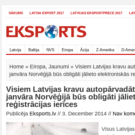
SĀKUMS
LATVIA EXPORT 2017
LATVIJAS EKSPORTPRECE 2017
LA
Latvija
Baltija
NVS
Eiropa
Āzija
Z-Amerika
D-Amer
Home
»
Eiropa
,
Jaunumi
» Visiem Latvijas kravu au
janvāra Norvēģijā būs obligāti jālieto elektroniskās re
Visiem Latvijas kravu autopārvadāt
janvāra Norvēģijā būs obligāti jālie
reģistrācijas ierīces
Publicēja
Eksports.lv
// 3. December 2014 //
Nav kom
Visus Latvijas