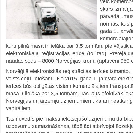
veic komercp
skars izmaiņa
pārvadājumus 
normās, kas p
gada 1. janvā
komerciālajie
kuru pilnā masa ir lielāka par 3,5 tonnām, pie vējstikla
elektroniskajai reģistrācijas ierīcei (toll tag). Pretējā
naudas sods – 8000 Norvēģijas kronu (aptuveni 950 e
Norvēģijā elektroniskās reģistrācijas ierīces izmanto,
valsts ceļu lietošanu. No 2015. gada 1. janvāra elektr
ierīces būs obligātas visiem komerciālajiem transportl
masa ir lielāka par 3,5 tonnām. Tas ļaus efektīvāk ie
Norvēģijas un ārzemju uzņēmumiem, kā arī neatkarī
vadītājiem.
Tas novedīs pie maksu iekasējošo uzņēmumu darbība
uzdevumu samazināšanas, tādējādi atbrīvojot līdzekļu