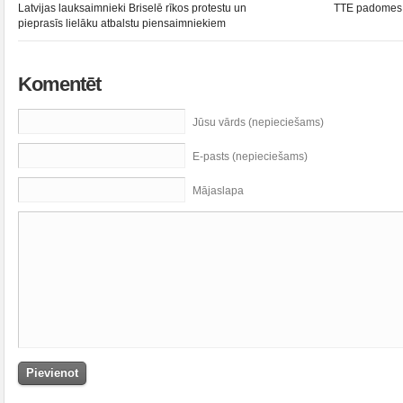
Latvijas lauksaimnieki Briselē rīkos protestu un
TTE padomes s
pieprasīs lielāku atbalstu piensaimniekiem
Komentēt
Jūsu vārds (nepieciešams)
E-pasts (nepieciešams)
Mājaslapa