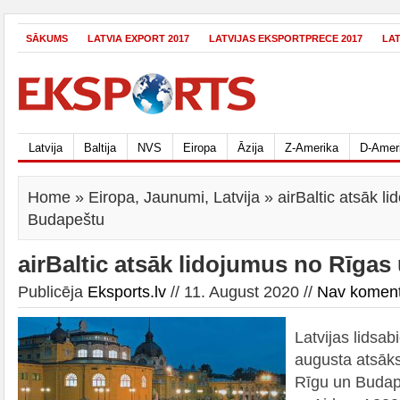
SĀKUMS
LATVIA EXPORT 2017
LATVIJAS EKSPORTPRECE 2017
LA
Latvija
Baltija
NVS
Eiropa
Āzija
Z-Amerika
D-Amer
Home
»
Eiropa
,
Jaunumi
,
Latvija
» airBaltic atsāk l
Budapeštu
airBaltic atsāk lidojumus no Rīga
Publicēja
Eksports.lv
// 11. August 2020 //
Nav komen
Latvijas lidsab
augusta atsāks
Rīgu un Budape