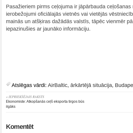
Pasažieriem pirms ceļojuma ir jāpārbauda ceļošanas 
ierobežojumi oficiālajās vietnēs vai vietējās vēstniecī
mainās un atšķiras dažādās valstīs, tāpēc vienmēr pārl
iepazinušies ar jaunāko informāciju.
Atslēgas vārdi:
AirBaltic
,
ārkārtējā situācija
,
Budape
« IEPRIEKŠĒJAIS RAKSTS
Ekonomiste: Atkopšanās ceļš eksporta tirgos būs
ilgāks
Komentēt