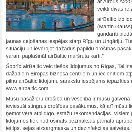
ar Airbus A220
veikti divas re
airBaltic izpil
(Martin Gauss
gandarīti pied
jaunas ceļošanas iespējas starp Rīgu un Ungāriju. Tur
situāciju un ievērojot dažādus papildu drošības pas
varam paplašināt airBaltic maršruta karti.”
Šobrīd airBaltic veic tiešos lidojumus no Rīgas, Tallin
dažādiem Eiropas biznesa centriem un iecienītiem at
pilnu airBaltic lidojumu sarakstu iespējams iepazīti
www.airbaltic.com.
Mūsu pasažieru drošība un veselība ir mūsu galvenā 
ieviesuši stingrus drošības pasākumus, kā arī mūsu 
ņemot vērā atbildīgo iestāžu rekomendācijas. Visiem 
lidojumos tiek nodrošināts bezmaksas pamata aprūpe
ietilpst sejas aizsargmaska un dezinfekcijas salvetes.