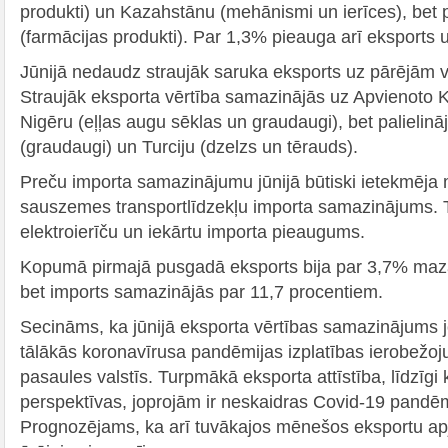
produkti) un Kazahstānu (mehānismi un ierīces), bet
(farmācijas produkti). Par 1,3% pieauga arī eksports u
Jūnijā nedaudz straujāk saruka eksports uz pārējām v
Straujāk eksporta vērtība samazinājās uz Apvienoto Ka
Nigēru (eļļas augu sēklas un graudaugi), bet palielinā
(graudaugi) un Turciju (dzelzs un tērauds).
Preču importa samazinājumu jūnijā būtiski ietekmēja 
sauszemes transportlīdzekļu importa samazinājums.
elektroierīču un iekārtu importa pieaugums.
Kopumā pirmajā pusgadā eksports bija par 3,7% maz
bet imports samazinājās par 11,7 procentiem.
Secināms, ka jūnijā eksporta vērtības samazinājums jo
tālākās koronavīrusa pandēmijas izplatības ierobež
pasaules valstīs. Turpmākā eksporta attīstība, līdzīg
perspektīvas, joprojām ir neskaidras Covid-19 pandēm
Prognozējams, ka arī tuvākajos mēnešos eksportu ap