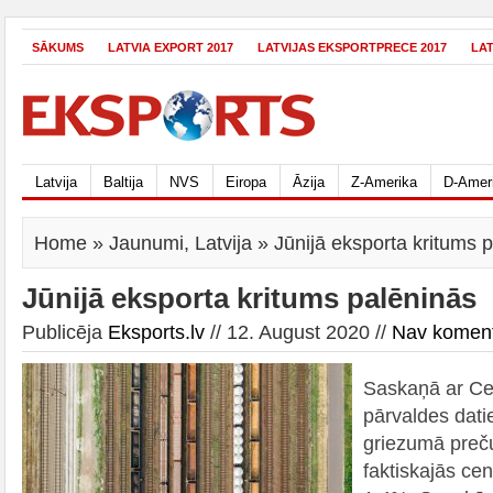
SĀKUMS
LATVIA EXPORT 2017
LATVIJAS EKSPORTPRECE 2017
LA
Latvija
Baltija
NVS
Eiropa
Āzija
Z-Amerika
D-Amer
Home
»
Jaunumi
,
Latvija
» Jūnijā eksporta kritums 
Jūnijā eksporta kritums palēninās
Publicēja
Eksports.lv
// 12. August 2020 //
Nav komen
Saskaņā ar Cen
pārvaldes dati
griezumā preču
faktiskajās ce