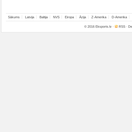
Sākums
Latvija
Baltija
NVS
Eiropa
Āzija
Z-Amerika
D-Amerika
© 2016
Eksports.lv
·
RSS
· De