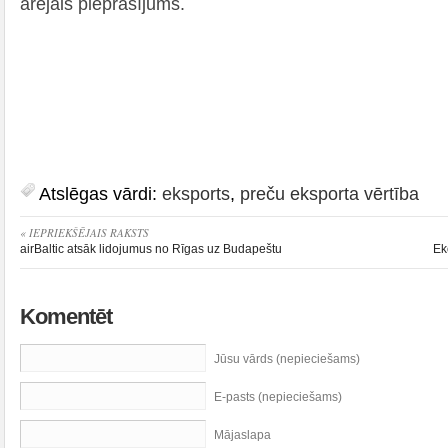
ārējais pieprasījums.
Atslēgas vārdi:
eksports
,
preču eksporta vērtība
« IEPRIEKŠĒJAIS RAKSTS
airBaltic atsāk lidojumus no Rīgas uz Budapeštu
Ek
Komentēt
Jūsu vārds (nepieciešams)
E-pasts (nepieciešams)
Mājaslapa