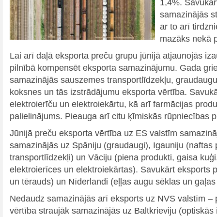
1,4%. Savukārt
samazinājās st
ar to arī tirdzn
mazāks nekā p
Lai arī daļā eksporta preču grupu jūnijā atjaunojās i
pilnībā kompensēt eksporta samazinājumu. Gada grie
samazinājās sauszemes transportlīdzekļu, graudaugu 
koksnes un tās izstrādājumu eksporta vērtība. Savukā
elektroierīču un elektroiekārtu, kā arī farmācijas prod
palielinājums. Pieauga arī citu ķīmiskās rūpniecības 
Jūnijā preču eksporta vērtība uz ES valstīm samazin
samazinājās uz Spāniju (graudaugi), Igauniju (naftas 
transportlīdzekļi) un Vāciju (piena produkti, gaisa kuģi
elektroierīces un elektroiekārtas). Savukārt eksports 
un tērauds) un Nīderlandi (eļļas augu sēklas un gaļas 
Nedaudz samazinājās arī eksports uz NVS valstīm – 
vērtība straujāk samazinājās uz Baltkrieviju (optiskās 