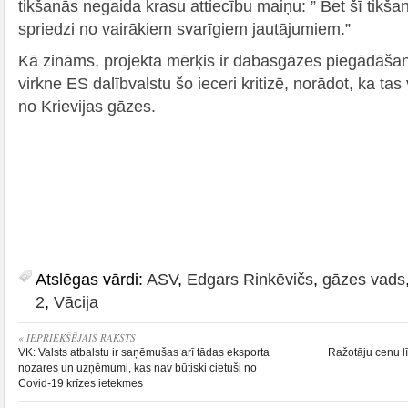
tikšanās negaida krasu attiecību maiņu: ” Bet šī tikš
spriedzi no vairākiem svarīgiem jautājumiem.”
Kā zināms, projekta mērķis ir dabasgāzes piegādāšana
virkne ES dalībvalstu šo ieceri kritizē, norādot, ka tas
no Krievijas gāzes.
Atslēgas vārdi:
ASV
,
Edgars Rinkēvičs
,
gāzes vads
2
,
Vācija
« IEPRIEKŠĒJAIS RAKSTS
VK: Valsts atbalstu ir saņēmušas arī tādas eksporta
Ražotāju cenu lī
nozares un uzņēmumi, kas nav būtiski cietuši no
Covid-19 krīzes ietekmes