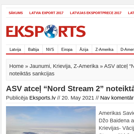
SĀKUMS
LATVIA EXPORT 2017
LATVIJAS EKSPORTPRECE 2017
LA
Latvija
Baltija
NVS
Eiropa
Āzija
Z-Amerika
D-Amer
Home
»
Jaunumi
,
Krievija
,
Z-Amerika
» ASV atceļ “
noteiktās sankcijas
ASV atceļ “Nord Stream 2” noteikt
Publicēja
Eksports.lv
// 20. May 2021 //
Nav komentār
Amerikas Savie
Džo Baidena ad
Krievijas- Vāc