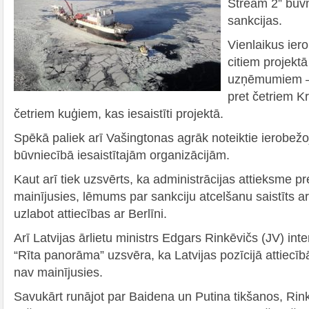
Stream 2” būv
sankcijas.
Vienlaikus ier
citiem projektā
uzņēmumiem – 
pret četriem 
četriem kuģiem, kas iesaistīti projektā.
Spēkā paliek arī Vašingtonas agrāk noteiktie ierobež
būvniecībā iesaistītajām organizācijām.
Kaut arī tiek uzsvērts, ka administrācijas attieksme 
mainījusies, lēmums par sankciju atcelšanu saistīts a
uzlabot attiecības ar Berlīni.
Arī Latvijas ārlietu ministrs Edgars Rinkēvičs (JV) int
“Rīta panorāma” uzsvēra, ka Latvijas pozīcijā attiecī
nav mainījusies.
Savukārt runājot par Baidena un Putina tikšanos, Rink