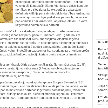
eksportētāju darbības apjoma saglabāšanu, bet pat
veicinājuši tā paplašināšanu. Vienlaikus Valsts kontrole
nonākusi pie slēdziena, ka eksportētāju atbalstam
definētais kritērijs par saimnieciskās darbības ieņēmumu
samazinājumu nav bijis pietiekami pamatots, lai varētu
pārliecināties par krīzes seku objektīvo ietekmi uz katra
uzņēmuma saimniecisko darbību.
lstu Covid-19 krīzes skartajiem eksportētājiem darba samaksas
iesniegšanas līdz pat šī gada 31. martam. 2020. gadā no šim
portētājiem tika izmaksāti 60 % finansējuma. Atbalstu saņēma
JAUNĀK
ecina, ka krīzes skarto preču un pakalpojumu eksportētāju atbalsts ir
orta apjoms aizvadītajā gadā ir samazinājies, gan tādām, kurām
Baiba 
ņēmuši vairumtirgotāji un sauszemes transporta nozare, kuriem preču
nozīmīg
 audzis, kā arī mēbeļu ražotāji, kuriem preču eksporta izmaiņas
drošību
Septemb
balsta apmēra piešķirts gatavo metālizstrādājumu ražošanas (11 %),
korķa izstrādājumu ražošanas (7 %), automobiļu, piekabju un
izstrād
auruļvadu transporta (6 %), automobiļu un motociklu
Straujā
 remonta (6 %) nozarēm.
NVS va
 to preču un pakalpojumu eksporta apjoms Eiropas Savienībā (ES),
Jūlijā 
vienu miljonu eiro. Valsts kontroles veiktā pārbaude liecina, ka šis
tērijs par saimnieciskās darbības ieņēmumu samazinājumu, revidentu
samazin
tots. Kritērijs nosaka, ka, piešķirot atbalstu, ieņēmumu kritumam
FM: vāj
mā no 2020. gada aprīļa līdz augustam, salīdzinot ar 2019. gada
preču 