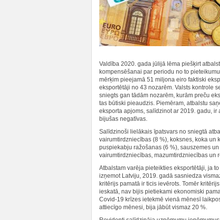
Valdība 2020. gada jūlijā lēma piešķirt atba
kompensēšanai par periodu no to pieteikumu 
mērķim pieejamā 51 miljona eiro faktiski eks
eksportētāji no 43 nozarēm. Valsts kontrole s
sniegts gan tādām nozarēm, kurām preču eksp
tas būtiski pieaudzis. Piemēram, atbalstu sa
eksporta apjoms, salīdzinot ar 2019. gadu, ir
bijušas negatīvas.
Salīdzinoši lielākais īpatsvars no sniegtā at
vairumtirdzniecības (8 %), koksnes, koka un 
puspiekabju ražošanas (6 %), sauszemes un c
vairumtirdzniecības, mazumtirdzniecības un
Atbalstam varēja pieteikties eksportētāji, ja
izņemot Latviju, 2019. gadā sasniedza vismaz 
kritērijs pamatā ir ticis ievērots. Tomēr kri
ieskatā, nav bijis pietiekami ekonomiski pama
Covid-19 krīzes ietekmē vienā mēnesī laikpos
attiecīgo mēnesi, bija jābūt vismaz 20 %.