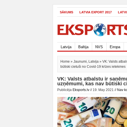
SĀKUMS
LATVIA EXPORT 2017
LATV
Latvija
Baltija
NVS
Eiropa
Home
»
Jaunumi
,
Latvija
» VK: Valsts atba
būtiski cietuši no Covid-19 krīzes ietekmes
VK: Valsts atbalstu ir saņēm
uzņēmumi, kas nav būtiski c
Publicēja
Eksports.lv
// 19. May 2021 //
Nav k