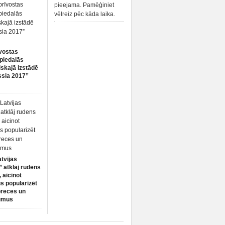
pieejama. Pamēģiniet
vēlreiz pēc kāda laika.
vostas
piedalās
iskajā izstādē
ssia 2017”
atvijas
 atklāj rudens
 aicinot
s popularizēt
preces un
umus