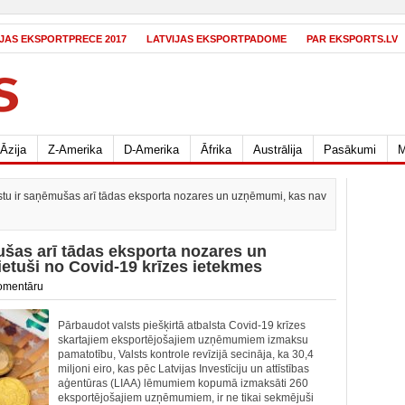
IJAS EKSPORTPRECE 2017
LATVIJAS EKSPORTPADOME
PAR EKSPORTS.LV
Āzija
Z-Amerika
D-Amerika
Āfrika
Austrālija
Pasākumi
M
lstu ir saņēmušas arī tādas eksporta nozares un uzņēmumi, kas nav
ušas arī tādas eksporta nozares un
ietuši no Covid-19 krīzes ietekmes
omentāru
Pārbaudot valsts piešķirtā atbalsta Covid-19 krīzes
skartajiem eksportējošajiem uzņēmumiem izmaksu
pamatotību, Valsts kontrole revīzijā secināja, ka 30,4
miljoni eiro, kas pēc Latvijas Investīciju un attīstības
aģentūras (LIAA) lēmumiem kopumā izmaksāti 260
eksportējošajiem uzņēmumiem, ir ne tikai sekmējuši