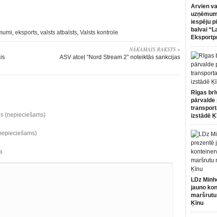
Arvien va
uzņēmumi
iespēju p
balvai “L
mumi
,
eksports
,
valsts atbalsts
,
Valsts kontrole
Eksportp
NĀKAMAIS RAKSTS »
is
ASV atceļ “Nord Stream 2” noteiktās sankcijas
Rīgas brī
pārvalde 
transport
ds (nepieciešams)
izstādē Ķ
(nepieciešams)
a
LDz Minh
jauno kon
maršrutu
Ķīnu