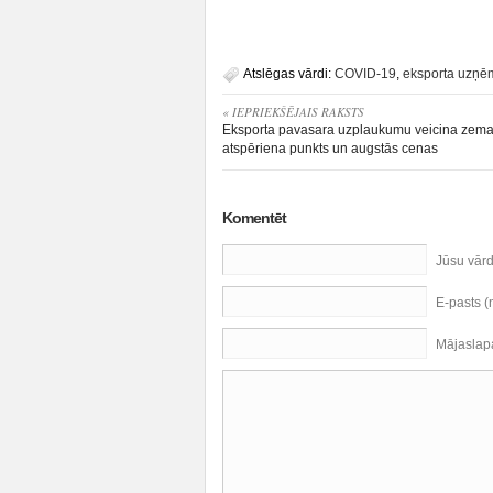
Atslēgas vārdi:
COVID-19
,
eksporta uzņē
« IEPRIEKŠĒJAIS RAKSTS
Eksporta pavasara uzplaukumu veicina zema
atspēriena punkts un augstās cenas
Komentēt
Jūsu vār
E-pasts 
Mājaslap