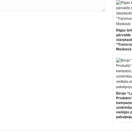
Rīgas brī
pārvalde 
starptaut
“Transru
Maskavā
Birojs “L
Produkts”
kampaņu,
uzņēmēju
vietējās 
pakalpoj