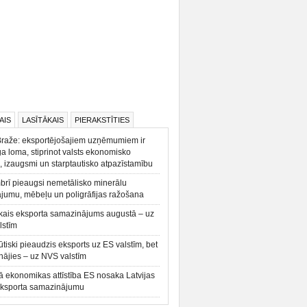
AIS
LASĪTĀKAIS
PIERAKSTĪTIES
Braže: eksportējošajiem uzņēmumiem ir
a loma, stiprinot valsts ekonomisko
, izaugsmi un starptautisko atpazīstamību
rī pieaugsi nemetālisko minerālu
ājumu, mēbeļu un poligrāfijas ražošana
kais eksporta samazinājums augustā – uz
lstīm
būtiski pieaudzis eksports uz ES valstīm, bet
ājies – uz NVS valstīm
ā ekonomikas attīstība ES nosaka Latvijas
eksporta samazinājumu