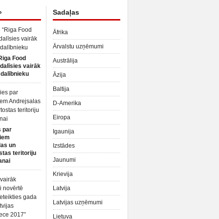
»
Sadaļas
Āfrika
Ārvalstu uzņēmumi
Riga Food
Austrālija
dalīsies vairāk
dalībnieku
Āzija
Baltija
D-Amerika
Eiropa
 par
Igaunija
iem
las un
Izstādes
tas teritoriju
Jaunumi
anai
Krievija
Latvija
Latvijas uzņēmumi
Lietuva