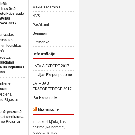
irāk
Meklē sadarbību
 novērtē
ieteikties gada
NVS
atvijas
rece 2017”
Pasākumi
Semināri
Z-Amerika
Informācija
vostas
piedalās
LATVIA EXPORT 2017
a un loģistikas
īnā
Latvijas Eksportpadome
LATVIJAS
EKSPORTPRECE 2017
Par Eksports.lv
Bizness.lv
enē prezentē
teinervilciena
 no Rīgas uz
Ir notikusi kļūda, kas
nozīmē, ka barotne,
iespējams, nav