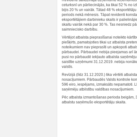
Revidenti salīdzināja uzņēmumu ieņēmumus v
ceturksnī un pārliecinājās, ka tikai 52 % no
bijis 20 % un vairāk. Tātad 48 % eksportētāju a
periods nekā mēnesis. Tāpat revidenti konstat
eksportētājiem darbinieku skaits ir palielināj
skaitu vairāk nekā par 30 %. Tas nesniedz pā
saimniecisko darbību.
Vērtējot atbalsta pieprasīšanai noteikto kārtīb
piešķirts, pamatojoties tikai uz atbalsta pre
noteikumiem nav pieprasīti un apkopoti atbal
pārbaudei. Pārbaudei nebija pieejamas arī ārē
pusi no pārbaudē iekļauto atbalsta saņēmēju a
saistītie uzņēmumi 31.12.2019. nebija nonākuši 
valstīs.
Revīzijā (līdz 31.12.2020.) tika vērtēti atbalst
nosacījumiem. Pārbaudēs Valsts kontrole kon
596 eiro, iespējams, izmaksāts nepamatoti. L
saņēmēju atbilstību valdības nosacījumiem.
Pēc atbalsta izmantošanas perioda beigām, 
atbalstu saņēmušo eksportētāju skaita.