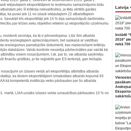
idēji 2020. gada 2. ceturksnī ar ieņēmumiem 2019. gada 2.
 izlasē iekļautajiem eksportētājiem to ieņēmumu samazinājums būtu
Latvija 
tbalstam pēc šī kritērija nekvalificētos, ja tiktu vērtēts garāks
ēja, ka pusei jeb 11 no izlasē iekļautajiem 22 atbalstītajiem
ies. Savukārt trīs eksportētāji jeb 14 % bija samazinājuši darbinieku
rliecību par krīzes seku objektīvo ietekmi uz eksportējošo uzņēmumu
Izstādē “
u, revidenti secināja, ka tā ir pilnveidojama. Līdz šim atbalsts
2018” pie
tendentu iesniegtajiem apliecinājumiem, bet saskaņā ar valdības
nekā 700 
sta iesniegumus pamatojošie dokumenti, kas nepieciešami kritēriju
jās datubāzes. Valsts kontrole nevarēja pārliecināties par vairāk kā
tbilstību visiem nosacījumiem, t.sk. par to, vai atbalsta saņēmēju
finanšu grūtībās, jo tie reģistrēti gan ES teritorijā, gan trešajās
a nosacījumi un izlases veidā arī eksportētāju atbilstība atbalsta
statēja, ka diviem eksportētājiem izmaksātais atbalsts kopumā 93
Vienosies
IAA kā kompetentā institūcija veiks pārbaudes par šo atbalsta
pasākum
Andrejsa
Eksportos
31. martā, LIAA uzsāks izlases veida uzraudzības pārbaudes 10 % no
sakārtoš