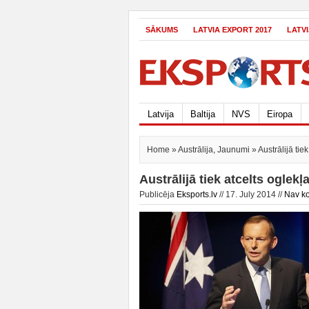
SĀKUMS
LATVIA EXPORT 2017
LATV
Latvija
Baltija
NVS
Eiropa
Home
»
Austrālija
,
Jaunumi
» Austrālijā tie
Austrālijā tiek atcelts oglekļ
Publicēja
Eksports.lv
// 17. July 2014 //
Nav k