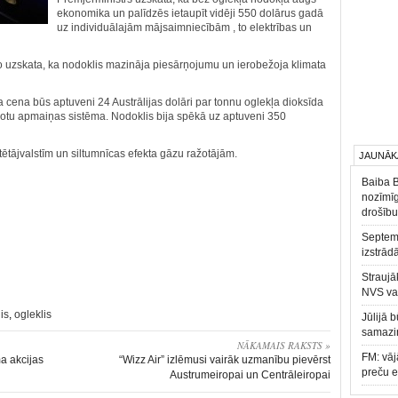
ekonomika un palīdzēs ietaupīt vidēji 550 dolārus gadā
uz individuālajām mājsaimniecībām , to elektrības un
 jo uzskata, ka nodoklis mazināja piesārņojumu un ierobežoja klimata
kļa cena būs aptuveni 24 Austrālijas dolāri par tonnu oglekļa dioksīda
votu apmaiņas sistēma. Nodoklis bija spēkā uz aptuveni 350
tētājvalstīm un siltumnīcas efekta gāzu ražotājām.
JAUNĀK
Baiba 
nozīmīg
drošību
Septemb
izstrād
Straujā
NVS va
is
,
ogleklis
Jūlijā 
samazin
NĀKAMAIS RAKSTS »
FM: vāj
a akcijas
“Wizz Air” izlēmusi vairāk uzmanību pievērst
preču 
Austrumeiropai un Centrāleiropai