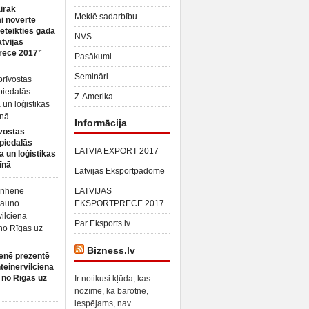
irāk
Meklē sadarbību
 novērtē
ieteikties gada
NVS
atvijas
rece 2017”
Pasākumi
Semināri
Z-Amerika
Informācija
vostas
piedalās
LATVIA EXPORT 2017
a un loģistikas
īnā
Latvijas Eksportpadome
LATVIJAS
EKSPORTPRECE 2017
Par Eksports.lv
Bizness.lv
enē prezentē
teinervilciena
 no Rīgas uz
Ir notikusi kļūda, kas
nozīmē, ka barotne,
iespējams, nav