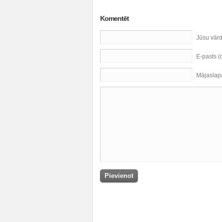
Komentēt
Jūsu vār
E-pasts 
Mājaslap