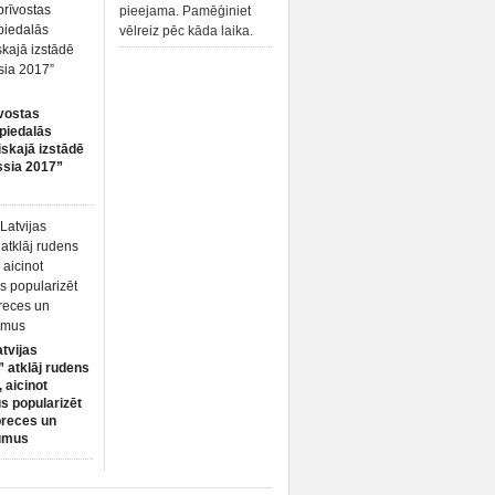
pieejama. Pamēģiniet
vēlreiz pēc kāda laika.
vostas
piedalās
iskajā izstādē
ssia 2017”
atvijas
 atklāj rudens
 aicinot
s popularizēt
preces un
umus