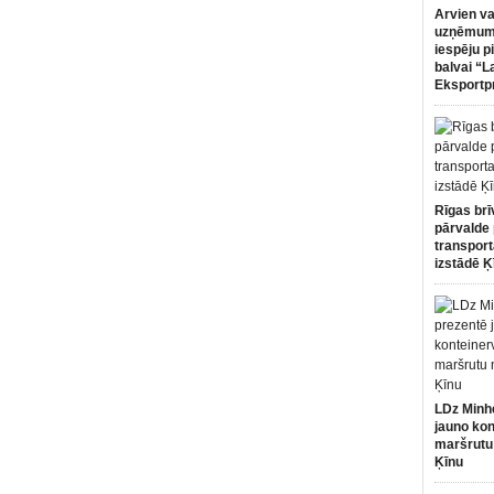
Arvien va
uzņēmumi
iespēju p
balvai “L
Eksportp
Rīgas brī
pārvalde 
transport
izstādē Ķ
LDz Minh
jauno kon
maršrutu
Ķīnu