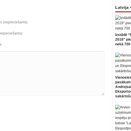
Latvija 
ds (nepieciešams)
(nepieciešams)
Izstādē “
2018” pie
nekā 700 
a
Vienosies
pasākum
Andrejsa
Eksportos
sakārtoš