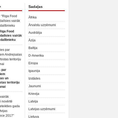
»
Sadaļas
Āfrika
Ārvalstu uzņēmumi
Riga Food
Austrālija
dalīsies vairāk
dalībnieku
Āzija
Baltija
D-Amerika
Eiropa
 par
Igaunija
iem
las un
Izstādes
tas teritoriju
Jaunumi
anai
Krievija
Latvija
Latvijas uzņēmumi
Lietuva