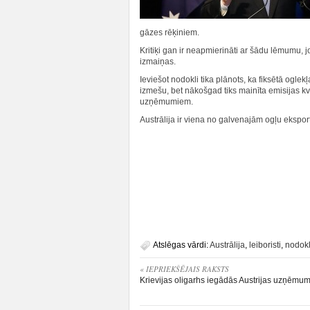
gāzes rēķiniem.
Kritiķi gan ir neapmierināti ar šādu lēmumu,
izmaiņas.
Ieviešot nodokli tika plānots, ka fiksētā ogle
izmešu, bet nākošgad tiks mainīta emisijas k
uzņēmumiem.
Austrālija ir viena no galvenajām ogļu ekspor
Atslēgas vārdi:
Austrālija
,
leiboristi
,
nodokl
« IEPRIEKŠĒJAIS RAKSTS
Krievijas oligarhs iegādās Austrijas uzņēmum