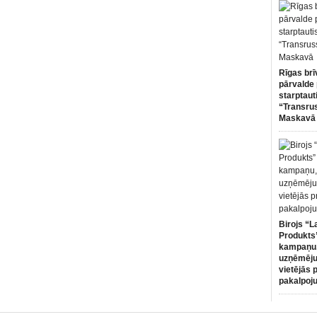
Rīgas brī
pārvalde 
starptaut
“Transru
Maskavā
Birojs “L
Produkts”
kampaņu,
uzņēmēju
vietējās 
pakalpoj