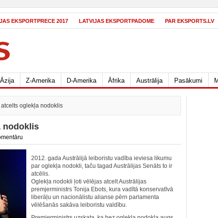
IJAS EKSPORTPRECE 2017
LATVIJAS EKSPORTPADOME
PAR EKSPORTS.LV
Āzija
Z-Amerika
D-Amerika
Āfrika
Austrālija
Pasākumi
M
k atcelts oglekļa nodoklis
a nodoklis
omentāru
2012. gada Austrālijā leiboristu vadība ieviesa likumu
par oglekļa nodokli, taču tagad Austrālijas Senāts to ir
atcēlis.
Oglekļa nodokli ļoti vēlējas atcelt Austrālijas
premjerministrs Tonija Ebots, kura vadītā konservatīvā
liberāļu un nacionālistu alianse pērn parlamenta
vēlēšanās sakāva leiboristu valdību.
Premjerministrs uzskata, ka bez oglekļa nodokļa augs