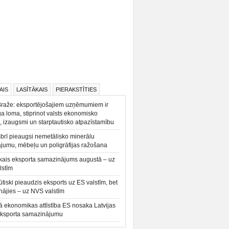
AIS
LASĪTĀKAIS
PIERAKSTĪTIES
Braže: eksportējošajiem uzņēmumiem ir
a loma, stiprinot valsts ekonomisko
, izaugsmi un starptautisko atpazīstamību
rī pieaugsi nemetālisko minerālu
ājumu, mēbeļu un poligrāfijas ražošana
kais eksporta samazinājums augustā – uz
lstīm
būtiski pieaudzis eksports uz ES valstīm, bet
ājies – uz NVS valstīm
ā ekonomikas attīstība ES nosaka Latvijas
eksporta samazinājumu