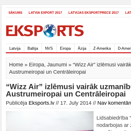
SĀKUMS
LATVIA EXPORT 2017
LATVIJAS EKSPORTPRECE 2017
LA
Latvija
Baltija
NVS
Eiropa
Āzija
Z-Amerika
D-Amer
Home
»
Eiropa
,
Jaunumi
» “Wizz Air” izlēmusi vairā
Austrumeiropai un Centrāleiropai
“Wizz Air” izlēmusi vairāk uzmanīb
Austrumeiropai un Centrāleiropai
Publicēja
Eksports.lv
// 17. July 2014 //
Nav komentār
Lidsabiedrība “
nodarbojas ar