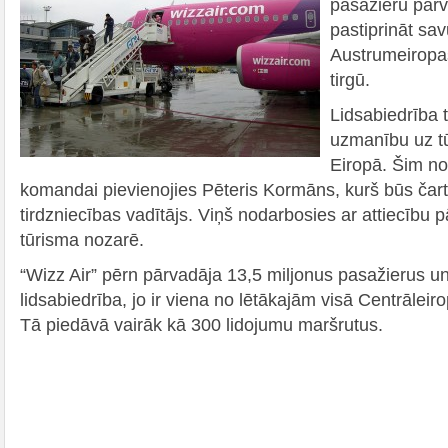
pasažieru pārv
pastiprināt sav
Austrumeiropa
tirgū.
Lidsabiedrība t
uzmanību uz t
Eiropā. Šim no
komandai pievienojies Pēteris Kormāns, kurš būs čar
tirdzniecības vadītājs. Viņš nodarbosies ar attiecību 
tūrisma nozarē.
“Wizz Air” pērn pārvadāja 13,5 miljonus pasažierus un 
lidsabiedrība, jo ir viena no lētākajām visā Centrālei
Tā piedāvā vairāk kā 300 lidojumu maršrutus.