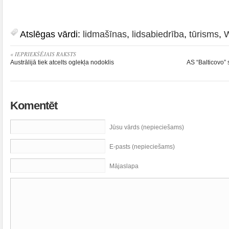
Atslēgas vārdi:
lidmašīnas
,
lidsabiedrība
,
tūrisms
,
W
« IEPRIEKŠĒJAIS RAKSTS
Austrālijā tiek atcelts oglekļa nodoklis
AS “Balticovo” 
Komentēt
Jūsu vārds (nepieciešams)
E-pasts (nepieciešams)
Mājaslapa