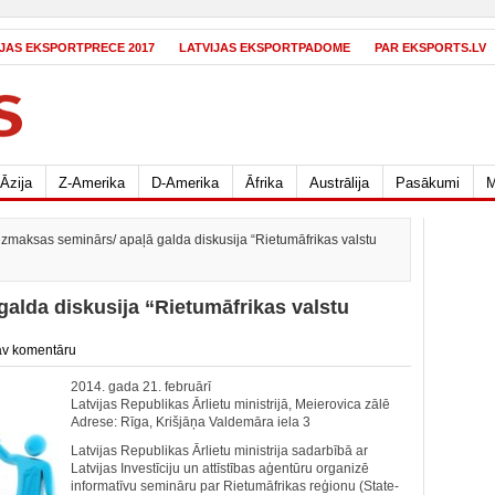
IJAS EKSPORTPRECE 2017
LATVIJAS EKSPORTPADOME
PAR EKSPORTS.LV
Āzija
Z-Amerika
D-Amerika
Āfrika
Austrālija
Pasākumi
M
zmaksas seminārs/ apaļā galda diskusija “Rietumāfrikas valstu
alda diskusija “Rietumāfrikas valstu
v komentāru
2014. gada 21. februārī
Latvijas Republikas Ārlietu ministrijā, Meierovica zālē
Adrese: Rīga, Krišjāņa Valdemāra iela 3
Latvijas Republikas Ārlietu ministrija sadarbībā ar
Latvijas Investīciju un attīstības aģentūru organizē
informatīvu semināru par Rietumāfrikas reģionu (State-