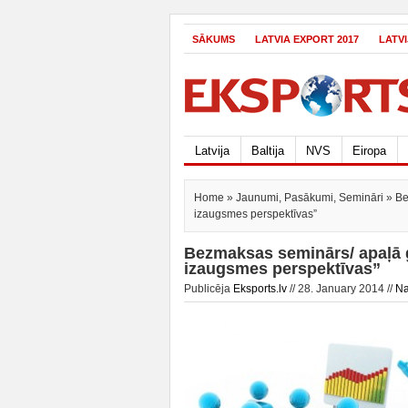
SĀKUMS
LATVIA EXPORT 2017
LATV
Latvija
Baltija
NVS
Eiropa
Home
»
Jaunumi
,
Pasākumi
,
Semināri
» Be
izaugsmes perspektīvas”
Bezmaksas seminārs/ apaļā g
izaugsmes perspektīvas”
Publicēja
Eksports.lv
// 28. January 2014 //
Na