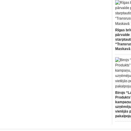
Rīgas brī
pārvalde 
starptaut
“Transru
Maskavā
Birojs “L
Produkts”
kampaņu,
uzņēmēju
vietējās 
pakalpoj