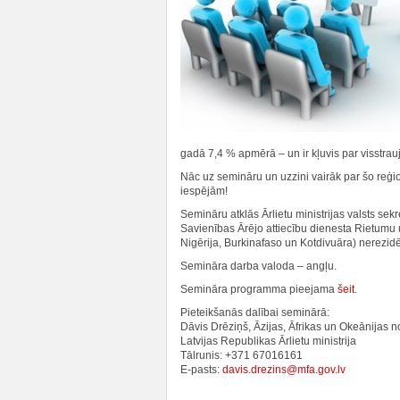
gadā 7,4 % apmērā – un ir kļuvis par visstra
Nāc uz semināru un uzzini vairāk par šo reģio
iespējām!
Semināru atklās Ārlietu ministrijas valsts sek
Savienības Ārējo attiecību dienesta Rietumu u
Nigērija, Burkinafaso un Kotdivuāra) nerezidējo
Semināra darba valoda – angļu.
Semināra programma pieejama
šeit
.
Pieteikšanās dalībai seminārā:
Dāvis Drēziņš, Āzijas, Āfrikas un Okeānijas n
Latvijas Republikas Ārlietu ministrija
Tālrunis: +371 67016161
E-pasts:
davis.drezins@mfa.gov.lv