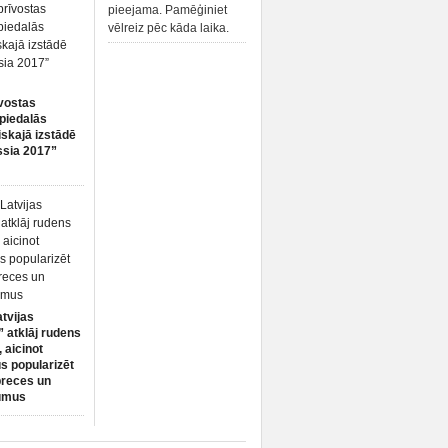
pieejama. Pamēģiniet
vēlreiz pēc kāda laika.
vostas
piedalās
iskajā izstādē
ssia 2017”
atvijas
 atklāj rudens
 aicinot
s popularizēt
preces un
umus