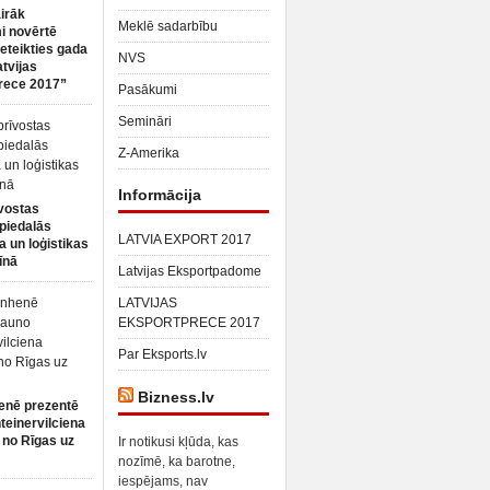
irāk
Meklē sadarbību
 novērtē
ieteikties gada
NVS
atvijas
rece 2017”
Pasākumi
Semināri
Z-Amerika
Informācija
vostas
piedalās
LATVIA EXPORT 2017
a un loģistikas
īnā
Latvijas Eksportpadome
LATVIJAS
EKSPORTPRECE 2017
Par Eksports.lv
Bizness.lv
enē prezentē
teinervilciena
 no Rīgas uz
Ir notikusi kļūda, kas
nozīmē, ka barotne,
iespējams, nav