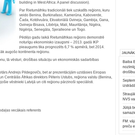
building in West Africa: A panel discussion).
Par Rietumāfriku tradicionāli tiek uzskatīts reģions, kuru
veido Benina, Burkinafaso, Kamerūna, Kaboverde,
Čada, Kotdivuāra, Ekvatoriālā Gvineja, Gambija, Gana,
Gvineja-Bisava, Libērija, Mali, Mauritānija, Nigēra,
Nigērija, Senegāla, Sjeralleone un Togo.
Pēdējo gadu laikā Rietumāfrikas reģions demonstrē
noturīgu ekonomisko izaugsmi – 2013. gadā IKP
pieaugums tika prognozēts 6,7 % apmērā, bet 2014.
ujāk augošo kontinenta reģionu.
JAUNĀK
nu, tā vēsturi, drošības situāciju un ekonomiskās sadarbības
Baiba 
nozīmīg
drošību
retārs Andrejs Pildegovičs, bet ar prezentācijām uzstāsies Eiropas
n Centrālās Āfrikas direktors Pēteris Ustubs, reģiona valstu (Benina,
Septemb
šie vēstnieki Latvijā un citi reģionu pārzinoši speciālisti.
izstrād
Straujā
NVS va
Jūlijā 
odaļas vecākais referents
samazin
FM: vāj
preču 