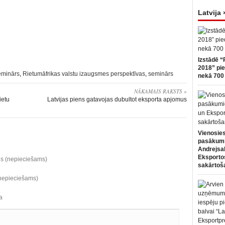
Latvija 
Izstādē “
2018” pie
eminārs
,
Rietumāfrikas valstu izaugsmes perspektīvas
,
seminārs
nekā 700 
NĀKAMAIS RAKSTS »
ietu
Latvijas piens gatavojas dubultot eksporta apjomus
Vienosies
pasākum
Andrejsa
Eksportos
ds (nepieciešams)
sakārtoš
(nepieciešams)
a