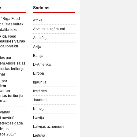
»
Sadaļas
Āfrika
Ārvalstu uzņēmumi
Riga Food
Austrālija
dalīsies vairāk
dalībnieku
Āzija
Baltija
D-Amerika
Eiropa
 par
Igaunija
iem
las un
Izstādes
tas teritoriju
Jaunumi
anai
Krievija
Latvija
Latvijas uzņēmumi
Lietuva