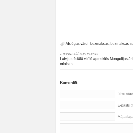
Atslēgas vārdi:
bezmaksas
,
bezmaksas s
« IEPRIEKŠĒJAIS RAKSTS
Latviju oficiālā vizītē apmeklēs Mongolijas ārl
ministrs
Komentēt
Jūsu vār
E-pasts 
Mājaslap