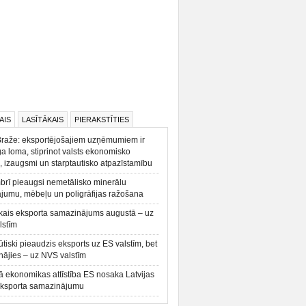
AIS
LASĪTĀKAIS
PIERAKSTĪTIES
Braže: eksportējošajiem uzņēmumiem ir
a loma, stiprinot valsts ekonomisko
, izaugsmi un starptautisko atpazīstamību
rī pieaugsi nemetālisko minerālu
ājumu, mēbeļu un poligrāfijas ražošana
kais eksporta samazinājums augustā – uz
lstīm
būtiski pieaudzis eksports uz ES valstīm, bet
ājies – uz NVS valstīm
ā ekonomikas attīstība ES nosaka Latvijas
eksporta samazinājumu