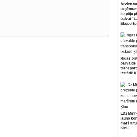
Arvien va
uzņēmumi
iespēju p
balvai “L
Eksportp
Rīgas brī
pārvalde 
transport
izstādē Ķ
LDz Minh
jauno kon
maršrutu
Ķīnu