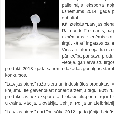
palielinājis eksporta a
uzņēmums 2014. gadā p
dubultot.
Kā izteicās “Latvijas pien
Raimonds Freimanis, pag
uzņēmums ir ieņēmis stabi
tirgū, kā arī ir gatavs pali
Viņš arī informēja, ka u
pārliecība par savu prod
vietējā, gan ārvalstu tirgos
produkti 2013. gadā saņēma dažādas godalgas starpt
konkursos.
”Latvijas piens” ražo sieru un industriālos produktus:
krējumu, tie galvenokārt nonākt ārzemju tirgū. 90% ”L
produkcijas tiek eksportēta. Lielākie eksporta tirgi ir L
Ukraina, Vācija, Slovākija, Čehija, Polija un Lielbritāni
“Latvijas piens” darbību sāka 2012. gada jūnija beigās.