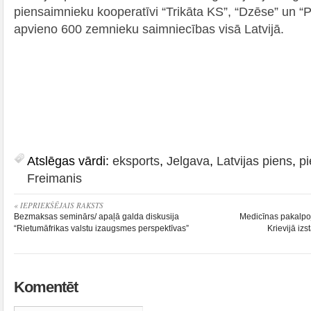
piensaimnieku kooperatīvi “Trikāta KS”, “Dzēse” un “P
apvieno 600 zemnieku saimniecības visā Latvijā.
Atslēgas vārdi:
eksports
,
Jelgava
,
Latvijas piens
,
p
Freimanis
« IEPRIEKŠĒJAIS RAKSTS
Bezmaksas seminārs/ apaļā galda diskusija
Medicīnas pakalpoj
“Rietumāfrikas valstu izaugsmes perspektīvas”
Krievijā i
Komentēt