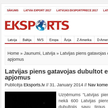
SĀKUMS
LATVIA EXPORT 2017
LATVIJAS EKSPORTPRECE 2017
LA
Latvija
Baltija
NVS
Eiropa
Āzija
Z-Amerika
D-Amer
Home
»
Jaunumi
,
Latvija
» Latvijas piens gatavojas 
apjomus
Latvijas piens gatavojas dubultot 
apjomus
Publicēja
Eksports.lv
// 31. January 2014 //
Nav kome
Uzņēmums ”Latvijas pien
nekā 600 Latvijas pien
dubultojis savu tirgus