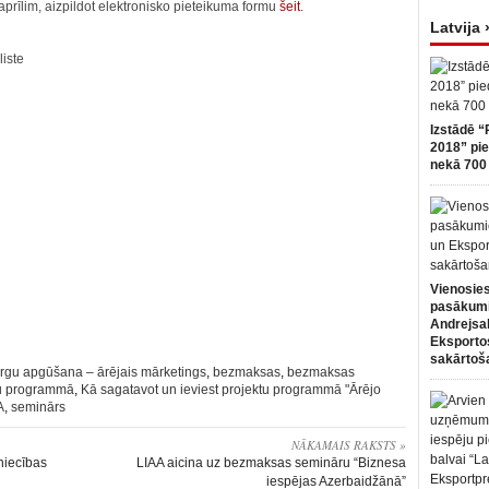
prīlim, aizpildot elektronisko pieteikuma formu
šeit
.
Latvija 
iste
Izstādē “
2018” pie
nekā 700 
Vienosies
pasākum
Andrejsa
Eksportos
sakārtoš
tirgu apgūšana – ārējais mārketings
,
bezmaksas
,
bezmaksas
tu programmā
,
Kā sagatavot un ieviest projektu programmā "Ārējo
A
,
seminārs
NĀKAMAIS RAKSTS »
zniecības
LIAA aicina uz bezmaksas semināru “Biznesa
iespējas Azerbaidžānā”