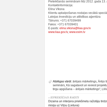
Pieteikšanās semināram līdz 2012. gada 13. a
Kontaktinformācija:
Elīna Vīksna
Klientu apkalpošanas nodaļas vecākā speciāl
Latvijas Investīciju un attīstības aģentūra
Tālrunis: +371 67039499
Fakss: +371 67039401
E-pasts:
elina.viksna@liaa.gov.lv
www.liaa.gov.lv
,
www.exim.lv
Atslēgas vārdi:
ārējais mārketings
,
Ārējo 
seminārs
,
Kā sagatavot un ieviest projek
tirgu apgūšana – ārējais mārketings"
,
LIA
« IEPRIEKŠĒJAIS RAKSTS
Dizaina un interjera priekšmetu ražotāju tird
misija uz Viļņu (Lietuva)