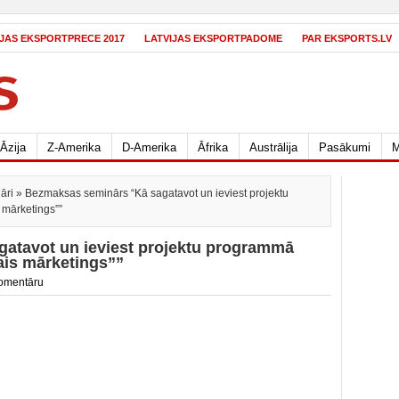
IJAS EKSPORTPRECE 2017
LATVIJAS EKSPORTPADOME
PAR EKSPORTS.LV
Āzija
Z-Amerika
D-Amerika
Āfrika
Austrālija
Pasākumi
M
āri
» Bezmaksas seminārs “Kā sagatavot un ieviest projektu
 mārketings””
atavot un ieviest projektu programmā
ais mārketings””
omentāru