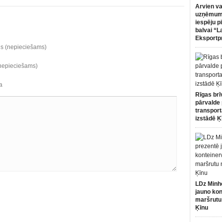
Arvien va
uzņēmumi
iespēju p
balvai “L
Eksportp
ds (nepieciešams)
(nepieciešams)
a
Rīgas brī
pārvalde 
transport
izstādē Ķ
LDz Minh
jauno kon
maršrutu
Ķīnu