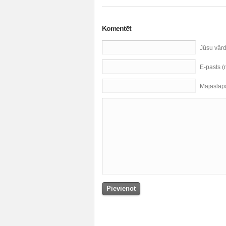
Komentēt
Jūsu vār
E-pasts 
Mājaslap