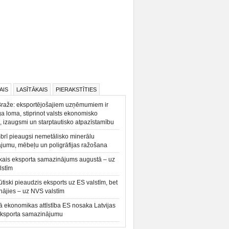
AIS
LASĪTĀKAIS
PIERAKSTĪTIES
Braže: eksportējošajiem uzņēmumiem ir
a loma, stiprinot valsts ekonomisko
, izaugsmi un starptautisko atpazīstamību
rī pieaugsi nemetālisko minerālu
ājumu, mēbeļu un poligrāfijas ražošana
kais eksporta samazinājums augustā – uz
lstīm
būtiski pieaudzis eksports uz ES valstīm, bet
ājies – uz NVS valstīm
ā ekonomikas attīstība ES nosaka Latvijas
eksporta samazinājumu