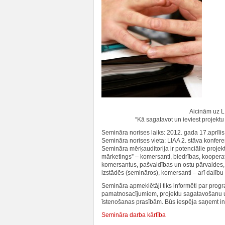
Aicinām uz 
“Kā sagatavot un ieviest projekt
Semināra norises laiks: 2012. gada 17.aprīlis,
Semināra norises vieta: LIAA 2. stāva konfere
Semināra mērķauditorija ir potenciālie proje
mārketings” – komersanti, biedrības, koopera
komersantus, pašvaldības un ostu pārvaldes, k
izstādēs (semināros), komersanti – arī dalību 
Semināra apmeklētāji tiks informēti par prog
pamatnosacījumiem, projektu sagatavošanu un 
īstenošanas prasībām. Būs iespēja saņemt ind
Semināra darba kārtība