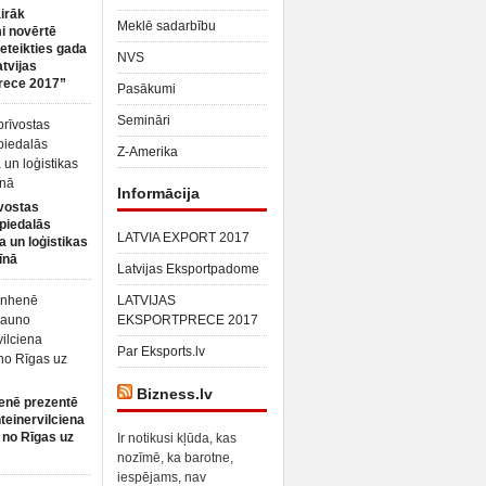
irāk
Meklē sadarbību
 novērtē
ieteikties gada
NVS
atvijas
rece 2017”
Pasākumi
Semināri
Z-Amerika
Informācija
vostas
piedalās
LATVIA EXPORT 2017
a un loģistikas
īnā
Latvijas Eksportpadome
LATVIJAS
EKSPORTPRECE 2017
Par Eksports.lv
Bizness.lv
enē prezentē
teinervilciena
 no Rīgas uz
Ir notikusi kļūda, kas
nozīmē, ka barotne,
iespējams, nav