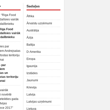
»
Sadaļas
Āfrika
Ārvalstu uzņēmumi
Riga Food
Austrālija
dalīsies vairāk
dalībnieku
Āzija
Baltija
D-Amerika
Eiropa
 par
Igaunija
iem
las un
Izstādes
tas teritoriju
Jaunumi
anai
Krievija
Latvija
Latvijas uzņēmumi
Lietuva