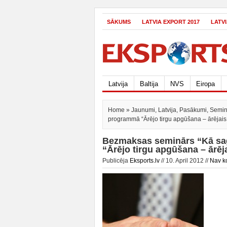
SĀKUMS
LATVIA EXPORT 2017
LATV
Latvija
Baltija
NVS
Eiropa
Home
»
Jaunumi
,
Latvija
,
Pasākumi
,
Semin
programmā “Ārējo tirgu apgūšana – ārējais
Bezmaksas seminārs “Kā sag
“Ārējo tirgu apgūšana – ārēj
Publicēja
Eksports.lv
// 10. April 2012 //
Nav k