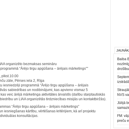
JAUNĀK
Baiba 
LIAA organizēto bezmaksas semināru
nozīmīg
u programmā “Ārējo tirgu apgūšana – ārējais mārketings””
drošību
 plkst.10.00
Septemb
nču zāle, Pērses iela 2, Rīga
izstrād
ktu iesniedzēji programmā “Ārējo tirgu apgūšana – ārējais
tīvās sabiedrības un nodibinājumi, kas apvieno vismaz 5
Straujā
as veic ārējā mārketinga aktivitātes ārvalstīs (dalību starptautiskās
NVS va
biedrību un LIAA organizētās tirdzniecības misijās un kontaktbiržās).
Jūlijā 
rammas “Ārējo tirgu apgūšana – ārējais mārketings”
samazin
iesniegšanas kārtību, vērtēšanas kritērijiem, kā arī projektu
ividuālas konsultācijas.
FM: vāj
preču 