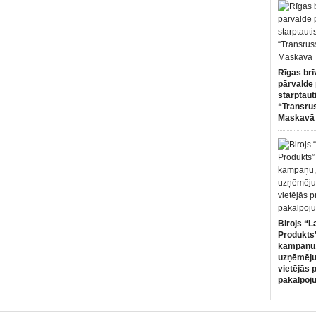
Rīgas brī
pārvalde 
starptaut
“Transru
Maskavā
Birojs “L
Produkts”
kampaņu,
uzņēmēju
vietējās 
pakalpoj