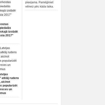
pieejama. Pamēģiniet
vēlreiz pēc kāda laika.
vostas
piedalās
iskajā izstādē
ssia 2017”
atvijas
 atklāj rudens
 aicinot
s popularizēt
preces un
umus