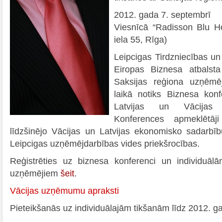
2012. gada 7. septembrī
Viesnīcā “Radisson Blu Hot
iela 55, Rīga)
Leipcigas Tirdzniecības u
Eiropas Biznesa atbalsta 
Saksijas reģiona uzņēmēju
laikā notiks Biznesa konf
Latvijas un Vācijas 
Konferences apmeklētāji 
līdzšinējo Vācijas un Latvijas ekonomisko sadarbī
Leipcigas uzņēmējdarbības vides priekšrocības.
Reģistrēties uz biznesa konferenci un individuāl
uzņēmējiem
šeit
.
Vācijas uzņēmumu apraksti
Pieteikšanās uz individuālajām tikšanām līdz 2012. g