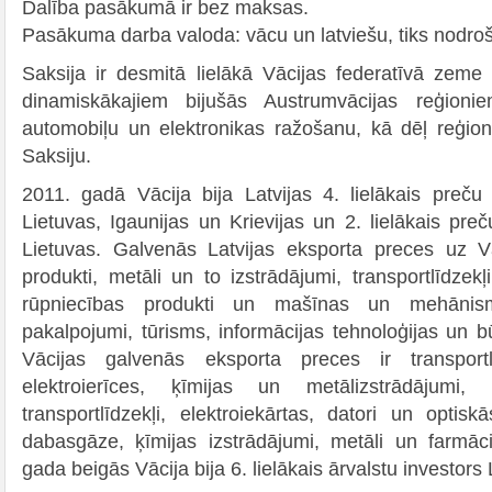
Dalība pasākumā ir bez maksas.
Pasākuma darba valoda: vācu un latviešu, tiks nodroš
Saksija ir desmitā lielākā Vācijas federatīvā zem
dinamiskākajiem bijušās Austrumvācijas reģionie
automobiļu un elektronikas ražošanu, kā dēļ reģion
Saksiju.
2011. gadā Vācija bija Latvijas 4. lielākais preču
Lietuvas, Igaunijas un Krievijas un 2. lielākais pre
Lietuvas. Galvenās Latvijas eksporta preces uz V
produkti, metāli un to izstrādājumi, transportlīdzek
rūpniecības produkti un mašīnas un mehānism
pakalpojumi, tūrisms, informācijas tehnoloģijas un 
Vācijas galvenās eksporta preces ir transport
elektroierīces, ķīmijas un metālizstrādājumi
transportlīdzekļi, elektroiekārtas, datori un optisk
dabasgāze, ķīmijas izstrādājumi, metāli un farmāci
gada beigās Vācija bija 6. lielākais ārvalstu investors 