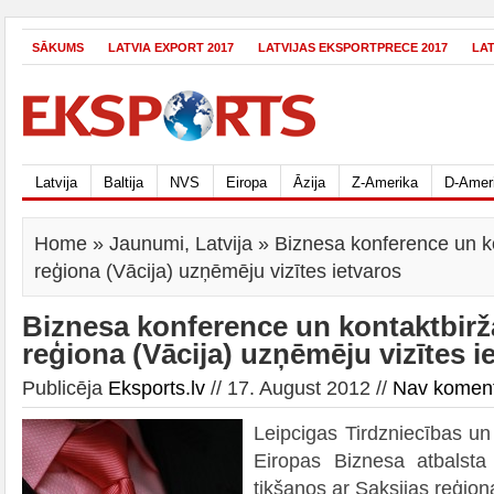
SĀKUMS
LATVIA EXPORT 2017
LATVIJAS EKSPORTPRECE 2017
LA
Latvija
Baltija
NVS
Eiropa
Āzija
Z-Amerika
D-Amer
Home
»
Jaunumi
,
Latvija
» Biznesa konference un ko
reģiona (Vācija) uzņēmēju vizītes ietvaros
Biznesa konference un kontaktbirž
reģiona (Vācija) uzņēmēju vizītes i
Publicēja
Eksports.lv
// 17. August 2012 //
Nav komen
Leipcigas Tirdzniecības u
Eiropas Biznesa atbalsta 
tikšanos ar Saksijas reģio