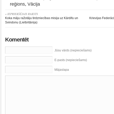
reģions
,
Vācija
« IEPRIEKŠĒJAIS RAKSTS
Koka māju ražotāju tirdzniecības misija uz Kārdifu un
Krievijas Federāc
Svindonu (Lielbritānija)
Komentēt
Jūsu vārds (nepieciešams)
E-pasts (nepieciešams)
Mājaslapa