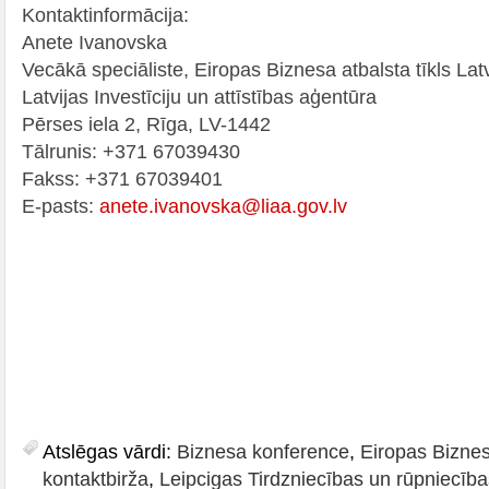
Kontaktinformācija:
Anete Ivanovska
Vecākā speciāliste, Eiropas Biznesa atbalsta tīkls Latv
Latvijas Investīciju un attīstības aģentūra
Pērses iela 2, Rīga, LV-1442
Tālrunis: +371 67039430
Fakss: +371 67039401
E-pasts:
anete.ivanovska@liaa.gov.lv
Atslēgas vārdi:
Biznesa konference
,
Eiropas Biznesa
kontaktbirža
,
Leipcigas Tirdzniecības un rūpniecīb