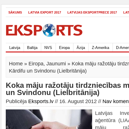
SĀKUMS
LATVIA EXPORT 2017
LATVIJAS EKSPORTPRECE 2017
LA
Latvija
Baltija
NVS
Eiropa
Āzija
Z-Amerika
D-Amer
Home
»
Eiropa
,
Jaunumi
» Koka māju ražotāju tirdzn
Kārdifu un Svindonu (Lielbritānija)
Koka māju ražotāju tirdzniecības m
un Svindonu (Lielbritānija)
Publicēja
Eksports.lv
// 16. August 2012 //
Nav komen
Latvijas Inve
aģentūra (LIA
māju ražo