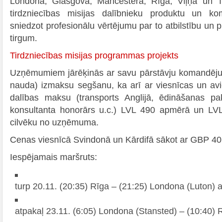
Londonā, Glasgovā, Mančesterā, Rīgā, Viļņā un Tal
tirdzniecības misijas dalībnieku produktu un kom
sniedzot profesionālu vērtējumu par to atbilstību un p
tirgum.
Tirdzniecības misijas programmas projekts
Uzņēmumiem jārēķinās ar savu pārstāvju komandēju
nauda) izmaksu segšanu, ka arī ar viesnīcas un av
dalības maksu (transports Anglijā, ēdināšanas pa
konsultanta honorārs u.c.) LVL 490 apmērā un LVL
cilvēku no uzņēmuma.
Cenas viesnīcā Svindonā un Kārdifā sākot ar GBP 40
Iespējamais maršruts:
turp 20.11. (20:35) Rīga – (21:25) Londona (Luton) 
atpakaļ 23.11. (6:05) Londona (Stansted) – (10:40) 