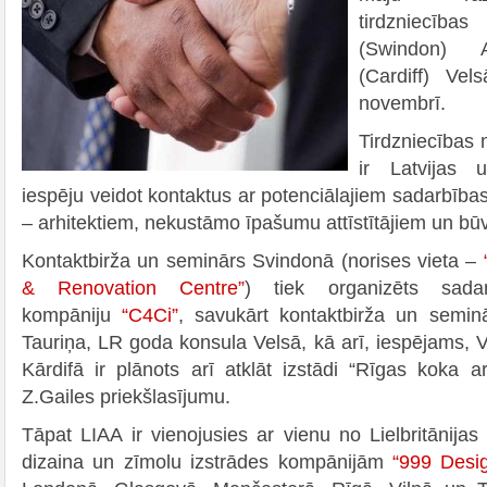
tirdzniecība
(Swindon) 
(Cardiff) Vel
novembrī.
Tirdzniecības 
ir Latvijas 
iespēju veidot kontaktus ar potenciālajiem sadarbības 
– arhitektiem, nekustāmo īpašumu attīstītājiem un bū
Kontaktbirža un seminārs Svindonā (norises vieta –
& Renovation Centre”
) tiek organizēts sadar
kompāniju
“C4Ci”
, savukārt kontaktbirža un semin
Tauriņa, LR goda konsula Velsā, kā arī, iespējams, V
Kārdifā ir plānots arī atklāt izstādi “Rīgas koka ar
Z.Gailes priekšlasījumu.
Tāpat LIAA ir vienojusies ar vienu no Lielbritānija
dizaina un zīmolu izstrādes kompānijām
“999 Desi