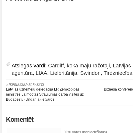
Atslēgas vārdi:
Cardiff
,
koka māju ražotāji
,
Latvijas 
aģentūra
,
LIAA
,
Lielbritānija
,
Swindon
,
Tirdzniecība
« IEPRIEKŠĒJAIS RAKSTS
Latvijas uzņēmēju delegācija LR Zemkopības
Biznesa konferenc
ministres Laimdotas Straujumas darba vizītes uz
Budapeštu (Ungārija) ietvaros
Komentēt
Jūsu vārds (nepieciešams)