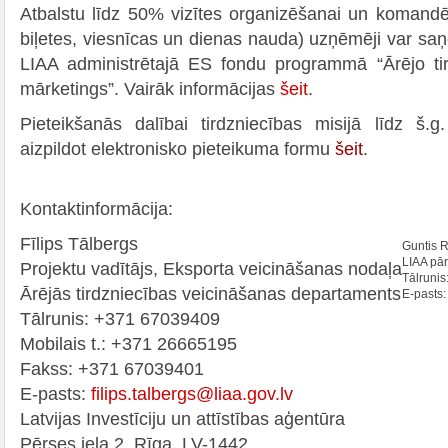
Atbalstu līdz 50% vizītes organizēšanai un komand
biļetes, viesnīcas un dienas nauda) uzņēmēji var saņ
LIAA administrētajā ES fondu programmā “Ārējo ti
mārketings”. Vairāk informācijas
šeit
.
Pieteikšanās dalībai tirdzniecības misijā līdz š.
aizpildot elektronisko pieteikuma formu
šeit
.
Kontaktinformācija:
Fīlips Tālbergs
Guntis 
LIAA pār
Projektu vadītājs, Eksporta veicināšanas nodaļa
Tālruni
Ārējās tirdzniecības veicināšanas departaments
E-pasts
Tālrunis: +371 67039409
Mobilais t.: +371 26665195
Fakss: +371 67039401
E-pasts:
filips.talbergs@liaa.gov.lv
Latvijas Investīciju un attīstības aģentūra
Pērses iela 2, Rīga, LV-1442