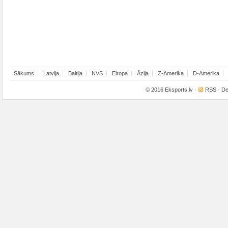
Sākums
Latvija
Baltija
NVS
Eiropa
Āzija
Z-Amerika
D-Amerika
© 2016
Eksports.lv
·
RSS
· De