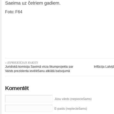
Saeima uz četriem gadiem.
Foto: F64
« IEPRIEKŠĒJAIS RAKSTS
Juridiskā komisija Saeimā virza likumprojektu par
Inflācija Latv
Valsts prezidenta ievēlēšanu atklātā balsojumā
Komentēt
Jūsu vārds (nepieciešams)
E-pasts (nepieciešams)