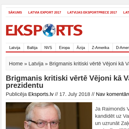
SĀKUMS
LATVIA EXPORT 2017
LATVIJAS EKSPORTPRECE 2017
LA
Latvija
Baltija
NVS
Eiropa
Āzija
Z-Amerika
D-Amer
Home
»
Latvija
» Brigmanis kritiski vērtē Vējoni kā V
Brigmanis kritiski vērtē Vējoni kā V
prezidentu
Publicēja
Eksports.lv
// 17. July 2018 //
Nav komentār
Ja Raimonds Vē
kandidēt uz Va
un uzrunāt Za