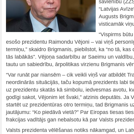
savienību (ZZS)
“Latvijas Avīze
Augusts Brigma
visticamāk viņu
“Vispirms būtu 
esošo prezidentu Raimondu Vējoni – vai viņš personīgi 
termiņu,” skaidro Brigmanis, piebilstot, ka “no tā, kas
tās labākās”. Vējoņa sadarbību ar Saeimu un valdību, a
tautu un sabiedrību, ārpolitikas virzienu Brigmanis vērt
“Var runāt par niansēm – cik veikli viņš var atbildēt 
neordinārās situācijās, taču kopumā prezidents labi ti
uz prezidentu skatās kā simbolu, iedvesmas avotu, kvē
godīgi sakot, Vējonim iet švaki,” atzinis deputāts. Ja
startēt uz prezidentūras otro termiņu, tad Brigmanis u
jautājumu: “Ko piedāvā vietā?” Par Eiropas tiesas tie
frakcijas vadītājs gan nebalsotu kā par Valsts prezide
Valsts prezidenta vēlēšanas notiks nākamgad, un Latv