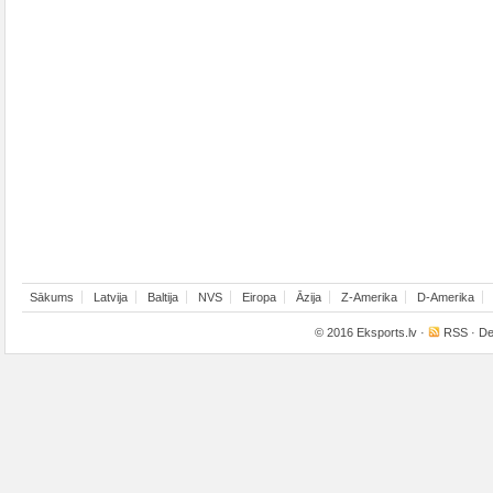
Sākums
Latvija
Baltija
NVS
Eiropa
Āzija
Z-Amerika
D-Amerika
© 2016
Eksports.lv
·
RSS
· De