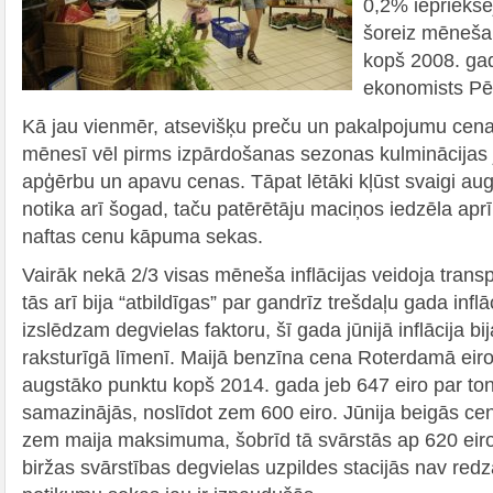
0,2% iepriekšē
šoreiz mēneša i
kopš 2008. gad
ekonomists Pēt
Kā jau vienmēr, atsevišķu preču un pakalpojumu cena
mēnesī vēl pirms izpārdošanas sezonas kulminācijas jū
apģērbu un apavu cenas. Tāpat lētāki kļūst svaigi augļ
notika arī šogad, taču patērētāju maciņos iedzēla aprī
naftas cenu kāpuma sekas.
Vairāk nekā 2/3 visas mēneša inflācijas veidoja tran
tās arī bija “atbildīgas” par gandrīz trešdaļu gada inflā
izslēdzam degvielas faktoru, šī gada jūnijā inflācija 
raksturīgā līmenī. Maijā benzīna cena Roterdamā eir
augstāko punktu kopš 2014. gada jeb 647 eiro par ton
samazinājās, noslīdot zem 600 eiro. Jūnija beigās cen
zem maija maksimuma, šobrīd tā svārstās ap 620 eir
biržas svārstības degvielas uzpildes stacijās nav red