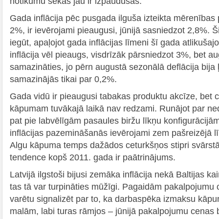
notikumu sekas jau ir izpaudušās.
Gada inflācija pēc pusgada ilguša izteikta mērenības p
2%, ir ievērojami pieaugusi, jūnijā sasniedzot 2,8%. Šis
iegūt, apaļojot gada inflācijas līmeni šī gada atlikuša
inflācija vēl pieaugs, visdrīzāk pārsniedzot 3%, bet a
samazināties, jo pērn augustā sezonālā deflācija bija 
samazinājās tikai par 0,2%.
Gada vidū ir pieaugusi tabakas produktu akcīze, bet cit
kāpumam tuvākajā laikā nav redzami. Runājot par ned
pat pie labvēlīgām pasaules biržu līkņu konfigurācij
inflācijas pazemināšanās ievērojami zem pašreizējā 
Algu kāpuma temps dažādos ceturkšņos stipri svārstā
tendence kopš 2011. gada ir paātrinājums.
Latvijā ilgstoši bijusi zemāka inflācija nekā Baltijas ka
tas tā var turpināties mūžīgi. Pagaidām pakalpojumu c
varētu signalizēt par to, ka darbaspēka izmaksu kāpum
malām, labi turas rāmjos – jūnijā pakalpojumu cenas 