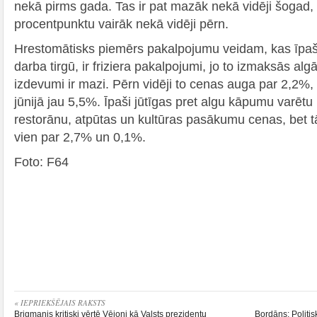
nekā pirms gada. Tas ir pat mazāk nekā vidēji šogad, t
procentpunktu vairāk nekā vidēji pērn.
Hrestomātisks piemērs pakalpojumu veidam, kas īpaši l
darba tirgū, ir friziera pakalpojumi, jo to izmaksās algām
izdevumi ir mazi. Pērn vidēji to cenas auga par 2,2%,
jūnijā jau 5,5%. Īpaši jūtīgas pret algu kāpumu varētu 
restorānu, atpūtas un kultūras pasākumu cenas, bet t
vien par 2,7% un 0,1%.
Foto: F64
« IEPRIEKŠĒJAIS RAKSTS
Brigmanis kritiski vērtē Vējoni kā Valsts prezidentu
Bordāns: Politisk