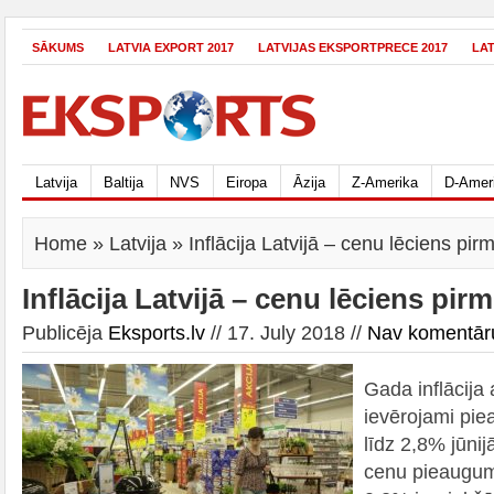
SĀKUMS
LATVIA EXPORT 2017
LATVIJAS EKSPORTPRECE 2017
LA
Latvija
Baltija
NVS
Eiropa
Āzija
Z-Amerika
D-Amer
Home
»
Latvija
» Inflācija Latvijā – cenu lēciens pir
Inflācija Latvijā – cenu lēciens pir
Publicēja
Eksports.lv
// 17. July 2018 //
Nav komentār
Gada inflācija
ievērojami pie
līdz 2,8% jūnij
cenu pieaugums 