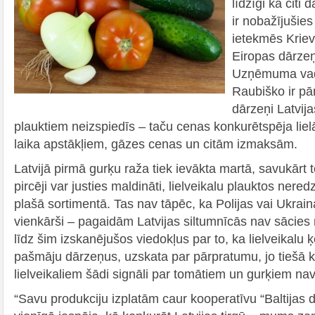
līdzīgi kā citi 
ir nobažījušie
ietekmēs Kriev
Eiropas dārze
Uzņēmuma vadī
Raubiško ir pār
dārzeņi Latvija
plauktiem neizspiedīs – taču cenas konkurētspēja lie
laika apstākļiem, gāzes cenas un citām izmaksām.
Latvijā pirmā gurķu raža tiek ievākta martā, savukārt t
pircēji var justies maldināti, lielveikalu plauktos nere
plašā sortimentā. Tas nav tāpēc, ka Polijas vai Ukrainas
vienkārši – pagaidām Latvijas siltumnīcās nav sācies 
līdz šim izskanējušos viedokļus par to, ka lielveikalu 
pašmāju dārzeņus, uzskata par pārpratumu, jo tiešā 
lielveikaliem šādi signāli par tomātiem un gurķiem na
“Savu produkciju izplatām caur kooperatīvu “Baltijas dā