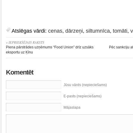
Atslēgas vārdi:
cenas
,
dārzeņi
,
siltumnīca
,
tomāti
,
v
« IEPRIEKŠĒJAIS RAKSTS
Piena pārstrādes uzņēmums “Food Union” drīz uzsāks
Pēc sankciju a
eksportu uz Ķīnu
Komentēt
Jūsu vārds (nepieciešams)
E-pasts (nepieciešams)
Mājaslapa