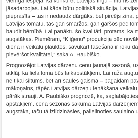
vienīgā iespēja, kā konkurēt Latvijas tirgū – mums ze
jāsadarbojas. Lai kāda būtu politiskā situācija, Latvijas
pieprasīts – tas ir nedaudz dārgāks, bet pircējs zina
Latvijas tomātu, tas gan smaržos, gan garšos pēc to
baudīt bērnībā. Lai panāktu šo kvalitāti, protams, ka
augstākas. Piemēram, “Kliģenu” produkcija pēc novā
dienā ir veikalu plauktos, savukārt fasēšana ir roku 
pievēršot kvalitātei,” saka A. Raubiško.
Prognozējot Latvijas dārzeņu cenu jaunajā sezonā, 
atklāj, ka liela loma būs laikapstākļiem. Lai raža augt
ne tikai siltums, bet arī saules gaisma – pagaidām pa
mākoņains, tāpēc Latvijas dārzeņu ienākšana veikalu t
pārāk strauji. A. Raubiško prognozē, ka, saglabājotie
apstākļiem, cena sezonas sākumā Latvijas dārzeņiem 
augstāka, taču tā izlīdzināsies, palielinoties saulaino 