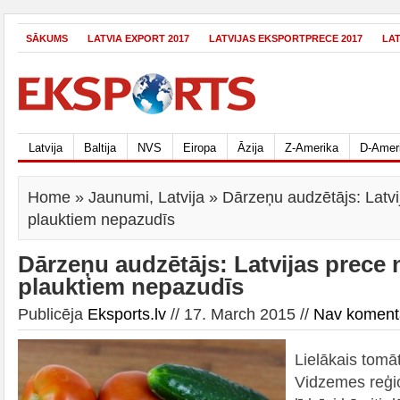
SĀKUMS
LATVIA EXPORT 2017
LATVIJAS EKSPORTPRECE 2017
LA
Latvija
Baltija
NVS
Eiropa
Āzija
Z-Amerika
D-Amer
Home
»
Jaunumi
,
Latvija
» Dārzeņu audzētājs: Latvi
plauktiem nepazudīs
Dārzeņu audzētājs: Latvijas prece 
plauktiem nepazudīs
Publicēja
Eksports.lv
// 17. March 2015 //
Nav koment
Lielākais tomā
Vidzemes reģio