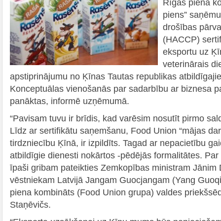
Rīgas piena k
piens” saņēmu
drošības pārva
(HACCP) sertif
eksportu uz Ķīn
veterinārais 
apstiprinājumu no Ķīnas Tautas republikas atbildīgaji
Konceptuālas vienošanās par sadarbību ar biznesa p
panāktas, informē uzņēmumā.
“Pavisam tuvu ir brīdis, kad varēsim nosutīt pirmo sa
Līdz ar sertifikātu saņemšanu, Food Union “mājas darb
tirdzniecību Ķīnā, ir izpildīts. Tagad ar nepacietību g
atbildīgie dienesti nokārtos -pēdējās formalitātes. Pa
īpaši gribam pateikties Zemkopības ministram Jānim
vēstniekam Latvijā Jangam Guocjangam (Yang Guoqia
piena kombināts (Food Union grupa) valdes priekšs
Staņēvičs.