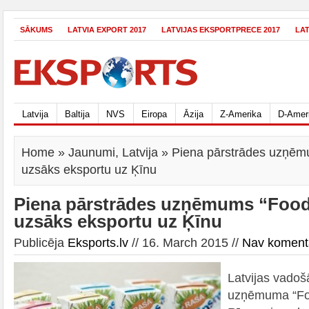
SĀKUMS
LATVIA EXPORT 2017
LATVIJAS EKSPORTPRECE 2017
LA
Latvija
Baltija
NVS
Eiropa
Āzija
Z-Amerika
D-Amer
Home
»
Jaunumi
,
Latvija
» Piena pārstrādes uzņēmu
uzsāks eksportu uz Ķīnu
Piena pārstrādes uzņēmums “Food
uzsāks eksportu uz Ķīnu
Publicēja
Eksports.lv
// 16. March 2015 //
Nav koment
Latvijas vadoš
uzņēmuma “Foo