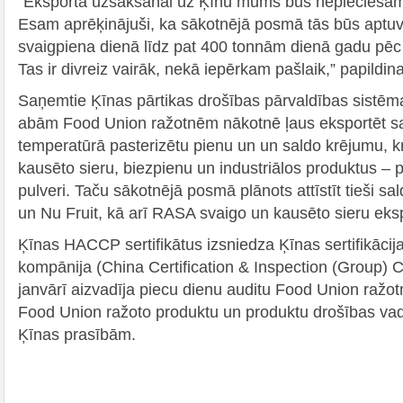
“Eksporta uzsākšanai uz Ķīnu mums būs nepieciešams
Esam aprēķinājuši, ka sākotnējā posmā tās būs aptuv
svaigpiena dienā līdz pat 400 tonnām dienā gadu pē
Tas ir divreiz vairāk, nekā iepērkam pašlaik,” papild
Saņemtie Ķīnas pārtikas drošības pārvaldības sistēma
abām Food Union ražotnēm nākotnē ļaus eksportēt s
temperatūrā pasterizētu pienu un un saldo krējumu, k
kausēto sieru, biezpienu un industriālos produktus – 
pulveri. Taču sākotnējā posmā plānots attīstīt tieši s
un Nu Fruit, kā arī RASA svaigo un kausēto sieru eks
Ķīnas HACCP sertifikātus izsniedza Ķīnas sertifikācij
kompānija (China Certification & Inspection (Group) C
janvārī aizvadīja piecu dienu auditu Food Union ražotn
Food Union ražoto produktu un produktu drošības vad
Ķīnas prasībām.