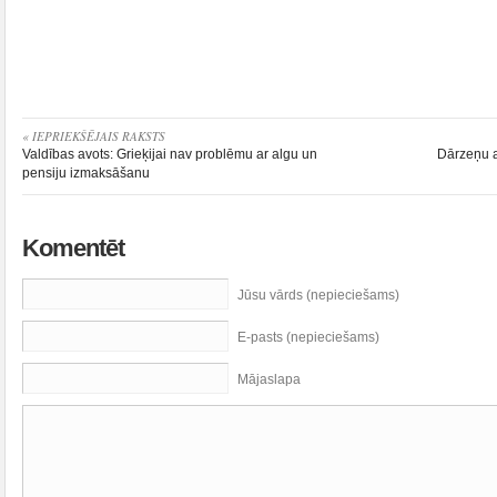
« IEPRIEKŠĒJAIS RAKSTS
Valdības avots: Grieķijai nav problēmu ar algu un
Dārzeņu a
pensiju izmaksāšanu
Komentēt
Jūsu vārds (nepieciešams)
E-pasts (nepieciešams)
Mājaslapa